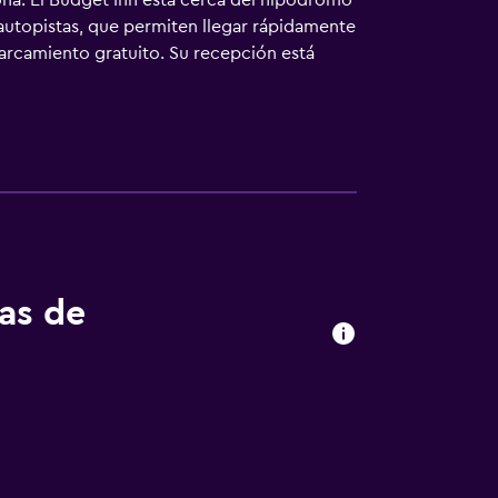
ona. El Budget Inn está cerca del hipódromo
 autopistas, que permiten llegar rápidamente
arcamiento gratuito. Su recepción está
tas de