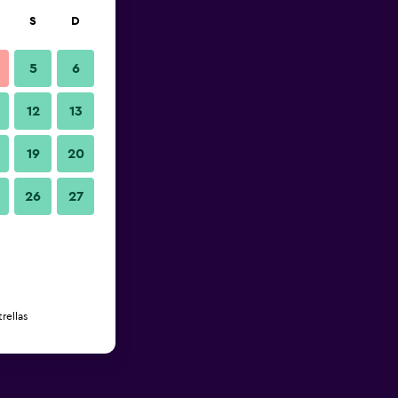
S
D
5
6
12
13
19
20
26
27
rellas