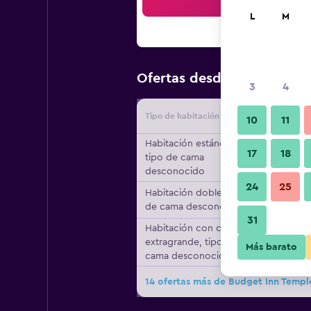
Bus
L
M
$80
Ofertas desde
/
Oferta má
3
4
Tipo de habitación
Proveedo
10
11
Habitación estándar,
17
18
tipo de cama
desconocido
24
25
Habitación doble, tipo
de cama desconocido
31
Habitación con cama
extragrande, tipo de
Más barato
cama desconocido
14 ofertas más de Budget Inn Temple