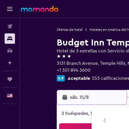
Vuelos
Ofertas de hotel
Hoteles en América del 
Alojamientos
Budget Inn Templ
Autos
Hotel de 3 estrellas con Servicio 
3 estrellas
Planifica con IA
3131 Branch Avenue, Temple Hills,
+1 301 894 3600
Aceptable
553 calificaciones
6,9
Trips
Español
sáb. 15/8
-
2 huéspedes, 1 habitación