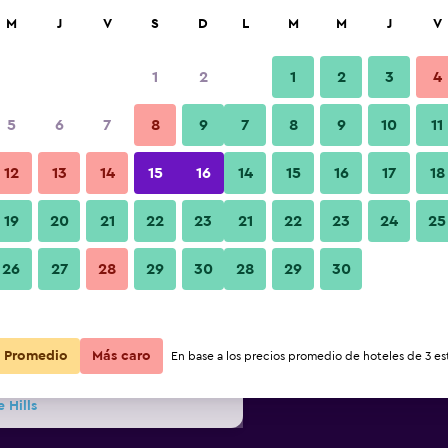
car
M
J
V
S
D
L
M
M
J
V
1
2
1
2
3
4
s barata de precio por noche
5
6
7
8
9
7
8
9
10
11
r
Total noche
12
13
14
15
16
14
15
16
17
18
19
20
21
22
23
21
22
23
24
25
$80
Ver oferta
26
27
28
29
30
28
29
30
$80
Ver oferta
$86
Ver oferta
Promedio
Más caro
En base a los precios promedio de hoteles de 3 est
 Hills