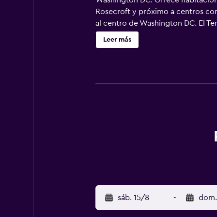
Washington DC. Ofrece habitaciones
Rosecroft y próximo a centros come
al centro de Washington DC. El Te
abierta las 24 horas.
Leer más
sáb. 15/8
-
dom.