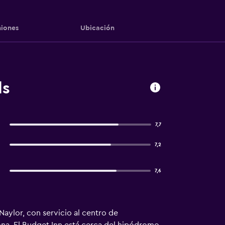
iones
Ubicación
ls
7,7
7,2
7,6
Naylor, con servicio al centro de