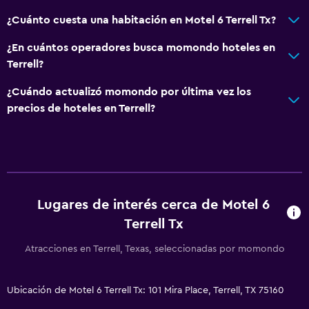
Piscina y spa
¿Cuánto cuesta una habitación en Motel 6 Terrell Tx?
Bañera de hidromasaje
¿En cuántos operadores busca momondo hoteles en
Piscina al aire libre
Terrell?
General
¿Cuándo actualizó momondo por última vez los
precios de hoteles en Terrell?
Teléfono
Posibilidad de habitaciones conectadas
Servicios y facilidades
Servicio de habitaciones
Lugares de interés cerca de Motel 6
Recepción 24 horas
Terrell Tx
Atracciones en Terrell, Texas, seleccionadas por momondo
Lavandería
Lavandería
Ubicación de Motel 6 Terrell Tx: 101 Mira Place, Terrell, TX 75160