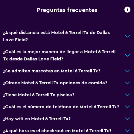
Wifi gratis
Preguntas frecuentes
Internet
Aire acondicionado
Calefacción
¿A qué distancia está Motel 6 Terrell Tx de Dallas
Love Field?
Estacionamiento y transporte
¿Cuál es la mejor manera de llegar a Motel 6 Terrell
Carga de vehículos eléctricos
Tx desde Dallas Love Field?
Estacionamiento gratuito
¿Se admiten mascotas en Motel 6 Terrell Tx?
Estacionamiento privado
¿Ofrece Motel 6 Terrell Tx opciones de comida?
Sistema de entretenimiento
¿Tiene Motel 6 Terrell Tx piscina?
TV por cable o vía satélite
¿Cuál es el número de teléfono de Motel 6 Terrell Tx?
TV de pantalla plana
¿Hay wifi en Motel 6 Terrell Tx?
TV
¿A qué hora es el check-out en Motel 6 Terrell Tx?