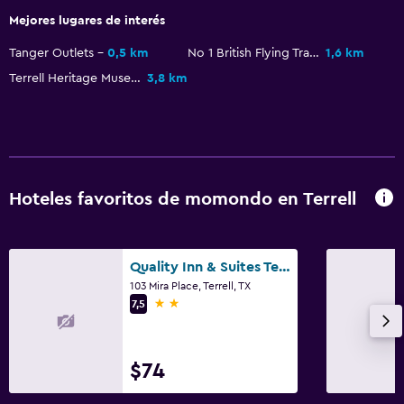
Mejores lugares de interés
Tanger Outlets
0,5 km
No 1 British Flying Training School Museum
1,6 km
Terrell Heritage Museum
3,8 km
Hoteles favoritos de momondo en Terrell
Quality Inn & Suites Terrell
103 Mira Place, Terrell, TX
2 estrellas
7,5
$74