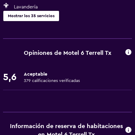
Lavandería
Mostrar los 35 servicios
Accesibilidad y adecuación
Para no fumadores
Unidad accesible para personas en silla de ruedas
Opiniones de Motel 6 Terrell Tx
Mascotas permitidas bajo consulta (pueden aplicar cargos
extra)
Aceptable
5,6
Accesibilidad
379 calificaciones verificadas
Ducha adaptada para silla de ruedas
Estacionamiento accesible
Tina de baño adaptada
Áreas designadas para fumadores
Información de reserva de habitaciones
Baño
en Motel 6 Terrell Tx