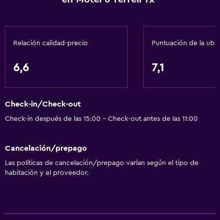
Tina de baño
Aseo
Papel higiénico
Relación calidad-precio
Puntuación de la ubi
Ducha
6,6
7,1
Baño privado
Ducha italiana
Check-in/Check-out
Comedor
Check-in después de las 15:00 - Check-out antes de las 11:00
Nevera
Máquina expendedora (botanas)
Cancelación/prepago
Microondas
Las políticas de cancelación/prepago varían según el tipo de
habitación y el proveedor.
Bar de tapas
Servicios básicos