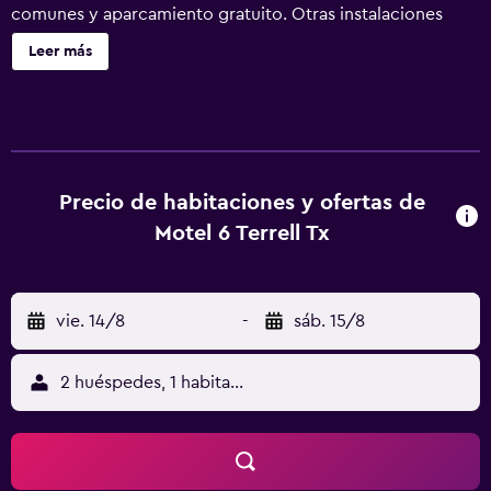
comunes y aparcamiento gratuito. Otras instalaciones
incluyen asistencia turística y para la compra de entradas
Leer más
y una máquina expendedora. Motel 6 Terrell, TX tiene 49
alojamientos. Se ofrece una televisión de pantalla plana de
32 pulgadas con canales por cable. Los baños están
equipados con ducha y bañera combinadas. Los
huéspedes pueden navegar por la web gracias a nuestro
acceso a Internet wifi gratis (velocidad: 100 Mbps o más
Precio de habitaciones y ofertas de
(para 1 o 2 personas, o hasta 6 dispositivos)). Los servicios
Motel 6 Terrell Tx
para las personas de negocios incluyen teléfono con
llamadas locales gratuitas (pueden existir restricciones).
vie. 14/8
-
sáb. 15/8
2 huéspedes, 1 habitación