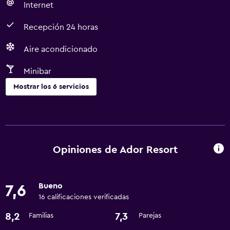
Internet
Recepción 24 horas
Aire acondicionado
Minibar
Mostrar los 6 servicios
Comedor
Bar/lounge
Minibar
Opiniones de Ador Resort
Servicios y facilidades
Bueno
7,6
Servicio de habitaciones
16 calificaciones verificadas
Recepción 24 horas
8,2
7,3
Familias
Parejas