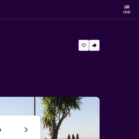
USD
6