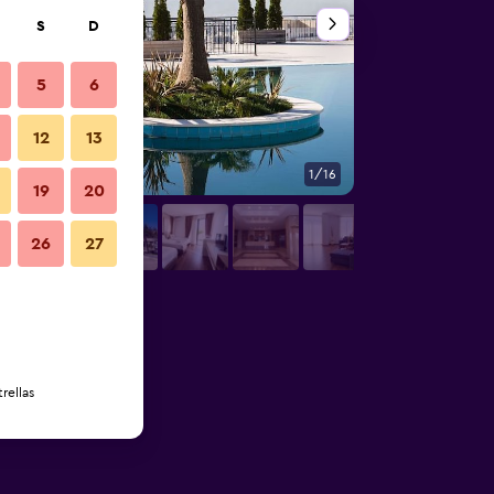
S
D
5
6
12
13
1/16
Lobby
19
20
26
27
rellas