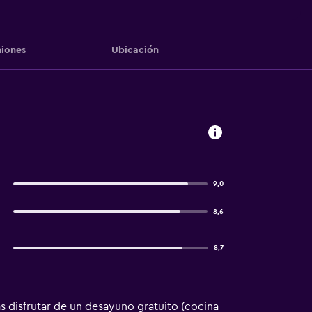
iones
Ubicación
9,0
8,6
8,7
ás disfrutar de un desayuno gratuito (cocina