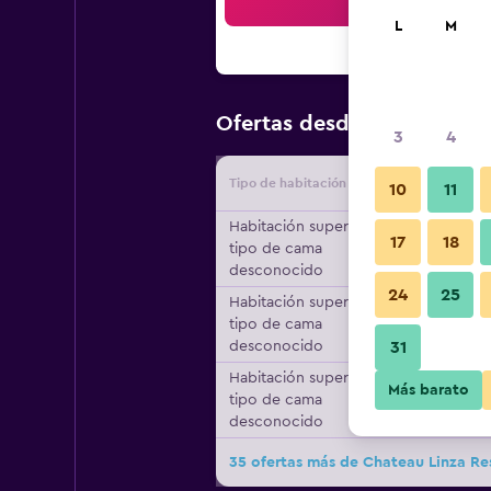
Bus
L
M
$59
Ofertas desde
/
Oferta má
3
4
Tipo de habitación
Proveedo
10
11
Habitación superior,
17
18
tipo de cama
desconocido
24
25
Habitación superior,
tipo de cama
desconocido
31
Habitación superior,
Más barato
tipo de cama
desconocido
35 ofertas más de Chateau Linza Re