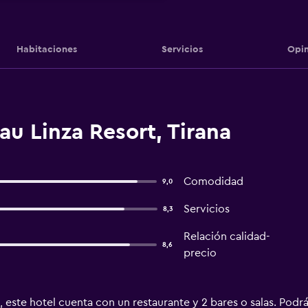
Habitaciones
Servicios
Opin
u Linza Resort, Tirana
Comodidad
9,0
Servicios
8,3
Relación calidad-
8,6
precio
, este hotel cuenta con un restaurante y 2 bares o salas. Podr