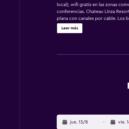
local), wifi gratis en las zonas co
conferencias. Chateau Linza Resort
plana con canales por cable. Los b
hotel en Tirana ofrece acceso a Inte
Leer más
piscina infantil.
jue. 13/8
-
vie. 