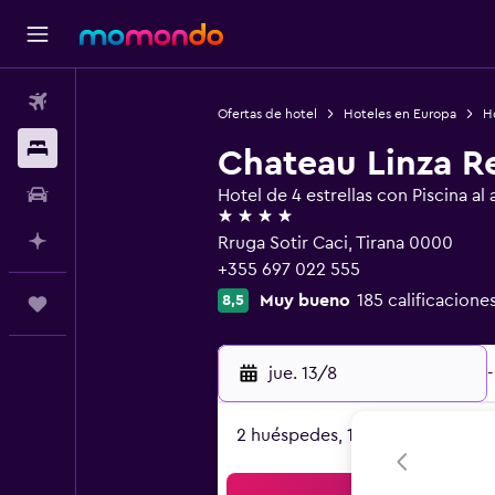
Vuelos
Ofertas de hotel
Hoteles en Europa
Ho
Alojamientos
Chateau Linza R
Autos
Hotel de 4 estrellas con Piscina al a
4 estrellas
Planifica con IA
Rruga Sotir Caci, Tirana 0000
+355 697 022 555
Muy bueno
185 calificacione
8,5
Trips
jue. 13/8
-
2 huéspedes, 1 habitación