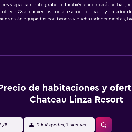
munes y aparcamiento gratuito. También encontrarás un bar junt
 ofrece 28 alojamientos con aire acondicionado y secador de 
años están equipados con bañera y ducha independientes, bidé
rnet wifi gratis. Se ofrece servicio de limpieza todos los días.
Precio de habitaciones y ofer
Chateau Linza Resort
14/8
2 huéspedes, 1 habitación