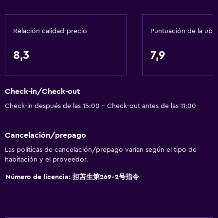
Gel de ducha
Aire acondicionado
Relación calidad-precio
Puntuación de la ubi
Toallas/ropa de cama (cargo adicional)
Papeleras
8,3
7,9
Acondicionador
Check-in/Check-out
Baño
Check-in después de las 15:00 - Check-out antes de las 11:00
Ducha
Tina de baño
Cancelación/prepago
Bidé
Las políticas de cancelación/prepago varían según el tipo de
Secador de pelo
habitación y el proveedor.
Aseo
Número de licencia: 担苫生第269‐2号指令
Papel higiénico
Cepillo de dientes