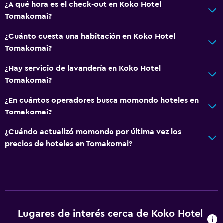
¿A qué hora es el check-out en Koko Hotel
Despertador
Tomakomai?
Sofá cama
¿Cuánto cuesta una habitación en Koko Hotel
Armario o clóset
Tomakomai?
¿Hay servicio de lavandería en Koko Hotel
Comedor
Tomakomai?
Tetera eléctrica
¿En cuántos operadores busca momondo hoteles en
Restaurante
Tomakomai?
Nevera
¿Cuándo actualizó momondo por última vez los
Máquina expendedora (bebidas)
precios de hoteles en Tomakomai?
Máquina expendedora (botanas)
General
Ventana
Pantuflas
Lugares de interés cerca de Koko Hotel