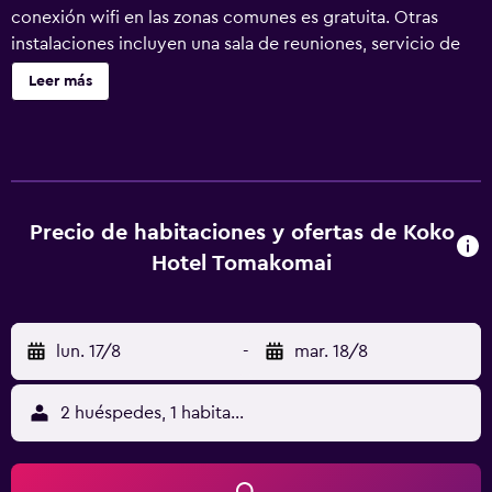
conexión wifi en las zonas comunes es gratuita. Otras
instalaciones incluyen una sala de reuniones, servicio de
tintorería y lavandería. Se ofrece un servicio de limpieza a
Leer más
petición. KOKO HOTEL Tomakomai ofrece 182
alojamientos con aire acondicionado, albornoces y
zapatillas. Se ofrece una televisión LCD de 32 pulgadas
con canales por satélite y películas de pago. Los baños
están equipados con ducha y bañera combinadas, bidé,
inodoro con bidé electrónico y artículos de higiene
Precio de habitaciones y ofertas de Koko
personal gratuitos. Este hotel en Tomakomai ofrece
Hotel Tomakomai
acceso a Internet por cable y wifi gratis. Se ofrece
servicio de limpieza a petición y es posible solicitar tabla
de planchar con plancha.
lun. 17/8
-
mar. 18/8
2 huéspedes, 1 habitación