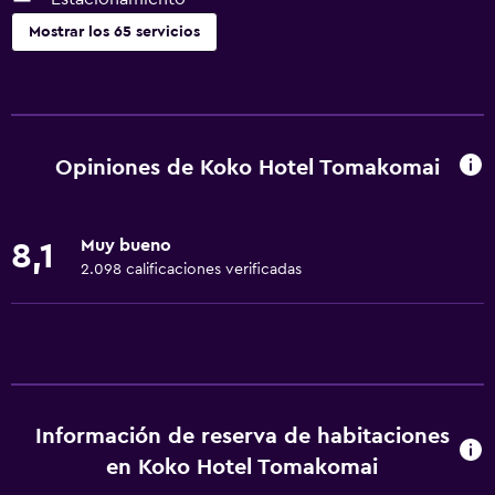
Mostrar los 65 servicios
Servicios básicos
Wifi gratis
Dispositivo hotspot móvil
Opiniones de Koko Hotel Tomakomai
Wifi disponible en todas las instalaciones
Internet
Muy bueno
8,1
Toallas
2.098 calificaciones verificadas
Extinguidor
Artículos de aseo gratis
Champú
Alarma de humo
Información de reserva de habitaciones
Calefacción
en Koko Hotel Tomakomai
Adaptador