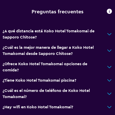
Albornoz
Baño privado
Preguntas frecuentes
Accesibilidad y adecuación
¿A qué distancia está Koko Hotel Tomakomai de
Habitaciones para no fumadores disponibles
Sapporo Chitose?
Ascensor
¿Cuál es la mejor manera de llegar a Koko Hotel
Ascensor disponible
Tomakomai desde Sapporo Chitose?
Almohada hipoalergénica
¿Ofrece Koko Hotel Tomakomai opciones de
Almohada sin plumas
comida?
Plantas superiores accesibles por ascensor
¿Tiene Koko Hotel Tomakomai piscina?
Áreas designadas para fumadores
¿Cuál es el número de teléfono de Koko Hotel
Habitación
Tomakomai?
Almohada de plumas
¿Hay wifi en Koko Hotel Tomakomai?
Enchufe cerca de la cama