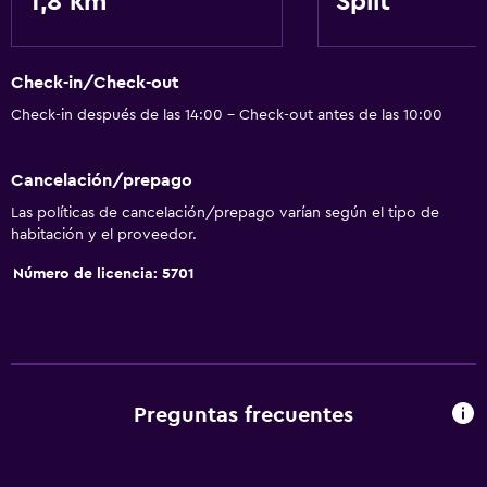
1,8 km
Split
Jardín
Servicios básicos
Check-in/Check-out
Wifi gratis
Check-in después de las 14:00 - Check-out antes de las 10:00
Calefacción
Aire acondicionado
Cancelación/prepago
Las políticas de cancelación/prepago varían según el tipo de
Estacionamiento y transporte
habitación y el proveedor.
Traslado aeropuerto
Número de licencia: 5701
Servicio de traslado (cargo adicional)
Lavandería
Lavandería
Preguntas frecuentes
Servicios de lavandería/tintorería