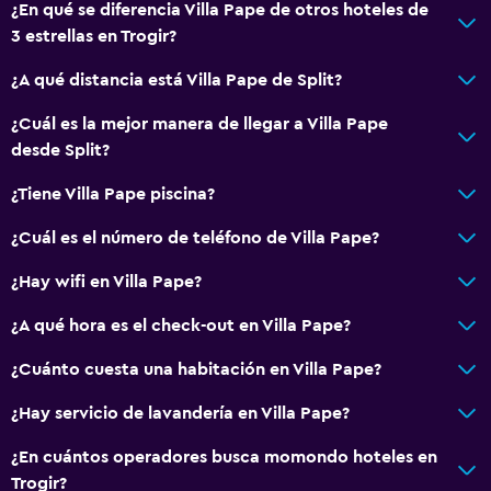
Servicios y facilidades
¿En qué se diferencia Villa Pape de otros hoteles de
3 estrellas en Trogir?
Cambio de divisas
Recepción 24 horas
¿A qué distancia está Villa Pape de Split?
¿Cuál es la mejor manera de llegar a Villa Pape
Sistema de entretenimiento
desde Split?
TV por cable o vía satélite
¿Tiene Villa Pape piscina?
Accesibilidad y adecuación
¿Cuál es el número de teléfono de Villa Pape?
Áreas designadas para fumadores
¿Hay wifi en Villa Pape?
¿A qué hora es el check-out en Villa Pape?
Baño
Secador de pelo
¿Cuánto cuesta una habitación en Villa Pape?
¿Hay servicio de lavandería en Villa Pape?
Comedor
¿En cuántos operadores busca momondo hoteles en
Mesa de comedor
Trogir?