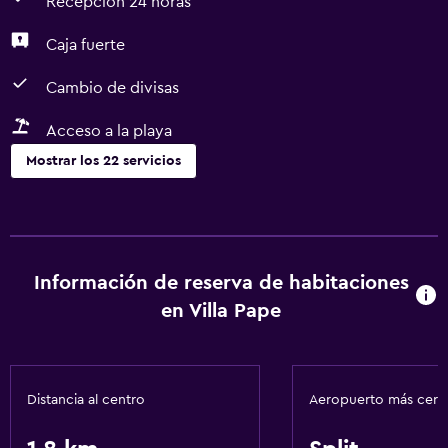
Recepción 24 horas
Caja fuerte
Cambio de divisas
Acceso a la playa
Mostrar los 22 servicios
Cocina
Microondas
Nevera
Información de reserva de habitaciones
Cocineta
en Villa Pape
Aire libre
Toallas de playa
Distancia al centro
Aeropuerto más cer
Parrilla