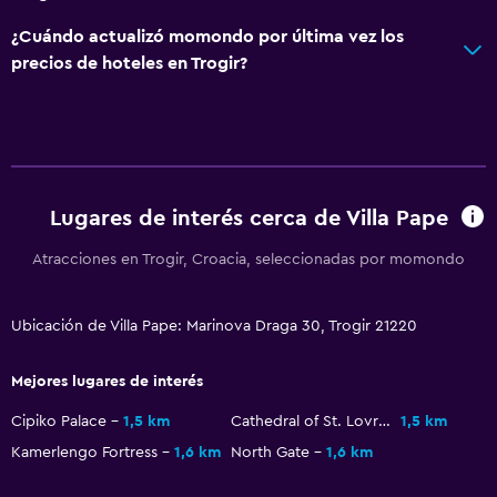
Actividades
¿Cuándo actualizó momondo por última vez los
precios de hoteles en Trogir?
Acceso a la playa
General
Espacio de almacenamiento
Lugares de interés cerca de Villa Pape
Salud y seguridad
Atracciones en Trogir, Croacia, seleccionadas por momondo
Caja fuerte
Ubicación de Villa Pape: Marinova Draga 30, Trogir 21220
Mejores lugares de interés
Cipiko Palace
1,5 km
Cathedral of St. Lovro
1,5 km
Kamerlengo Fortress
1,6 km
North Gate
1,6 km