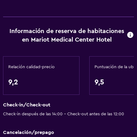
Papel higiénico
Albornoz
Baño privado
Información de reserva de habitaciones
Ducha italiana
en Mariot Medical Center Hotel
Servicios básicos
Wifi gratis
Relación calidad-precio
Puntuación de la ubi
Wifi disponible en todas las instalaciones
Internet
9,2
9,5
Artículos de aseo gratis
Champú
Check-in/Check-out
Calefacción
Check-in después de las 14:00 - Check-out antes de las 12:00
Gel de ducha
Aire acondicionado
Cancelación/prepago