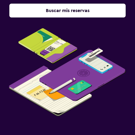
Lavandería
Buscar mis reservas
Servicio de planchado
Habitación
Sofá cama
Armario o clóset
Salud y seguridad
Limpieza diaria
Botiquín de primeros auxilios
Ideal para familias
Cuna/cama nido disponibles
Comidas para niños