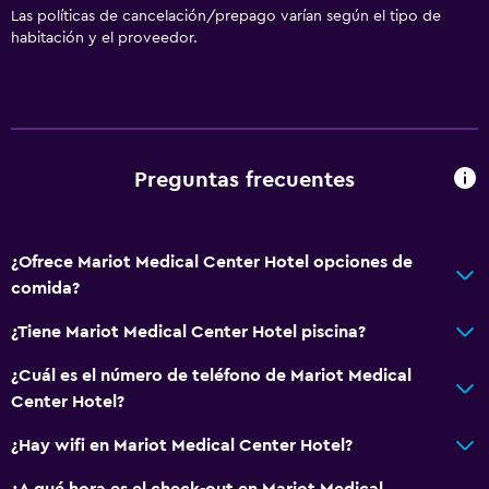
Papeleras
Las políticas de cancelación/prepago varían según el tipo de
habitación y el proveedor.
General
Habitaciones familiares
Zona de estar
Pantuflas
Preguntas frecuentes
Sofá
Teléfono
¿Ofrece Mariot Medical Center Hotel opciones de
Alfombrado
comida?
Vista a la ciudad
¿Tiene Mariot Medical Center Hotel piscina?
Espacio de almacenamiento
¿Cuál es el número de teléfono de Mariot Medical
Center Hotel?
Comedor
Minibar
¿Hay wifi en Mariot Medical Center Hotel?
Almuerzos para llevar
¿A qué hora es el check-out en Mariot Medical