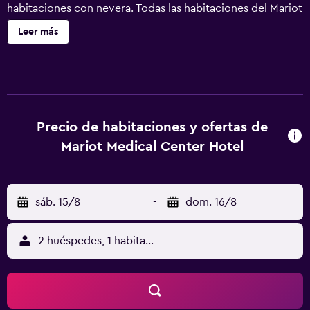
habitaciones con nevera. Todas las habitaciones del Mariot
Medical Centre Hotel están decoradas en un estilo clásico
Leer más
e incluyen escritorio. Los baños incluyen zapatillas y
albornoces. El Mariot alberga un bar y un restaurante
elegante que sirve cocina rusa y ucraniana. El spa ofrece
una amplia gama de tratamientos de spa, como bañera de
hidromasaje y sauna. También se ofrece servicio de
masajes. El Mariot Medical Centre Hotel se encuentra a
Precio de habitaciones y ofertas de
200 metros de un manantial de agua mineral y a 3 minutos
Mariot Medical Center Hotel
en coche de la estación de autobuses de Truskavets. El
aeropuerto de Lviv está a 80 km del hotel.
sáb. 15/8
-
dom. 16/8
2 huéspedes, 1 habitación