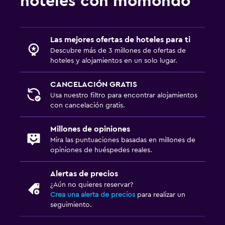
hoteles con momondo
Traslado al aeropuerto (con cargos)
Estacionamiento privado
Servicio de traslado (cargo adicional)
Las mejores ofertas de hoteles para ti
Descubre más de 3 millones de ofertas de
hoteles y alojamientos en un solo lugar.
Cocina
Tetera eléctrica
CANCELACIÓN GRATIS
Utensilios de cocina
Usa nuestro filtro para encontrar alojamientos
con cancelación gratis.
Nevera
Cocineta
Millones de opiniones
Mira las puntuaciones basadas en millones de
opiniones de huéspedes reales.
Sistema de entretenimiento
TV de pantalla plana
Alertas de precios
¿Aún no quieres reservar?
TV por cable o vía satélite
Crea una alerta de precios
para realizar un
TV
seguimiento.