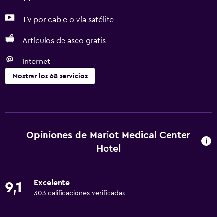
TV por cable o vía satélite
Artículos de aseo gratis
Internet
Mostrar los 68 servicios
Baño
Ducha
Gorro de baño
Opiniones de Mariot Medical Center
Baño pequeño adicional
Hotel
Tina de baño
Bidé
Excelente
9,1
Secador de pelo
303 calificaciones verificadas
Aseo