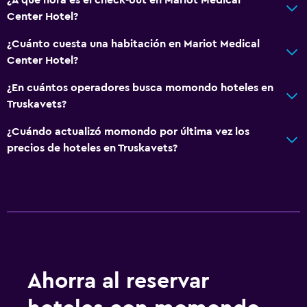
Restaurante
Center Hotel?
Bar/lounge
¿Cuánto cuesta una habitación en Mariot Medical
Desayuno en la habitación
Center Hotel?
La comida se puede entregar en el alojamiento
¿En cuántos operadores busca momondo hoteles en
Truskavets?
Servicios y facilidades
¿Cuándo actualizó momondo por última vez los
Servicio de despertador
precios de hoteles en Truskavets?
Caja fuerte
Servicio de habitaciones
Check-out exprés
Recepción 24 horas
Estacionamiento y transporte
Ahorra al reservar
Estacionamiento