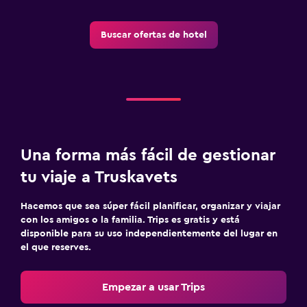
Accesibilidad y adecuación
Para no fumadores
Buscar ofertas de hotel
Plantas superiores accesibles por escaleras
Áreas designadas para fumadores
Spa
Masajes
Una forma más fácil de gestionar
Spa
tu viaje a Truskavets
Sauna
Hacemos que sea súper fácil planificar, organizar y viajar
Aire libre
con los amigos o la familia. Trips es gratis y está
disponible para su uso independientemente del lugar en
Terraza/patio
el que reserves.
Terraza
Empezar a usar Trips
Lavandería