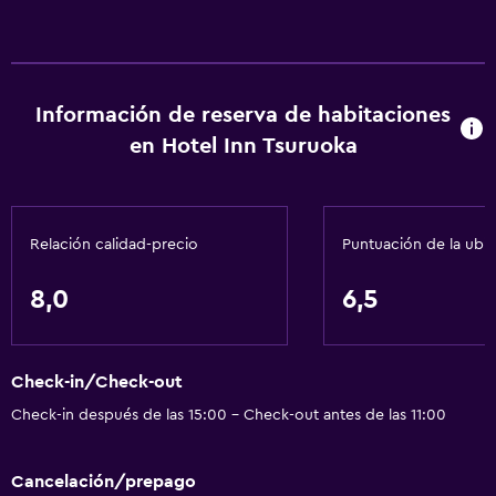
Lavandería
Comedor
Nevera
Información de reserva de habitaciones
en Hotel Inn Tsuruoka
General
Espacio de almacenamiento
Relación calidad-precio
Puntuación de la ubi
Servicios básicos
8,0
6,5
Aire acondicionado
Check-in/Check-out
Check-in después de las 15:00 - Check-out antes de las 11:00
Cancelación/prepago