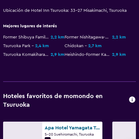
Ubicación de Hotel Inn Tsuruoka: 33-27 Misakimachi, Tsuruoka
Mejores lugares de interés
Former Shibuya Family Residence of Layered House
2,2 km
Former Nishitagawa-gun County Office
2,2 km
Tsuruoka Park
2,4 km
Chidokan
2,7 km
Tsuruoka Komakihara Stadium
2,9 km
Heishindo-Former Kazama Family Residence
2,9 km
Hoteles favoritos de momondo en
Tsuruoka
Apa Hotel Yamagata Tsuruoka Ekimae
5-20 Suehiromachi, Tsuruoka