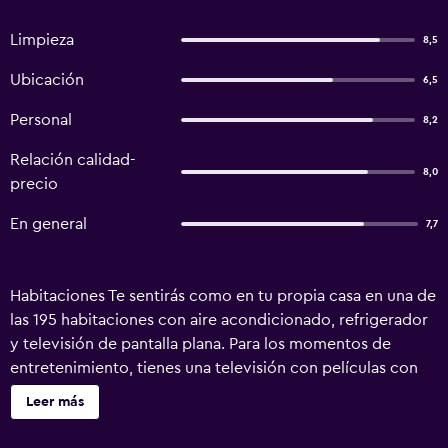
Limpieza
8,5
Ubicación
6,5
Personal
8,2
Relación calidad-
8,0
precio
En general
7,7
Habitaciones Te sentirás como en tu propia casa en una de
las 195 habitaciones con aire acondicionado, refrigerador
y televisión de pantalla plana. Para los momentos de
entretenimiento, tienes una televisión con películas con
cargo y acceso a internet gratis por cable y wifi. El baño
Leer más
privado con bañera con ducha dispone de artículos de
tocador gratuitos y bidet. Las comodidades incluyen