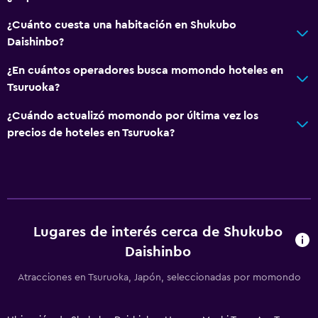
Sistema de entretenimiento
¿Cuánto cuesta una habitación en Shukubo
TV de pantalla plana
Daishinbo?
¿En cuántos operadores busca momondo hoteles en
Aire libre
Tsuruoka?
Jardín
¿Cuándo actualizó momondo por última vez los
precios de hoteles en Tsuruoka?
Zona de trabajo
Fax/fotocopiadora
Comedor
Tetera eléctrica
Lugares de interés cerca de Shukubo
Daishinbo
Servicios y facilidades
Atracciones en Tsuruoka, Japón, seleccionadas por momondo
Acceso con llave