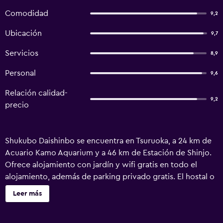
Comodidad
9,2
Ubicación
9,7
Servicios
8,9
Personal
9,6
Relación calidad-
9,2
precio
Shukubo Daishinbo se encuentra en Tsuruoka, a 24 km de
Acuario Kamo Aquarium y a 46 km de Estación de Shinjo.
Ofrece alojamiento con jardín y wifi gratis en todo el
alojamiento, además de parking privado gratis. El hostal o
pensión dispone de habitaciones familiares. Todas las
Leer más
unidades del alojamiento tienen baño compartido con
ducha y artículos de aseo gratuitos, además de TV de