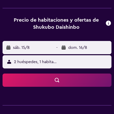
pantalla plana y aire acondicionado. Algunas habitaciones
disponen de zona de estar. El aeropuerto (Aeropuerto de
Shonai) está a 27 km.
Precio de habitaciones y ofertas de
Shukubo Daishinbo
sáb. 15/8
-
dom. 16/8
2 huéspedes, 1 habitación