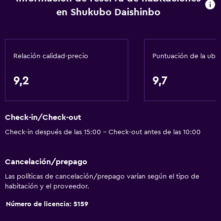
en Shukubo Daishinbo
Calefacción
Papeleras
Acondicionador
Relación calidad-precio
Puntuación de la ubi
Baño
9,2
9,7
Secador de pelo
Papel higiénico
Check-in/Check-out
Baño compartido
Check-in después de las 15:00 - Check-out antes de las 10:00
Baño compartido
Ducha
Cancelación/prepago
Las políticas de cancelación/prepago varían según el tipo de
General
habitación y el proveedor.
Habitaciones familiares
Número de licencia: 5159
Tatami (piso tradicional japonés)