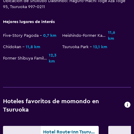
Ubicación de Shukubo Daishinbo: Haguro-Machi Toge Aza Toge
Ideal para familias
95, Tsuruoka 997-0211
Comidas para niños
Mejores lugares de interés
11,6
Five-Story Pagoda
0,7 km
Heishindo-Former Kazama Family Residence
km
Chidokan
11,8 km
Tsuruoka Park
12,1 km
12,3
Former Shibuya Family Residence of Layered House
km
Hoteles favoritos de momondo en
Tsuruoka
Hotel Route-Inn Tsuruoka Ekimae