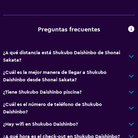
Zona de estar
Espacio de almacenamiento
Preguntas frecuentes
Estacionamiento y transporte
Estacionamiento gratuito
Estacionamiento privado
¿A qué distancia está Shukubo Daishinbo de Shonai
Sakata?
Accesibilidad y adecuación
¿Cuál es la mejor manera de llegar a Shukubo
Para no fumadores
Daishinbo desde Shonai Sakata?
Áreas designadas para fumadores
¿Tiene Shukubo Daishinbo piscina?
¿Cuál es el número de teléfono de Shukubo
Salud y seguridad
Daishinbo?
Limpieza diaria
¿Hay wifi en Shukubo Daishinbo?
Botiquín de primeros auxilios
¿A qué hora es el check-out en Shukubo Daishinbo?