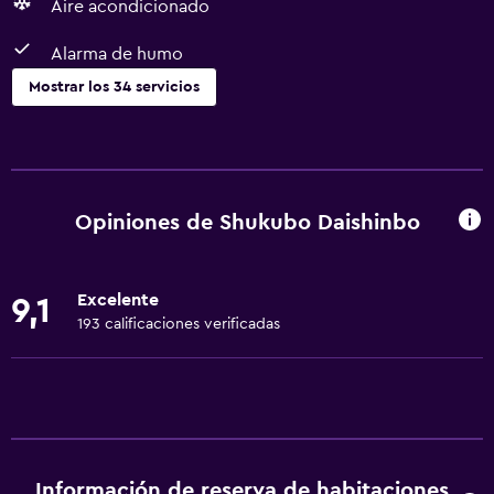
Aire acondicionado
Alarma de humo
Mostrar los 34 servicios
Servicios básicos
Wifi gratis
Wifi disponible en todas las instalaciones
Opiniones de Shukubo Daishinbo
Internet
Gel de ducha
Excelente
9,1
Toallas
193 calificaciones verificadas
Extinguidor
Aire acondicionado
Artículos de aseo gratis
Champú
Información de reserva de habitaciones
Alarma de humo