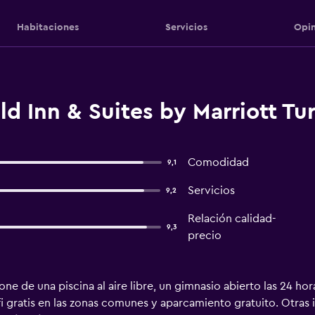
Habitaciones
Servicios
Opin
ld Inn & Suites by Marriott Tu
Comodidad
9,1
Servicios
9,2
Relación calidad-
9,3
precio
e de una piscina al aire libre, un gimnasio abierto las 24 hora
i gratis en las zonas comunes y aparcamiento gratuito. Otras 