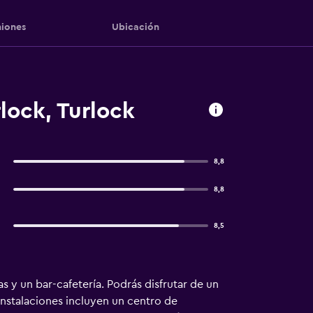
iones
Ubicación
rlock, Turlock
8,8
8,8
8,5
s y un bar-cafetería. Podrás disfrutar de un
instalaciones incluyen un centro de