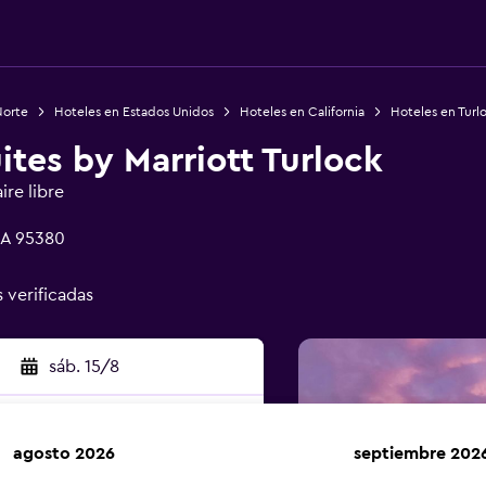
Norte
Hoteles en Estados Unidos
Hoteles en California
Hoteles en Turl
uites by Marriott Turlock
ire libre
CA 95380
s verificadas
sáb. 15/8
agosto 2026
septiembre 202