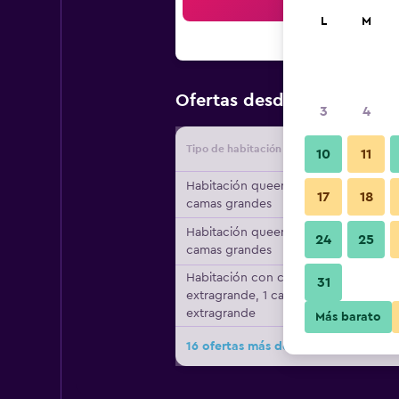
Bus
L
M
$123
Ofertas desde
/
Oferta m
3
4
Tipo de habitación
Proveedo
10
11
Habitación queen, 2
17
18
camas grandes
Habitación queen, 2
24
25
camas grandes
Habitación con cama
31
extragrande, 1 cama
extragrande
Más barato
16 ofertas más de Fairfield Inn & Sui