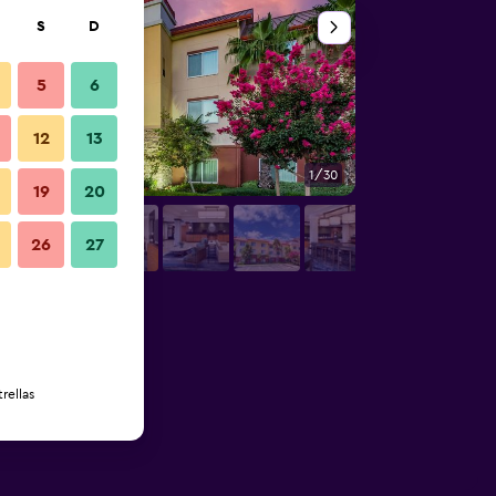
S
D
5
6
12
13
1/30
Piscina
19
20
26
27
rellas