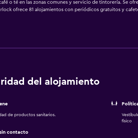
afé o té en las zonas comunes y servicio de tintorería. Se ofr
Turlock ofrece 81 alojamientos con periódicos gratuitos y cafe
Netflix. Los huéspedes pueden utilizar los siguientes servicios
pados con artículos de higiene personal gratuitos, secador de
 a Internet por cable y wifi gratis. Los servicios para las per
io de toallas y cambio de sábanas. Se ofrece servicio de limpi
n una piscina al aire libre y gimnasio abierto las 24 horas.
ridad del alojamiento
ene
Polític
idad de productos sanitarios.
Vestíbu
físico
 sin contacto