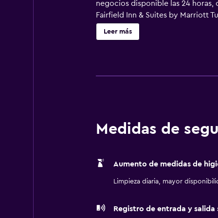
negocios disponible las 24 horas, c
Fairfield Inn & Suites by Marriott 
canales por cable de suscripción y 
Leer más
y microondas. Los baños están equi
Este hotel en Turlock ofrece acceso
teléfono. Es posible solicitar camb
esparcimiento en este hotel incluye
Medidas de segu
Aumento de medidas de higi
Limpieza diaria, mayor disponibil
Registro de entrada y salida