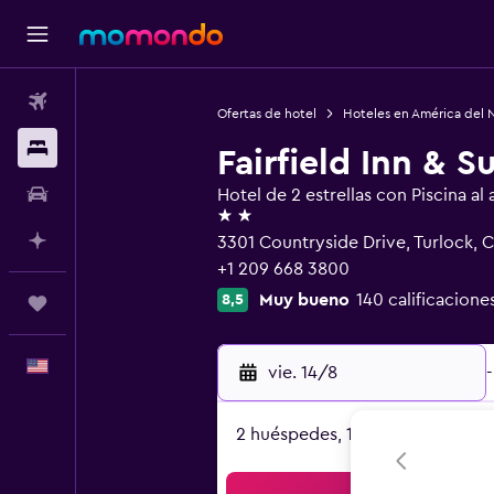
Vuelos
Ofertas de hotel
Hoteles en América del 
Alojamientos
Fairfield Inn & S
Autos
Hotel de 2 estrellas con Piscina al a
2 estrellas
Planifica con IA
3301 Countryside Drive, Turlock, 
+1 209 668 3800
Muy bueno
140 calificacione
8,5
Trips
Español
vie. 14/8
-
2 huéspedes, 1 habitación