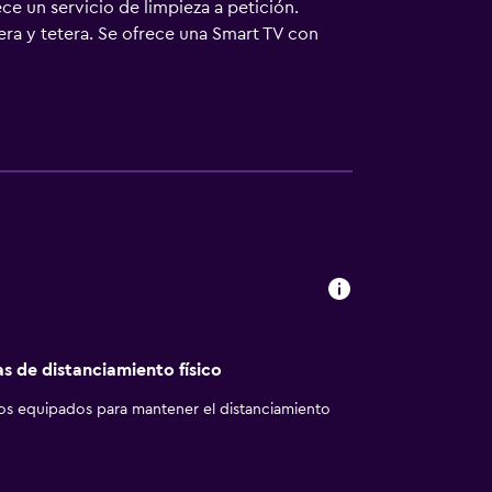
ece un servicio de limpieza a petición.
tera y tetera. Se ofrece una Smart TV con
 disponibles en las habitaciones: frigorífico
 pelo y cepillos de dientes y dentífrico.
sonas de negocios incluyen escritorio y
eza todos los días. Los servicios de ocio y
as de distanciamiento físico
los equipados para mantener el distanciamiento