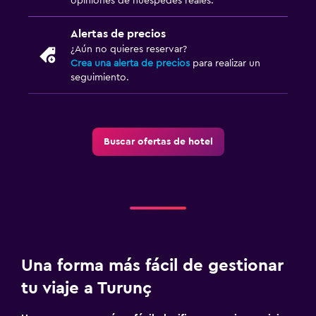
opiniones de huéspedes reales.
Lavandería
Alertas de precios
Tendedero
¿Aún no quieres reservar?
Crea una alerta de precios
para realizar un
seguimiento.
Habitación
Perchero
Armario o clóset
Buscar ofertas de hotel
Actividades
Acceso a la playa
Bicicletas
Zona de trabajo
Una forma más fácil de gestionar
Escritorio
tu viaje a Turunç