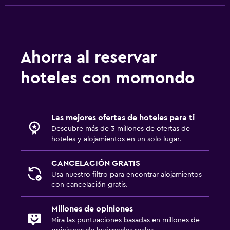
Sala de estar/TV compartida
TV por cable o vía satélite
TV
Ahorra al reservar
Aire libre
hoteles con momondo
Terraza
Playa privada
Las mejores ofertas de hoteles para ti
Jardín
Descubre más de 3 millones de ofertas de
hoteles y alojamientos en un solo lugar.
Ideal para familias
CANCELACIÓN GRATIS
Cuna/cama nido disponibles
Usa nuestro filtro para encontrar alojamientos
Comidas para niños
con cancelación gratis.
Buffet infantil
Millones de opiniones
Mira las puntuaciones basadas en millones de
Lavandería