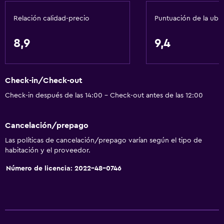
Accesibilidad y adecuación
Relación calidad-precio
Puntuación de la ubi
Unidad ubicada en la planta baja
Unidad accesible para personas en silla de ruedas
8,9
9,4
Accesibilidad
Tina de baño adaptada
Check-in/Check-out
Para no fumadores
Check-in después de las 14:00 - Check-out antes de las 12:00
Plantas superiores accesibles por escaleras
Áreas designadas para fumadores
Cancelación/prepago
Entrada privada
Las políticas de cancelación/prepago varían según el tipo de
habitación y el proveedor.
Comedor
Número de licencia: 2022-48-0746
Servicio de entrega de comida
Minibar
Almuerzos para llevar