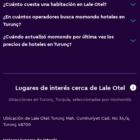
¿Cuánto cuesta una habitación en Lale Otel?
Servicios y facilidades
¿En cuántos operadores busca momondo hoteles en
Turunç?
Renta de autos
Caja fuerte
¿Cuándo actualizó momondo por última vez los
precios de hoteles en Turunç?
Cambio de divisas
Servicio de habitaciones
Check-out exprés
Recepción 24 horas
Lugares de interés cerca de Lale Otel
Baño
Atracciones en Turunç, Turquía, seleccionadas por momondo
Ducha
Secador de pelo
Ubicación de Lale Otel: Turunç Mah. Cumhuriyet Cad. No 34/a,
Aseo
Turunç 48700
Papel higiénico