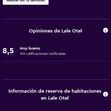
Mostrar los 70 servicios
Servicios básicos
Wifi gratis
Internet
Opiniones de Lale Otel
Ropa de cama
Toallas
Muy bueno
8,5
Extinguidor
109 calificaciones verificadas
Artículos de aseo gratis
Champú
Alarma de humo
Gel de ducha
Información de reserva de habitaciones
Aire acondicionado
en Lale Otel
Papeleras