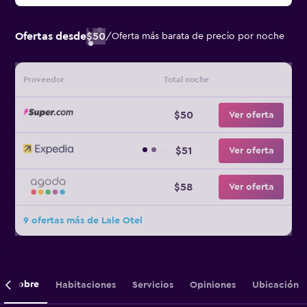
Ofertas desde
$50
/
Oferta más barata de precio por noche
Proveedor
Total noche
$50
Ver oferta
$51
Ver oferta
$58
Ver oferta
9 ofertas más de Lale Otel
Sobre
Habitaciones
Servicios
Opiniones
Ubicación