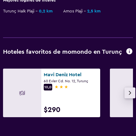
Mejores lugares de interés
Baño privado
Turunç Halk Plaji
0,2 km
Amos Plaji
2,5 km
Estacionamiento y transporte
Estacionamiento en la calle
Traslado al aeropuerto (con cargos)
Estacionamiento gratuito
Hoteles favoritos de momondo en Turunç
Servicio de traslado (cargo adicional)
Mavi Deniz Hotel
Salud y seguridad
60 Evler Cd. No. 12, Turunç
Limpieza diaria
3 estrellas
10,0
Botiquín de primeros auxilios
Cámaras CCTV en el exterior
$290
Caja fuerte
Sistema de entretenimiento