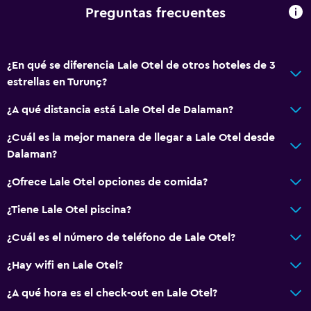
Bar de tapas
Preguntas frecuentes
Restaurante
Bar/lounge
¿En qué se diferencia Lale Otel de otros hoteles de 3
Desayuno en la habitación
estrellas en Turunç?
Nevera
¿A qué distancia está Lale Otel de Dalaman?
General
¿Cuál es la mejor manera de llegar a Lale Otel desde
Habitaciones familiares
Dalaman?
Vista al jardín
¿Ofrece Lale Otel opciones de comida?
Pantuflas
¿Tiene Lale Otel piscina?
Posibilidad de habitaciones conectadas
¿Cuál es el número de teléfono de Lale Otel?
Casilleros
Vista a la montaña
¿Hay wifi en Lale Otel?
Vista a la ciudad
¿A qué hora es el check-out en Lale Otel?
Espacio de almacenamiento