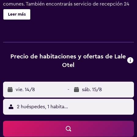
comunes. También encontrarás servicio de recepción 24
horas, televisión en una zona común y una caja fuerte en la
Leer más
recepción. Lale Hotel ofrece 17 alojamientos con aire
acondicionado, minibar y caja fuerte. Se ofrece televisión
por satélite. Los baños están equipados con ducha y
secador de pelo. Se ofrece servicio de limpieza todos los
días.
Precio de habitaciones y ofertas de Lale
Otel
vie. 14/8
-
sáb. 15/8
2 huéspedes, 1 habitación