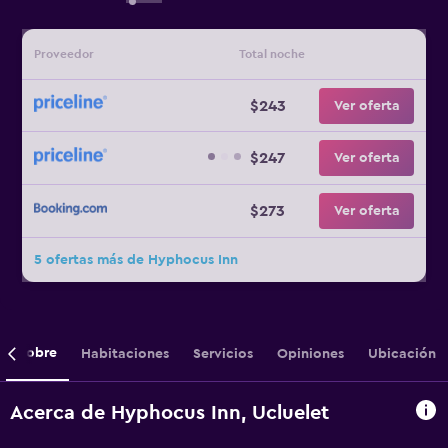
Proveedor
Total noche
$243
Ver oferta
$247
Ver oferta
$273
Ver oferta
5 ofertas más de Hyphocus Inn
Sobre
Habitaciones
Servicios
Opiniones
Ubicación
Acerca de Hyphocus Inn, Ucluelet