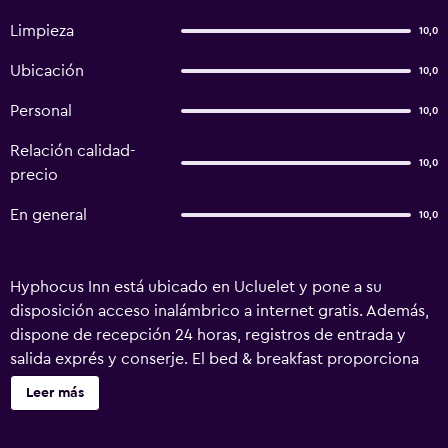
Limpieza
10,0
Ubicación
10,0
Personal
10,0
Relación calidad-
10,0
precio
En general
10,0
Hyphocus Inn está ubicado en Ucluelet y pone a su
disposición acceso inalámbrico a internet gratis. Además,
dispone de recepción 24 horas, registros de entrada y
salida exprés y conserje. El bed & breakfast proporciona
un alojamiento acogedor y servicio de habitaciones y,
Leer más
además, todas las mañanas sirve un desayuno continental.
En días soleados la terraza exterior ofrece el entorno ideal