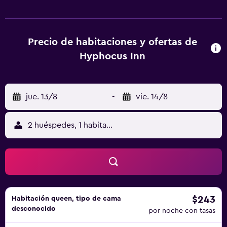
para relajarse. Los huéspedes pueden relajarse en las
lujosas habitaciones, que están equipadas con una nevera
y acceso a internet en las habitaciones. A aquellos
huéspedes que deseen salir a cenar fuera durante su
Precio de habitaciones y ofertas de
estancia en Hyphocus Inn, les agradará saber que en las
Hyphocus Inn
inmediaciones hay varios restaurantes. Ucluelet Aquarium
está a un breve trayecto caminando.
jue. 13/8
-
vie. 14/8
2 huéspedes, 1 habitación
$243
Habitación queen, tipo de cama
desconocido
por noche con tasas