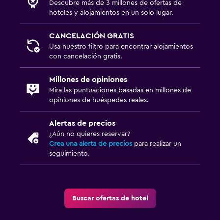
Descubre más de 3 millones de ofertas de
hoteles y alojamientos en un solo lugar.
Sistema de entretenimiento
CANCELACIÓN GRATIS
TV de pantalla plana
Usa nuestro filtro para encontrar alojamientos
con cancelación gratis.
TV
Millones de opiniones
Habitación
Mira las puntuaciones basadas en millones de
Cama plegable
opiniones de huéspedes reales.
Armario o clóset
Alertas de precios
¿Aún no quieres reservar?
Zona de trabajo
Crea una alerta de precios
para realizar un
seguimiento.
Fax/fotocopiadora
Escritorio
Buscar ofertas de hotel
Ideal para familias
Cuna/cama nido disponibles