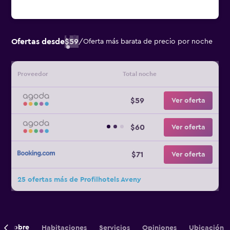
Ofertas desde
$59
/
Oferta más barata de precio por noche
Proveedor
Total noche
$59
Ver oferta
$60
Ver oferta
$71
Ver oferta
25 ofertas más de Profilhotels Aveny
Sobre
Habitaciones
Servicios
Opiniones
Ubicación