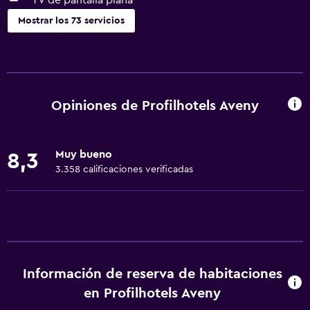
TV de pantalla plana
Mostrar los 73 servicios
Servicios básicos
Wifi gratis
Wifi disponible en todas las instalaciones
Opiniones de Profilhotels Aveny
Internet
Ropa de cama
Muy bueno
8,3
Toallas
3.358 calificaciones verificadas
Ventilador
Artículos de aseo gratis
Champú
Alarma de humo
Información de reserva de habitaciones
Calefacción
en Profilhotels Aveny
Gel de ducha