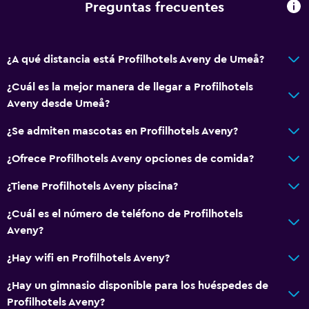
Preguntas frecuentes
Copas
Tetera eléctrica
¿A qué distancia está Profilhotels Aveny de Umeå?
Minibar
Restaurante
¿Cuál es la mejor manera de llegar a Profilhotels
Aveny desde Umeå?
Bar/lounge
Tetera/cafetera
¿Se admiten mascotas en Profilhotels Aveny?
Tetera
¿Ofrece Profilhotels Aveny opciones de comida?
La comida se puede entregar en el alojamiento
¿Tiene Profilhotels Aveny piscina?
Cafetera
¿Cuál es el número de teléfono de Profilhotels
Aveny?
Servicios y facilidades
Centro de negocios
¿Hay wifi en Profilhotels Aveny?
Servicio de despertador
¿Hay un gimnasio disponible para los huéspedes de
Caja fuerte
Profilhotels Aveny?