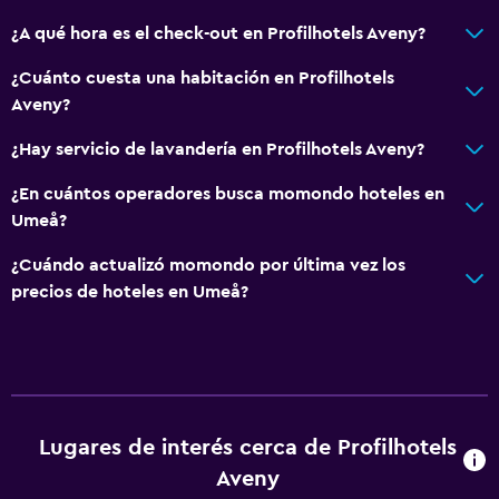
Cambio de divisas
¿A qué hora es el check-out en Profilhotels Aveny?
Instalaciones para reuniones
¿Cuánto cuesta una habitación en Profilhotels
Servicio de habitaciones
Aveny?
Acceso con tarjeta
¿Hay servicio de lavandería en Profilhotels Aveny?
Botella de agua
¿En cuántos operadores busca momondo hoteles en
Recepción 24 horas
Umeå?
Baño
¿Cuándo actualizó momondo por última vez los
precios de hoteles en Umeå?
Ducha
Baño adicional
Tina de baño
Secador de pelo
Aseo
Lugares de interés cerca de Profilhotels
Aveny
Papel higiénico