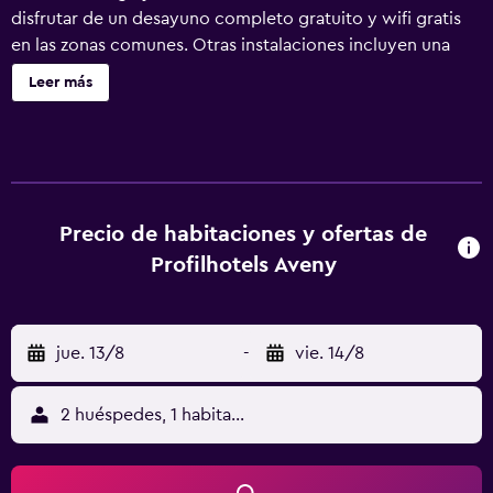
disfrutar de un desayuno completo gratuito y wifi gratis
en las zonas comunes. Otras instalaciones incluyen una
cafetería, café o té en las zonas comunes y un centro de
Leer más
negocios. Se ofrece servicio de cambio de toallas a
petición. ProfilHotels Aveny ofrece 89 alojamientos con
caja fuerte y botella de agua gratuita. Se ofrece una
televisión de pantalla plana de 32 pulgadas con canales
por satélite. Los baños están equipados con bañera o
ducha con cabezal de ducha tipo lluvia y secador de pelo.
Precio de habitaciones y ofertas de
Este hotel en Umea ofrece acceso a Internet wifi gratis.
Profilhotels Aveny
Entre las comodidades especialmente pensadas para las
personas en viaje de negocios se incluyen escritorio, sillas
de oficina y teléfono. Es posible solicitar cambio de toallas
jue. 13/8
-
vie. 14/8
y cambio de sábanas. Se ofrece servicio de limpieza todos
los días.
2 huéspedes, 1 habitación