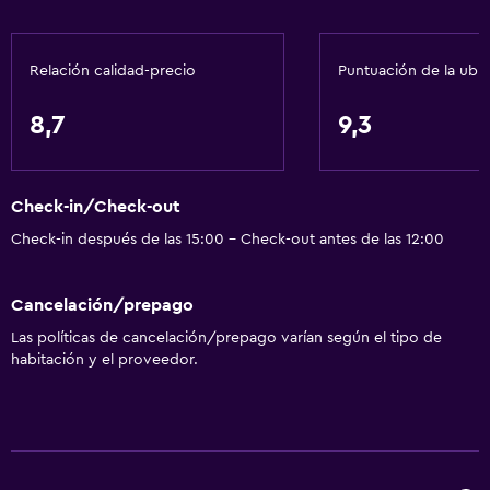
Acondicionador
Relación calidad-precio
Puntuación de la ubi
General
Vista a una calle tranquila
8,7
9,3
Vista al mar
Zona de estar
Check-in/Check-out
Piso de parquet o madera noble
Check-in después de las 15:00 - Check-out antes de las 12:00
Pantuflas
Vista al patio interior
Cancelación/prepago
Sofá
Las políticas de cancelación/prepago varían según el tipo de
Teléfono
habitación y el proveedor.
Vista a la ciudad
Espacio de almacenamiento
Comedor