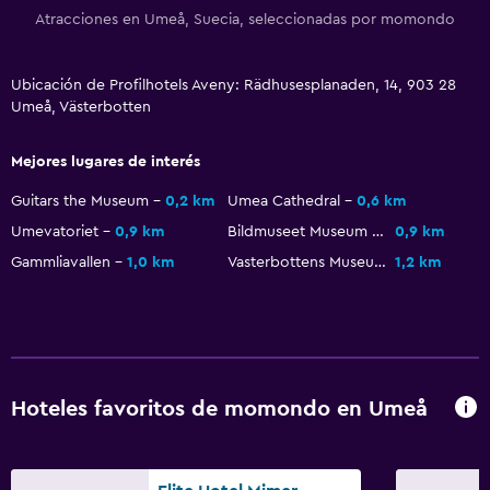
Albornoz
Atracciones en Umeå, Suecia, seleccionadas por momondo
Baño privado
Ubicación de Profilhotels Aveny: Rädhusesplanaden, 14, 903 28
Umeå, Västerbotten
Accesibilidad y adecuación
Mascotas permitidas bajo consulta (pueden aplicar cargos
Mejores lugares de interés
extra)
Guitars the Museum
0,2 km
Umea Cathedral
0,6 km
Ascensor
Umevatoriet
0,9 km
Bildmuseet Museum of Contemporary Art and Visual Culture
0,9 km
Habitación hipoalergénica
Gammliavallen
1,0 km
Vasterbottens Museum
1,2 km
Para no fumadores
Áreas designadas para fumadores
Piscina y spa
Spa
Hoteles favoritos de momondo en Umeå
Bañera de hidromasaje
Sauna