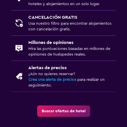
Armario o clóset
hoteles y alojamientos en un solo lugar.
CANCELACIÓN GRATIS
Aire libre
Usa nuestro filtro para encontrar alojamientos
Terraza/patio
con cancelación gratis.
Jardín
Millones de opiniones
Mira las puntuaciones basadas en millones de
Lavandería
opiniones de huéspedes reales.
Lavandería
Alertas de precios
Servicios de lavandería/tintorería
¿Aún no quieres reservar?
Crea una alerta de precios
para realizar un
seguimiento.
Zona de trabajo
Caja fuerte para laptops
Escritorio
Buscar ofertas de hotel
Actividades