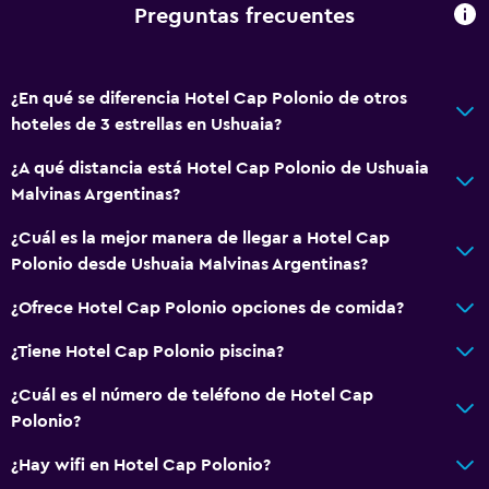
Preguntas frecuentes
Servicios y facilidades
Salas de conferencia
¿En qué se diferencia Hotel Cap Polonio de otros
Centro de negocios
hoteles de 3 estrellas en Ushuaia?
Servicio de despertador
¿A qué distancia está Hotel Cap Polonio de Ushuaia
Caja fuerte
Malvinas Argentinas?
Instalaciones para reuniones
¿Cuál es la mejor manera de llegar a Hotel Cap
Servicio de habitaciones
Polonio desde Ushuaia Malvinas Argentinas?
Mostrador de información turística
¿Ofrece Hotel Cap Polonio opciones de comida?
Check-out exprés
Recepción 24 horas
¿Tiene Hotel Cap Polonio piscina?
¿Cuál es el número de teléfono de Hotel Cap
General
Polonio?
Habitaciones familiares
¿Hay wifi en Hotel Cap Polonio?
Piso de parquet o madera noble