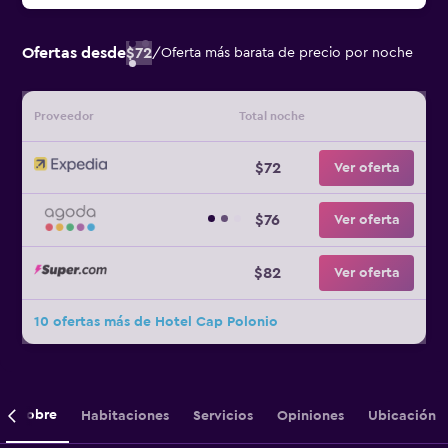
Ofertas desde
$72
/
Oferta más barata de precio por noche
Proveedor
Total noche
$72
Ver oferta
$76
Ver oferta
$82
Ver oferta
10 ofertas más de Hotel Cap Polonio
Sobre
Habitaciones
Servicios
Opiniones
Ubicación