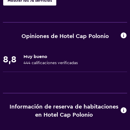
Mostrar los 74 servicios
Servicios básicos
Wifi gratis
Wifi disponible en todas las instalaciones
Opiniones de Hotel Cap Polonio
Internet
Ropa de cama
Muy bueno
8,8
Toallas
444 calificaciones verificadas
Extinguidor
Artículos de aseo gratis
Champú
Alarma de humo
Información de reserva de habitaciones
Calefacción
en Hotel Cap Polonio
Adaptador
Gel de ducha