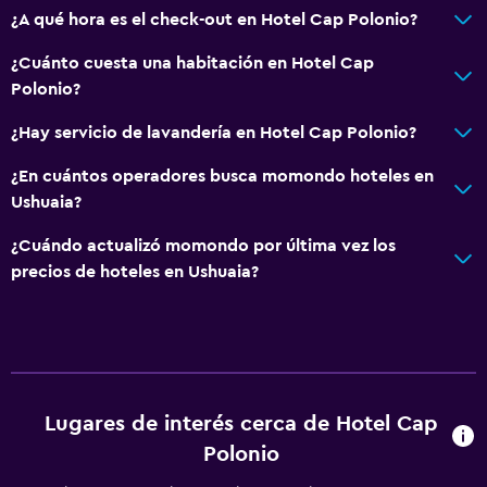
¿A qué hora es el check-out en Hotel Cap Polonio?
Vista al patio interior
Teléfono
¿Cuánto cuesta una habitación en Hotel Cap
Polonio?
Vista a la montaña
Vista a la ciudad
¿Hay servicio de lavandería en Hotel Cap Polonio?
Espacio de almacenamiento
¿En cuántos operadores busca momondo hoteles en
Ushuaia?
Baño
¿Cuándo actualizó momondo por última vez los
Ducha
precios de hoteles en Ushuaia?
Tina de baño
Bidé
Secador de pelo
Papel higiénico
Lugares de interés cerca de Hotel Cap
Baño privado
Polonio