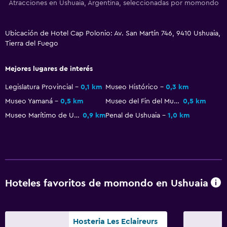
Atracciones en Ushuaia, Argentina, seleccionadas por momondo
Sistema de entretenimiento
TV de pantalla plana
Ubicación de Hotel Cap Polonio: Av. San Martín 746, 9410 Ushuaia,
Sala de estar/TV compartida
Tierra del Fuego
TV por cable o vía satélite
Canales de pago
Mejores lugares de interés
TV
Legislatura Provincial
0,1 km
Museo Histórico
0,3 km
Museo Yamaná
0,5 km
Museo del Fin del Mundo
0,5 km
Accesibilidad y adecuación
Museo Marítimo de Ushuaia
0,9 km
Penal de Ushuaia
1,0 km
Ascensor
Ascensor disponible
Para no fumadores
Almohada sin plumas
Hoteles favoritos de momondo en Ushuaia
Plantas superiores accesibles por ascensor
Hosteria Les Eclaireurs
Salud y seguridad