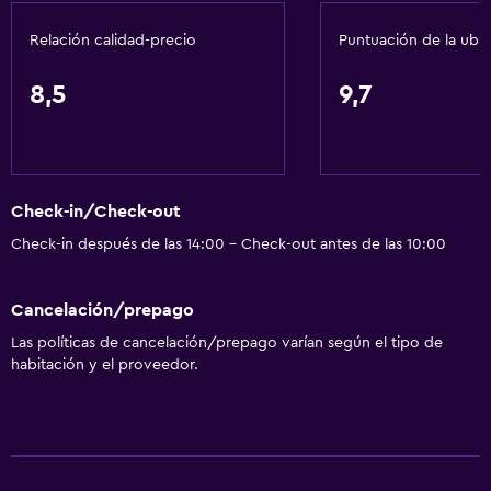
Acondicionador
Relación calidad-precio
Puntuación de la ubi
Comedor
8,5
9,7
Tetera eléctrica
Almuerzos para llevar
Bar de tapas
Check-in/Check-out
Restaurante
Check-in después de las 14:00 - Check-out antes de las 10:00
Bar/lounge
Desayuno en la habitación
Cancelación/prepago
Tetera/cafetera
Las políticas de cancelación/prepago varían según el tipo de
Tetera
habitación y el proveedor.
Nevera
La comida se puede entregar en el alojamiento
Cafetería