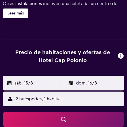
Otras instalaciones incluyen una cafetería, un centro de
negocios y una zona para conferencias. Se incluye un
Leer más
servicio de limpieza limitado. Hotel Cap Polonio ofrece 30
alojamientos con minibar y caja fuerte. Las camas están
vestidas con ropa de cama de alta calidad. Se ofrece una
televisión de pantalla plana con canales por cable de
suscripción. Los baños están equipados con ducha y
bañera combinadas con bañera profunda y cabezal de
Precio de habitaciones y ofertas de
ducha tipo lluvia. También disponen de bidé, artículos de
Hotel Cap Polonio
higiene personal gratuitos y secador de pelo. Este hotel
en Ushuaia ofrece acceso a Internet wifi gratis. Se ofrece
servicio de limpieza solo entre semana y es posible
sáb. 15/8
-
dom. 16/8
solicitar cambio de toallas. Se ofrece servicio de limpieza
de forma limitada.
2 huéspedes, 1 habitación