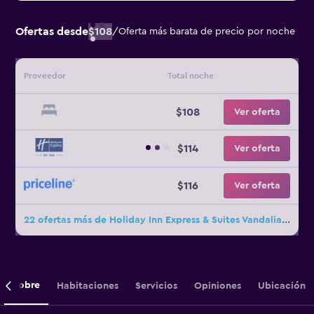
Ofertas desde
$108
/
Oferta más barata de precio por noche
Proveedor
Total noche
$108
Ver oferta
$114
Ver oferta
$116
Ver oferta
22 ofertas más de Holiday Inn Express & Suites Vandalia By IHG
Sobre
Habitaciones
Servicios
Opiniones
Ubicación