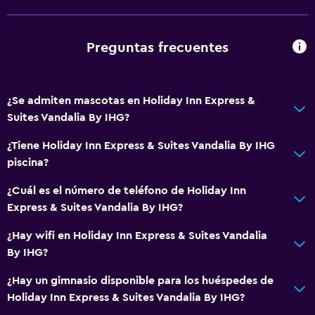
Servicios y facilidades
Preguntas frecuentes
Salas de conferencia
Centro de negocios
¿Se admiten mascotas en Holiday Inn Express &
Servicio de despertador
Suites Vandalia By IHG?
Instalaciones para reuniones
¿Tiene Holiday Inn Express & Suites Vandalia By IHG
Minimercado en las instalaciones
piscina?
Acceso con tarjeta
¿Cuál es el número de teléfono de Holiday Inn
Check-out exprés
Express & Suites Vandalia By IHG?
Recepción 24 horas
¿Hay wifi en Holiday Inn Express & Suites Vandalia
By IHG?
General
Habitaciones familiares
¿Hay un gimnasio disponible para los huéspedes de
Holiday Inn Express & Suites Vandalia By IHG?
Posibilidad de habitaciones conectadas