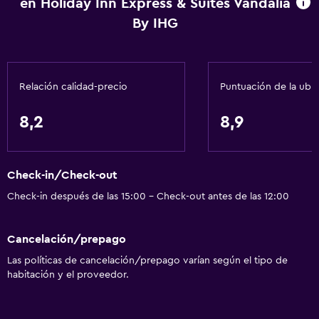
en Holiday Inn Express & Suites Vandalia
Papeleras
By IHG
Acondicionador
Accesibilidad y adecuación
Relación calidad-precio
Puntuación de la ubi
Unidad accesible para personas en silla de ruedas
Mascotas permitidas bajo consulta (pueden aplicar cargos
8,2
8,9
extra)
Accesibilidad
Check-in/Check-out
Ducha adaptada para silla de ruedas
Check-in después de las 15:00 - Check-out antes de las 12:00
Ascensor
Para no fumadores
Cancelación/prepago
Lavabo bajo
Las políticas de cancelación/prepago varían según el tipo de
Inodoro con barras de apoyo
habitación y el proveedor.
Plantas superiores accesibles por ascensor
Áreas designadas para fumadores