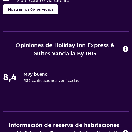
TV por cable o vía satélite
Mostrar los 66 servicios
Servicios básicos
Wifi gratis
Wifi disponible en todas las instalaciones
Opiniones de Holiday Inn Express &
Internet
Suites Vandalia By IHG
Ropa de cama
Toallas
Muy bueno
8,4
Artículos de aseo gratis
359 calificaciones verificadas
Champú
Alarma de humo
Calefacción
Gel de ducha
Información de reserva de habitaciones
Aire acondicionado