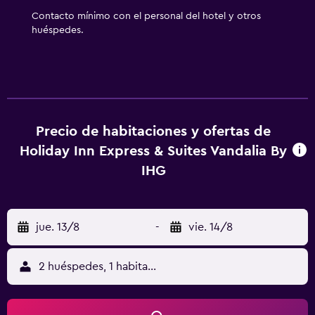
y gimnasio abierto las 24 horas. No se permite la entrada a
Contacto mínimo con el personal del hotel y otros
la piscina y al gimnasio de niños menores de 17 años sin la
huéspedes.
supervisión de un adulto. Se pueden practicar las
actividades de ocio y esparcimiento que se indican más
abajo en las instalaciones o cerca del alojamiento (es
posible que se aplique un recargo).
Precio de habitaciones y ofertas de
Holiday Inn Express & Suites Vandalia By
IHG
jue. 13/8
-
vie. 14/8
2 huéspedes, 1 habitación