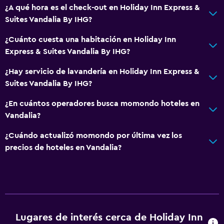
Sofá
¿A qué hora es el check-out en Holiday Inn Express &
Suites Vandalia By IHG?
Teléfono
Alfombrado
¿Cuánto cuesta una habitación en Holiday Inn
Express & Suites Vandalia By IHG?
Espacio de almacenamiento
¿Hay servicio de lavandería en Holiday Inn Express &
Baño
Suites Vandalia By IHG?
Ducha
¿En cuántos operadores busca momondo hoteles en
Inodoro con cisterna alta
Vandalia?
Secador de pelo
¿Cuándo actualizó momondo por última vez los
Aseo
precios de hoteles en Vandalia?
Baño privado
Sistema de entretenimiento
TV de pantalla plana
Lugares de interés cerca de Holiday Inn
Sala de estar/TV compartida