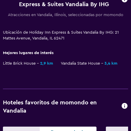
Express & Suites Vandalia By IHG
TV por cable o vía satélite
Atracciones en Vandalia, Illinois, seleccionadas por momondo
TV
Ubicación de Holiday Inn Express & Suites Vandalia By IHG: 21
Piscina y spa
Mattes Avenue, Vandalia, IL 62471
Spa
Mejores lugares de interés
Bañera de hidromasaje
Piscina (cubierta)
Little Brick House
2,9 km
Vandalia State House
3,4 km
Lavandería
Lavandería
Servicios de lavandería/tintorería
Hoteles favoritos de momondo en
Plancha y tabla de planchar
Vandalia
Comedor