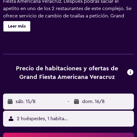
Fiesta Americana Veracruz. Después podrás saciar el
apetito en uno de los 2 restaurantes de este complejo. Se
ofrece servicio de cambio de toallas a petición. Grand
Fiesta Americana Veracruz ofrece 233 alojamientos con
Leer más
aire acondicionado, con acceso por pasillos exteriores y
minibar y caja fuerte (cabe un portátil). Las camas tienen
colchones con una capa de acolchado adicional y están
vestidas con edredón de plumas y ropa de cama de alta
calidad. Cabe destacar que este alojamiento permite a sus
clientes elegir el tipo de almohada. Se ofrece una Smart
Precio de habitaciones y ofertas de
TV de 65 pulgadas con canales por cable de suscripción.
Grand Fiesta Americana Veracruz
Los baños están equipados con artículos de higiene
personal de diseño y secador de pelo. Los huéspedes
pueden navegar por la web gracias a nuestro acceso a
sáb. 15/8
-
dom. 16/8
Internet wifi gratis (velocidad: 50 Mbps o más). Los
servicios para las personas de negocios incluyen
escritorio y teléfono. Las habitaciones también incluyen
2 huéspedes, 1 habitación
máquina de café espresso y botella de agua gratuita. Es
posible solicitar cambio de toallas y cambio de sábanas.