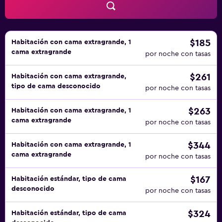
Se ofrece servicio de limpieza todos los días. En el
alojamiento hay 2 bañeras de hidromasaje además de
piscina cubierta y piscina al aire libre. Además de una
piscina infantil, los servicios de ocio y esparcimiento
$185
Habitación con cama extragrande, 1
cama extragrande
incluyen centro de bienestar. No se permite la entrada a la
por noche con tasas
piscina, al centro de bienestar, al gimnasio y al
$261
Habitación con cama extragrande,
hidromasaje de niños menores de 12 años sin la
tipo de cama desconocido
por noche con tasas
supervisión de un adulto. No se permite la entrada al
centro de bienestar, al gimnasio y al hidromasaje a
$263
Habitación con cama extragrande, 1
huéspedes menores de 18 años.
cama extragrande
por noche con tasas
$344
Habitación con cama extragrande, 1
cama extragrande
por noche con tasas
$167
Habitación estándar, tipo de cama
desconocido
por noche con tasas
$324
Habitación estándar, tipo de cama