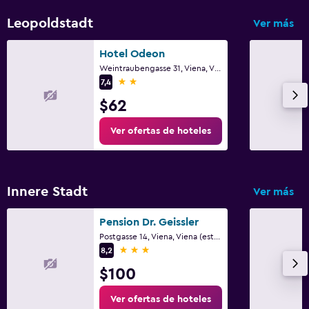
Leopoldstadt
Ver más
Hotel Odeon
Weintraubengasse 31, Viena, Viena (estado)
2 estrellas
7,4
$62
Ver ofertas de hoteles
Innere Stadt
Ver más
Pension Dr. Geissler
Postgasse 14, Viena, Viena (estado)
3 estrellas
8,2
$100
Ver ofertas de hoteles