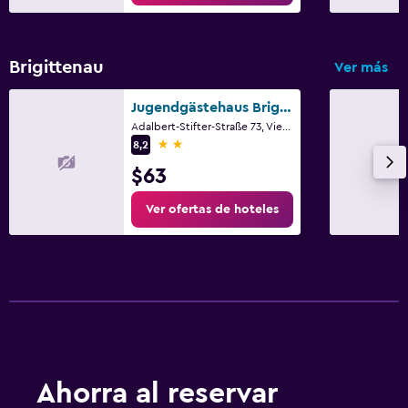
Brigittenau
Ver más
Jugendgästehaus Brigittenau & Brigittenau Youth Palace
Adalbert-Stifter-Straße 73, Viena, Viena (estado)
2 estrellas
8,2
$63
Ver ofertas de hoteles
Ahorra al reservar