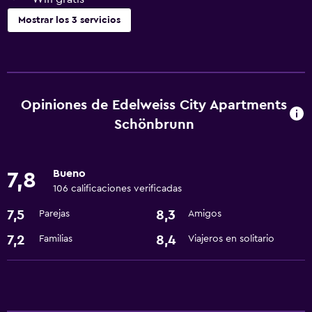
Mostrar los 3 servicios
Servicios y facilidades
Check-out exprés
Recepción 24 horas
Opiniones de Edelweiss City Apartments
Schönbrunn
Servicios básicos
Wifi gratis
Bueno
7,8
106 calificaciones verificadas
7,5
8,3
Parejas
Amigos
7,2
8,4
Familias
Viajeros en solitario