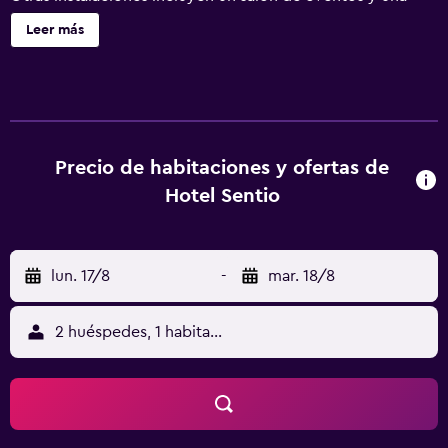
máquina expendedora. Hotel Sentio ofrece 30
Leer más
alojamientos con botella de agua gratuita y albornoces. Se
ofrece una televisión de pantalla plana con canales por
satélite. Los baños están equipados con ducha, artículos
de higiene personal gratuitos y secador de pelo. Este
hotel en Vöhringen ofrece acceso a Internet wifi gratis. Se
ofrece servicio de limpieza todos los días. Los servicios de
Precio de habitaciones y ofertas de
ocio y esparcimiento en este hotel incluyen gimnasio. Se
Hotel Sentio
pueden practicar las actividades de ocio y esparcimiento
que se indican más abajo en las instalaciones o cerca del
alojamiento (es posible que se aplique un recargo).
lun. 17/8
-
mar. 18/8
2 huéspedes, 1 habitación