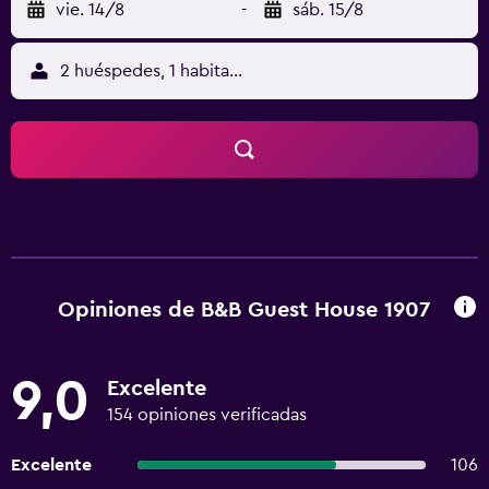
vie. 14/8
-
sáb. 15/8
2 huéspedes, 1 habitación
Opiniones de B&B Guest House 1907
9,0
Excelente
154 opiniones verificadas
Excelente
106