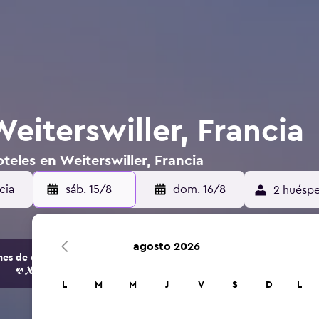
eiterswiller, Francia
teles en Weiterswiller, Francia
sáb. 15/8
-
dom. 16/8
2 huéspe
agosto 2026
s de opciones de hoteles y alojamientos.
L
M
M
J
V
S
D
L