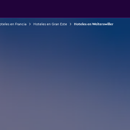
teles en Francia
Hoteles en Gran Este
Hoteles en Weiterswiller