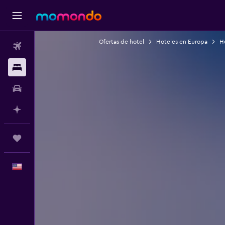
Ofertas de hotel
Hoteles en Europa
Ho
Vuelos
Alojamientos
Autos
Planifica con IA
Trips
Español