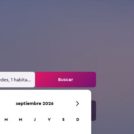
Buscar
des, 1 habitación
septiembre 2026
M
M
J
V
S
D