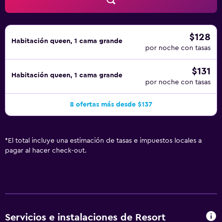
menores de 12 años sin la supervisión de un adulto. Se
pueden practicar las actividades de ocio y esparcimiento
que se indican más abajo en las instalaciones o cerca del
alojamiento (es posible que se aplique un recargo).
$128
Habitación queen, 1 cama grande
por noche con tasas
$131
Habitación queen, 1 cama grande
por noche con tasas
8 ofertas más desde $137
*
El total incluye una estimación de tasas e impuestos locales a
pagar al hacer check-out.
Servicios e instalaciones de Resort