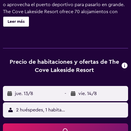
o aprovecha el puerto deportivo para pasarlo en grande.
The Cove Lakeside Resort ofrece 70 alojamientos con
cafetera y tetera y albornoces. Todos los alojamientos
Leer más
tienen mobiliario diferente. Las camas están vestidas con
ropa de cama de alta calidad. Los huéspedes pueden
navegar por la web gracias a nuestro acceso a Internet
wifi gratis (velocidad: 50 Mbps o más). Los baños están
equipados con ducha y bañera combinadas, artículos de
higiene personal gratuitos y secador de pelo. Los
Precio de habitaciones y ofertas de The
servicios para las personas de negocios incluyen teléfono
Cove Lakeside Resort
con llamadas locales gratuitas (pueden existir
restricciones). Este complejo turístico dispone de una
playa privada, una pista de tenis al aire libre y puerto
jue. 13/8
-
vie. 14/8
deportivo. En el alojamiento hay 2 bañeras de
hidromasaje. Además de una piscina de temporada, los
servicios de ocio y esparcimiento incluyen un tobogán
2 huéspedes, 1 habitación
acuático, gimnasio y piscina infantil. No se permite la
entrada a la piscina, al gimnasio y al hidromasaje de niños