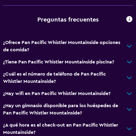
A pie de pista
Senderismo
Preguntas frecuentes
Paseo en trineo
Compras
¿Ofrece Pan Pacific Whistler Mountainside opciones
Snowboard
de comida?
Paseo en moto de nieve
¿Tiene Pan Pacific Whistler Mountainside piscina?
¿Cuál es el número de teléfono de Pan Pacific
General
Whistler Mountainside?
Habitaciones familiares
¿Hay wifi en Pan Pacific Whistler Mountainside?
Casilleros
Vista a la montaña
¿Hay un gimnasio disponible para los huéspedes de
Pan Pacific Whistler Mountainside?
Vista a la piscina
Bodega de esquí
¿A qué hora es el check-out en Pan Pacific Whistler
Mountainside?
Espacio de almacenamiento