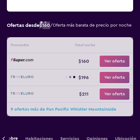
Ofertas desde
$160
/
Oferta más barata de precio por noche
Proveedor
Total noche
$160
Ver oferta
$196
Ver oferta
$211
Ver oferta
9 ofertas más de Pan Pacific Whistler Mountainside
Sobre
Habitaciones
Servicios
Opiniones
Ubicación