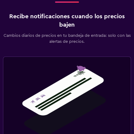
Detector de monóxido de carbono
Recibe notificaciones cuando los precios
Caja fuerte
bajen
Estacionamiento y transporte
Cambios diarios de precios en tu bandeja de entrada: solo con las
alertas de precios.
Estacionamiento
Estacionamiento privado
Servicio de traslado (gratis)
Carga de vehículos eléctricos
Valet parking
Sistema de entretenimiento
TV de pantalla plana
TV por cable o vía satélite
Servicio de streaming