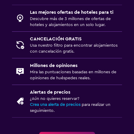
Servicio de habitaciones
Las mejores ofertas de hoteles para ti
Renta de equipo de esquí (en las instalaciones)
Descubre más de 3 millones de ofertas de
hoteles y alojamientos en un solo lugar.
Venta de pases de esquí
Acceso con tarjeta
CANCELACIÓN GRATIS
Usa nuestro filtro para encontrar alojamientos
Check-out exprés
con cancelación gratis.
Recepción 24 horas
Millones de opiniones
Caja fuerte
Mira las puntuaciones basadas en millones de
opiniones de huéspedes reales.
Baño
Alertas de precios
Secador de pelo
¿Aún no quieres reservar?
Albornoz
Crea una alerta de precios
para realizar un
seguimiento.
Baño privado
Inodoro adaptado
Ducha