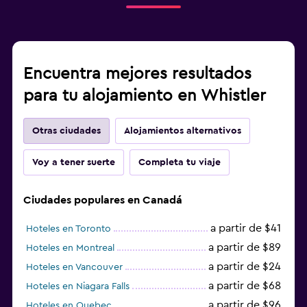
Habitación
Enchufe cerca de la cama
Despertador
Encuentra mejores resultados
Sofá cama
para tu alojamiento en Whistler
Gimnasio
Otras ciudades
Alojamientos alternativos
Gimnasio
Voy a tener suerte
Completa tu viaje
Gimnasio
Ciudades populares en Canadá
Zona de trabajo
Fax/fotocopiadora
a partir de $41
Hoteles en Toronto
a partir de $89
Hoteles en Montreal
Ideal para familias
a partir de $24
Hoteles en Vancouver
Cuna/cama nido disponibles
a partir de $68
Hoteles en Niagara Falls
a partir de $96
Hoteles en Quebec