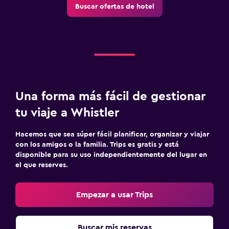
Buscar ofertas de hotel
Gorro de baño
Baño adicional
Baño pequeño adicional
Tina de baño
Comedor
Una forma más fácil de gestionar
Servicio de entrega de comida
tu viaje a Whistler
Restaurante
Hacemos que sea súper fácil planificar, organizar y viajar
Bar/lounge
con los amigos o la familia. Trips es gratis y está
La comida se puede entregar en el alojamiento
disponible para su uso independientemente del lugar en
el que reserves.
Desayuno en la habitación
Máquina expendedora (bebidas)
Empezar a usar Trips
Máquina expendedora (botanas)
Mesa de comedor
Buscar mis reservas