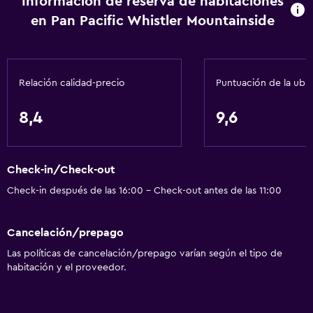
Información de reserva de habitaciones
Tetera
en Pan Pacific Whistler Mountainside
Tostadora
Nevera
Cafetera
Relación calidad-precio
Puntuación de la ubi
Comedor
8,4
9,6
Actividades
Bicicletas
Check-in/Check-out
Pesca
Check-in después de las 16:00 - Check-out antes de las 11:00
Golf
Canotaje
Cancelación/prepago
Ciclismo
Las políticas de cancelación/prepago varían según el tipo de
Esquí
habitación y el proveedor.
Paseos a caballo
Windsurf