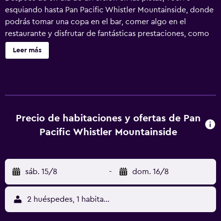
esquiando hasta Pan Pacific Whistler Mountainside, donde
podrás tomar una copa en el bar, comer algo en el
restaurante y disfrutar de fantásticas prestaciones, como
la piscina al aire libre y el baño turco. Pan Pacific Whistler
Leer más
Mountainside ofrece 121 alojamientos con aire
acondicionado, chimenea y caja fuerte. Las habitaciones
disponen de balcón. Estos alojamientos ofrecen una zona
de estar separada. Las camas están vestidas con ropa de
cama de alta calidad. Se ofrece una televisión LCD con
canales por cable y películas de pago. En este hotel de 4
Precio de habitaciones y ofertas de Pan
estrellas, los alojamientos incluyen cocina con frigorífico,
Pacific Whistler Mountainside
placa de cocina, microondas y utensilios de cocina. Los
baños están equipados con ducha y bañera combinadas
con bañera profunda, albornoces, artículos de higiene
sáb. 15/8
-
dom. 16/8
personal gratuitos y secador de pelo. Los huéspedes
pueden navegar por la web gracias a nuestro acceso a
Internet gratis (por cable y wifi). Los servicios para las
2 huéspedes, 1 habitación
personas de negocios incluyen teléfono con llamadas