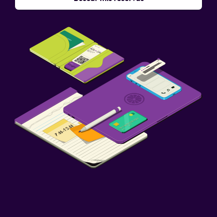
Piscina y spa
Piscina climatizada
Spa
Bañera de hidromasaje
Piscina al aire libre
Piscina con vista
Vapor
Piscina de agua salada
Salud y seguridad
Limpieza diaria
Cámaras CCTV en zonas comunes
Seguridad las 24 horas
Botiquín de primeros auxilios