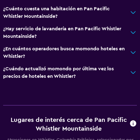
Chimenea
¿Cuánto cuesta una habitación en Pan Pacific
Whistler Mountainside?
Zona de estar
Sofá
¿Hay servicio de lavandería en Pan Pacific Whistler
Mountainside?
Habitaciones insonorizadas
Insonorización
¿En cuántos operadores busca momondo hoteles en
Whistler?
Alfombrado
Vista a la ciudad
¿Cuándo actualizó momondo por última vez los
precios de hoteles en Whistler?
Servicios básicos
Wifi disponible en todas las instalaciones
Internet
Extinguidor
Lugares de interés cerca de Pan Pacific
Artículos de aseo gratis
Whistler Mountainside
Alarma de humo
Atracciones en Whistler, Colombia Británica, seleccionadas por