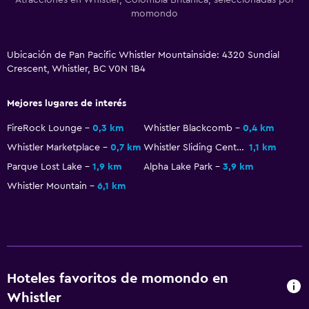
Calefacción
momondo
Aire acondicionado
Wifi gratis
Ubicación de Pan Pacific Whistler Mountainside: 4320 Sundial
Crescent, Whistler, BC V0N 1B4
Toallas
Champú
Mejores lugares de interés
Gel de ducha
FireRock Lounge
0,3 km
Whistler Blackcomb
0,4 km
Papeleras
Whistler Marketplace
0,7 km
Whistler Sliding Centre
1,1 km
Acondicionador
Parque Lost Lake
1,9 km
Alpha Lake Park
3,9 km
Whistler Mountain
6,1 km
Accesibilidad y adecuación
Hipoalergénico
Para no fumadores
Fregadero bajo
Hoteles favoritos de momondo en
Almohada sin plumas
Whistler