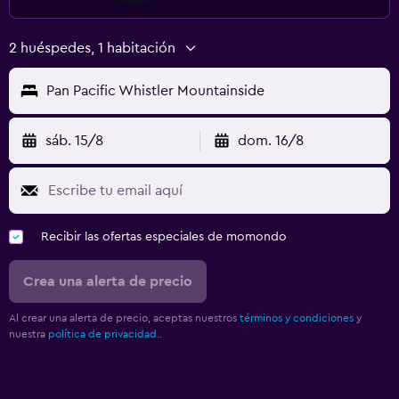
Radio
TV
2 huéspedes, 1 habitación
Pan Pacific Whistler Mountainside
Aire libre
Muebles de exterior
sáb. 15/8
dom. 16/8
Terraza/patio
Sillas de playa
Terraza
Recibir las ofertas especiales de momondo
Lavandería
Crea una alerta de precio
Lavandería
Servicio de planchado
Al crear una alerta de precio, aceptas nuestros
términos y condiciones
y
nuestra
política de privacidad.
.
Servicios de lavandería/tintorería
Plancha y tabla de planchar