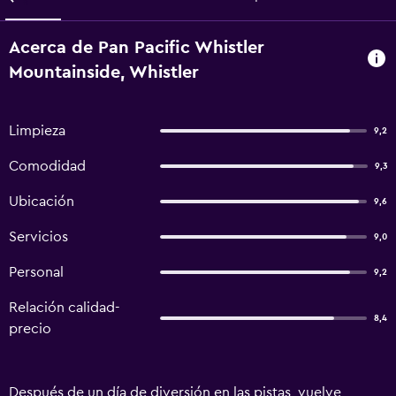
Acerca de Pan Pacific Whistler
Mountainside, Whistler
Limpieza
9,2
Comodidad
9,3
Ubicación
9,6
Servicios
9,0
Personal
9,2
Relación calidad-
8,4
precio
Después de un día de diversión en las pistas, vuelve