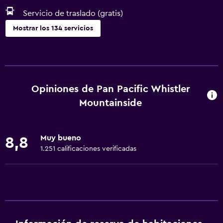
Servicio de traslado (gratis)
Mostrar los 134 servicios
Cocina
Copas
Tetera eléctrica
Opiniones de Pan Pacific Whistler
Utensilios de cocina
Mountainside
Cocina
Cocineta
Muy bueno
8,8
Lavavajillas
1.251 calificaciones verificadas
Horno
Microondas
Cocina
Tetera/cafetera