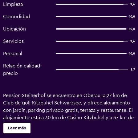
Limpieza
9,4
Comodidad
10,0
Ubicación
10,0
Servicios
9,4
Personal
10,0
Relación calidad-
8,7
precio
Pension Steinerhof se encuentra en Oberau, a 27 km de
Club de golf Kitzbuhel Schwarzsee, y ofrece alojamiento
con jardín, parking privado gratis, terraza y restaurante. El
alojamiento está a 30 km de Casino Kitzbuhel y a 37 km de
Hahnenkamm, y dispone de guardaesquíes, además de
Leer más
bar. Este alojamiento libre de humo está a 7 min a pie de