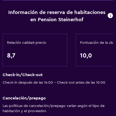
Comedor
Información de reserva de habitaciones
Cocineta
en Pension Steinerhof
Servicios básicos
Wifi gratis
Relación calidad-precio
Puntuación de la ubi
Internet
Ropa de cama
8,7
10,0
Toallas
Extinguidor
Check-in/Check-out
Alarma de humo
Check-in después de las 14:00 - Check-out antes de las 10:00
Calefacción
Papeleras
Cancelación/prepago
Las políticas de cancelación/prepago varían según el tipo de
Baño
habitación y el proveedor.