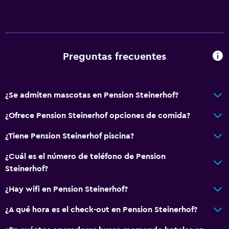
Baño compartido
Ducha
Tina de baño
Aseo
Preguntas frecuentes
Papel higiénico
Baño privado
¿Se admiten mascotas en Pension Steinerhof?
General
¿Ofrece Pension Steinerhof opciones de comida?
Habitaciones familiares
¿Tiene Pension Steinerhof piscina?
Zona de estar
¿Cuál es el número de teléfono de Pension
Vista al jardín
Steinerhof?
Sofá
¿Hay wifi en Pension Steinerhof?
Vista a la montaña
Bodega de esquí
¿A qué hora es el check-out en Pension Steinerhof?