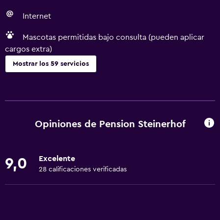
Internet
Mascotas permitidas bajo consulta (pueden aplicar
cargos extra)
Mostrar los 59 servicios
Cocina
Tetera eléctrica
Lavavajillas
Opiniones de Pension Steinerhof
Horno
Utensilios de cocina
Excelente
9,0
Cocina
28 calificaciones verificadas
Tostadora
Nevera
Cafetera