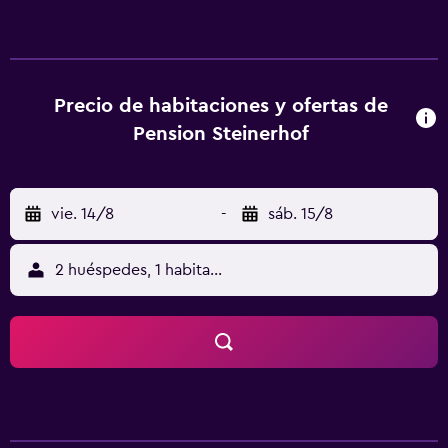
Family Park Drachental Wildschönau. En el hostal o
pensión, cada habitación tiene armario, ropa de cama y un
balcón con vistas a la montaña. Algunas habitaciones
también están equipadas con zona de cocina con nevera,
lavavajillas y horno. Pension Steinerhof ofrece zona de
Precio de habitaciones y ofertas de
juegos infantil. Se puede jugar al ping-pong en el
Pension Steinerhof
alojamiento, y la zona es ideal para practicar esquí y
ciclismo. Fortaleza de Kufstein está a 24 km del
alojamiento, y Club de golf Kitzbuhel Kaps está a 31 km. El
vie. 14/8
-
sáb. 15/8
aeropuerto (Aeropuerto de Innsbruck) está a 74 km.
2 huéspedes, 1 habitación