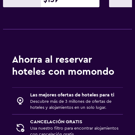
Mascotas permitidas bajo consulta (pueden aplicar cargos
extra)
Para no fumadores
Áreas designadas para fumadores
Entrada privada
Aire libre
Ahorra al reservar
Terraza/patio
hoteles con momondo
Terraza
Muebles de exterior
Jardín
Las mejores ofertas de hoteles para ti
Descubre más de 3 millones de ofertas de
hoteles y alojamientos en un solo lugar.
Comedor
Almuerzos para llevar
CANCELACIÓN GRATIS
Menús para dietas especiales (bajo petición)
Usa nuestro filtro para encontrar alojamientos
con cancelación gratis.