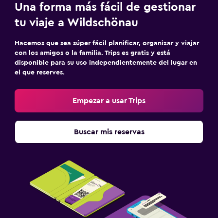
Zona de trabajo
Una forma más fácil de gestionar
Escritorio
tu viaje a Wildschönau
Hacemos que sea súper fácil planificar, organizar y viajar
Servicios y facilidades
con los amigos o la familia. Trips es gratis y está
Mostrador de información turística
disponible para su uso independientemente del lugar en
el que reserves.
Empezar a usar Trips
Buscar mis reservas