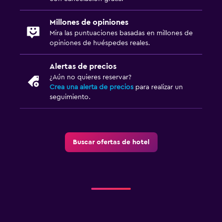
Restaurante
Bar/lounge
Millones de opiniones
Mira las puntuaciones basadas en millones de
opiniones de huéspedes reales.
Estacionamiento y transporte
Estacionamiento gratuito
Alertas de precios
¿Aún no quieres reservar?
Estacionamiento privado
Crea una alerta de precios
para realizar un
seguimiento.
Habitación
Sofá cama
Armario o clóset
Buscar ofertas de hotel
Ideal para familias
Cuna/cama nido disponibles
Parque infantil