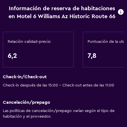
Aseo
Información de reserva de habitaciones
en Motel 6 Williams Az Historic Route 66
Ducha
Baño privado
Accesibilidad y adecuación
Relación calidad-precio
Puntuación de la ubi
Habitaciones para no fumadores disponibles
6,2
7,8
Mascotas permitidas bajo consulta (pueden aplicar cargos
extra)
Accesibilidad
Check-in/Check-out
Estacionamiento accesible
Check-in después de las 15:00 - Check-out antes de las 11:00
Cocina
Cancelación/prepago
Nevera
Las políticas de cancelación/prepago varían según el tipo de
habitación y el proveedor.
Microondas