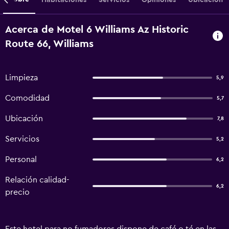
Acerca de Motel 6 Williams Az Historic
Route 66, Williams
Limpieza
5,9
Comodidad
5,7
Ubicación
7,8
Servicios
5,2
Personal
6,2
Relación calidad-
6,2
precio