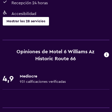
Recepción 24 horas
Accesibilidad
Mostrar los 28 servicios
Servicios básicos
Internet
Wifi
Opiniones de Motel 6 Williams Az
Ropa de cama
Historic Route 66
Toallas
Aire acondicionado
Mediocre
4,9
Calefacción
931 calificaciones verificadas
Baño
Tina de baño
Secador de pelo