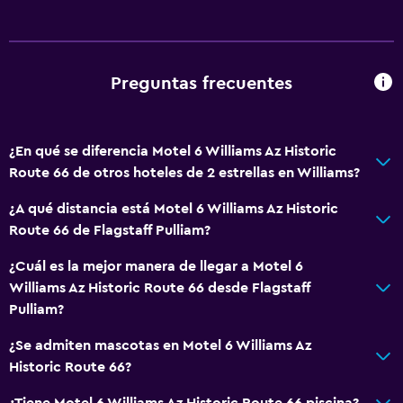
Cocineta
Sistema de entretenimiento
TV por cable o vía satélite
Preguntas frecuentes
TV
¿En qué se diferencia Motel 6 Williams Az Historic
Comedor
Route 66 de otros hoteles de 2 estrellas en Williams?
Máquina expendedora (botanas)
¿A qué distancia está Motel 6 Williams Az Historic
Bar de tapas
Route 66 de Flagstaff Pulliam?
¿Cuál es la mejor manera de llegar a Motel 6
Servicios y facilidades
Williams Az Historic Route 66 desde Flagstaff
Check-out exprés
Pulliam?
Recepción 24 horas
¿Se admiten mascotas en Motel 6 Williams Az
Historic Route 66?
Estacionamiento y transporte
¿Tiene Motel 6 Williams Az Historic Route 66 piscina?