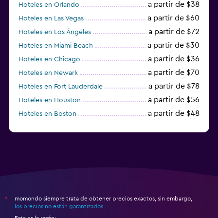
a partir de $38
Hoteles en Orlando
a partir de $60
Hoteles en Las Vegas
a partir de $72
Hoteles en Los Ángeles
a partir de $30
Hoteles en Miami Beach
a partir de $36
Hoteles en Chicago
a partir de $70
Hoteles en Newark
a partir de $78
Hoteles en Fort Lauderdale
a partir de $56
Hoteles en Houston
a partir de $48
Hoteles en Boston
a partir de $71
Hoteles en Tampa
momondo siempre trata de obtener precios exactos, sin embargo,
*
los precios no están garantizados
.
Esta es la razón: