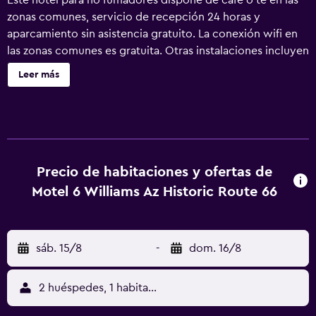
Este hotel para no fumadores dispone de café o té en las
zonas comunes, servicio de recepción 24 horas y
aparcamiento sin asistencia gratuito. La conexión wifi en
las zonas comunes es gratuita. Otras instalaciones incluyen
una máquina expendedora. Motel 6 Williams, AZ – Historic
Leer más
Route 66 ofrece 24 alojamientos, con acceso por pasillos
exteriores y aire acondicionado. Todos los alojamientos
tienen mobiliario diferente. Se ofrece televisión por cable.
Los huéspedes pueden utilizar los siguientes servicios
disponibles en las habitaciones: frigorífico y microondas.
Los baños están equipados con ducha y bañera
Precio de habitaciones y ofertas de
combinadas. Los huéspedes pueden navegar por la web
Motel 6 Williams Az Historic Route 66
gracias a nuestro acceso a Internet wifi gratis (velocidad:
500 Mbps o más (para 6 personas o más, 10 dispositivos o
más)). Los servicios para las personas de negocios
sáb. 15/8
-
dom. 16/8
incluyen escritorio y teléfono; se ofrecen llamadas locales
gratuitas (pueden existir restricciones). Se ofrece servicio
de limpieza todos los días. Se pueden practicar las
2 huéspedes, 1 habitación
actividades de ocio y esparcimiento que se indican más