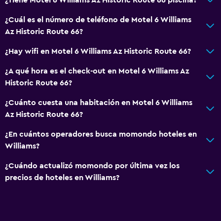
Estacionamiento gratuito
¿Cuál es el número de teléfono de Motel 6 Williams
Zona de trabajo
Az Historic Route 66?
Escritorio
¿Hay wifi en Motel 6 Williams Az Historic Route 66?
¿A qué hora es el check-out en Motel 6 Williams Az
General
Historic Route 66?
Teléfono
¿Cuánto cuesta una habitación en Motel 6 Williams
Az Historic Route 66?
Salud y seguridad
Limpieza diaria
¿En cuántos operadores busca momondo hoteles en
Williams?
¿Cuándo actualizó momondo por última vez los
precios de hoteles en Williams?