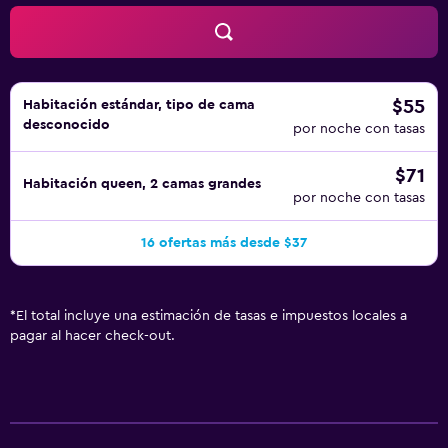
abajo en las instalaciones o cerca del alojamiento (es
posible que se aplique un recargo).
$55
Habitación estándar, tipo de cama
desconocido
por noche con tasas
$71
Habitación queen, 2 camas grandes
por noche con tasas
16 ofertas más desde $37
*
El total incluye una estimación de tasas e impuestos locales a
pagar al hacer check-out.