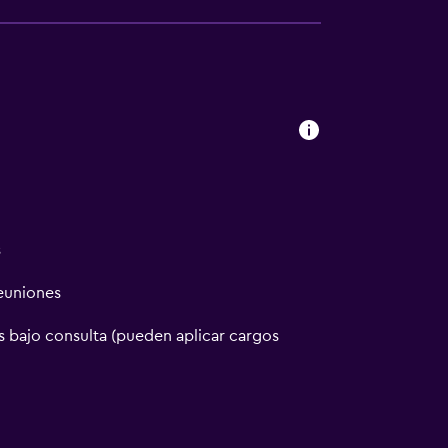
eck-Out El Checkout se realiza a las 11:00
o sin cargos ni restricciones Instrucciones
imiento se limpia con desinfectante Se
social en el establecimiento El
es disponibles de alimentos envueltos por
tablecimiento deja pasar un tiempo entre
eguridad para los huéspedes Administrador
s
reuniones
 bajo consulta (pueden aplicar cargos