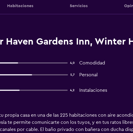
Habitaciones
Servicios
Opin
r Haven Gardens Inn, Winter 
Comodidad
4,0
Personal
5,7
Instalaciones
4,2
u propia casa en una de las 225 habitaciones con aire acondi
esía te permite comunicarte con los tuyos, y en tus ratos libre
 canales por cable. El baño privado con bañera con ducha dis