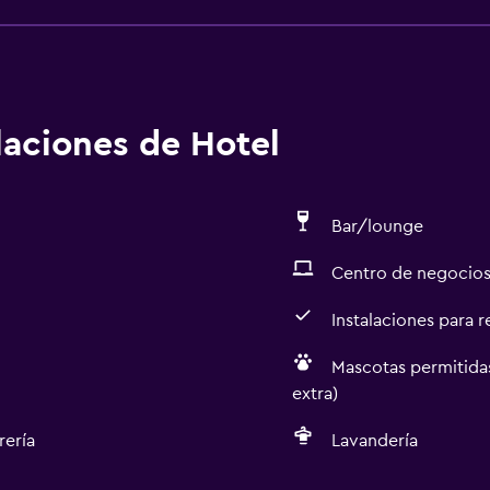
cepción recibirá a los huéspedes al momento de su llegada. Ch
e aceptan animales de servicio Se aceptan animales de servici
ra disponibles Sin cunas disponibles Sin ascensor El establec
 a los huéspedes Se implementan medidas de distanciamiento 
implementando medidas para reforzar la limpieza Hay opcion
alaciones de Hotel
 de alimentos envueltos por separado para el desayuno El es
stablecimiento asegura que está implementando medidas de s
Bar/lounge
Centro de negocio
Instalaciones para 
Mascotas permitidas
extra)
rería
Lavandería