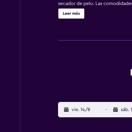
secador de pelo. Las comodidades i
Con una terraza y un jardín donde 
Leer más
también ofrece servicio de organiz
Al reservar tu estadía en Winter 
Family Fun Center. Hospédate en e
comercial). Para Comer El desayuno
semana es de 07:00 a 10:00. Renova
Marzo de 2022 (fechas sujetas a ca
en el establecimiento: Depósito: 
Cargos Opcionales Los siguientes c
el check-out. Se cobra un cargo no
posible que los impuestos no estén
22:00 La Edad minima de Checkin 1
persona adicional, según la políti
autoridades gubernamentales, y una
Las solicitudes especiales no se p
vie. 14/8
-
sáb. 
adicionales. Esta propiedad acepta
humo. Las normas culturales y las 
políticas que aquí se muestran. Se