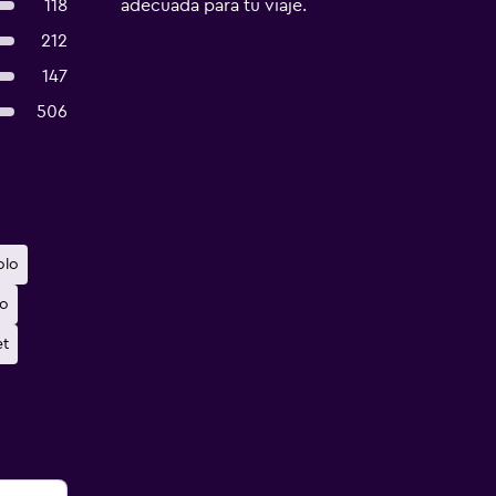
118
adecuada para tu viaje.
212
147
506
olo
io
et