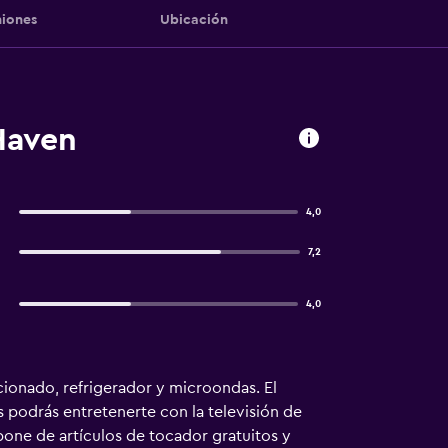
iones
Ubicación
Haven
4,0
7,2
4,0
cionado, refrigerador y microondas. El
s podrás entretenerte con la televisión de
pone de artículos de tocador gratuitos y