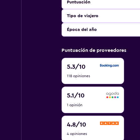
Puntuación
Tipo de viajero
Época del año
Puntuación de proveedores
5.3
5.3
/10
de
118 opiniones
10
5.1
5.1
/10
de
1 opinión
10
4.8
4.8
/10
de
4 opiniones
10