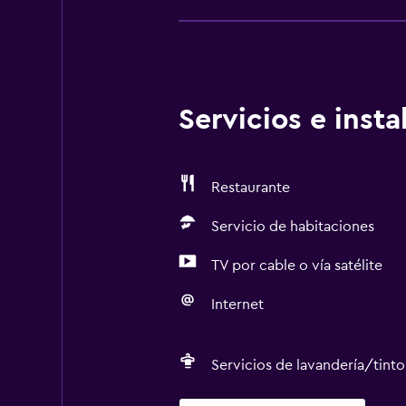
establecimiento. El personal de re
Mascotas No se aceptan mascotas S
Generales Sin camas plegables/ext
proporciona gel para manos gratis
establecimiento asegura que está 
Servicios e inst
separado Hay opciones disponibles
cada nueva estadía 24 horas El e
o anfitrión profesional
Restaurante
Servicio de habitaciones
TV por cable o vía satélite
Internet
Servicios de lavandería/tinto