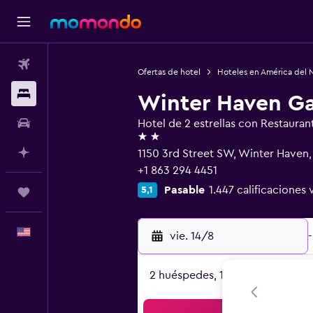
Vuelos
Ofertas de hotel
Hoteles en América del 
Alojamientos
Winter Haven Ga
Autos
Hotel de 2 estrellas con Restauran
2 estrellas
Planifica con IA
1150 3rd Street SW, Winter Haven,
+1 863 294 4451
Pasable
1.447 calificaciones 
5,1
Trips
Español
vie. 14/8
-
2 huéspedes, 1 habitación