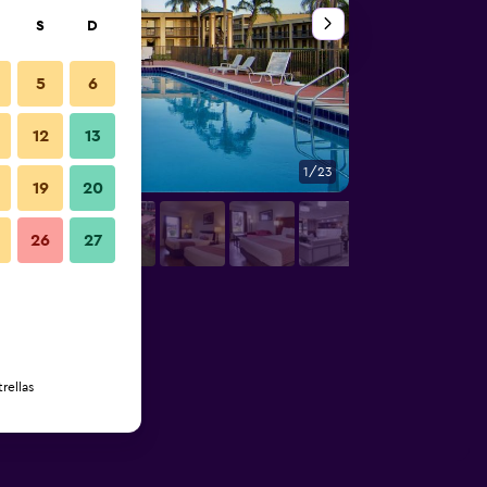
S
D
5
6
12
13
1/23
Habitación
19
20
26
27
rellas