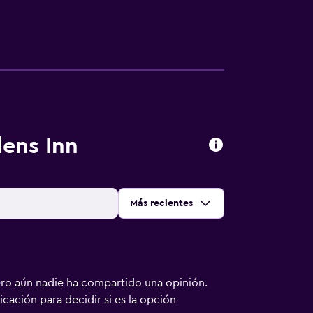
ens Inn
Ordenar por
:
Más recientes
ero aún nadie ha compartido una opinión.
bicación para decidir si es la opción