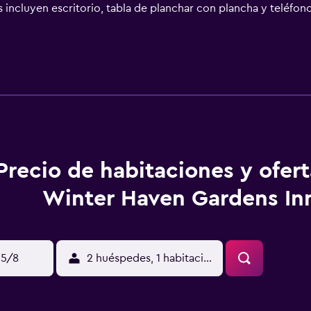
ncluyen escritorio, tabla de planchar con plancha y teléfono 
descansar y comodidades, como acceso a internet por wifi grat
ación de bodas, una televisión en las áreas comunes y un área
Haven Gardens Inn, en Winter Haven, te encontrarás a 10 minu
ste hotel y estarás a 22,9 km de Bok Tower Gardens, así como
 completo gratuito se sirve entre semana de 07:00 a 09:30, m
ciones Las siguientes instalaciones o servicios permanecerán s
mbios): Restaurante Sala de fitness Cargos Obligatorios Se te 
USD 50 por unidad, por noche Incluimos todos los cargos que
argos y depósitos se pagan directamente en el establecimiento
Precio de habitaciones y ofer
 fijo por check-in anticipado, sujeto a disponibilidad La list
 incluidos. Importes sujetos a cambios. Check-In El Checkin e
Winter Haven Gardens In
8 Este establecimiento es administrado por un anfitrión prof
ca del establecimiento. Es posible que se solicite un documen
 tarjeta de crédito, débito o depósito en efectivo en el chec
ueden garantizar. Están sujetas a disponibilidad al momento d
15/8
2 huéspedes, 1 habitación
 tarjetas de crédito y efectivo. Las medidas de seguridad de
políticas para huéspedes pueden variar en función del país y el
 proporcionan hasta dos toallas por habitación. No es posible