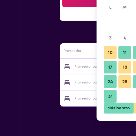
Bus
L
M
3
4
Proveedor
10
11
Proveedor para Winter Haven Garden
17
18
24
25
Proveedor para Winter Haven Garden
31
Proveedor para Winter Haven Garden
Más barato