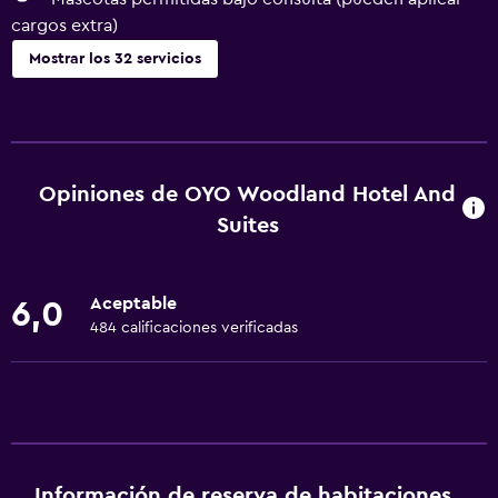
cargos extra)
Mostrar los 32 servicios
Servicios básicos
Wifi gratis
Wifi disponible en todas las instalaciones
Opiniones de OYO Woodland Hotel And
Internet
Suites
Extinguidor
Aire acondicionado
Aceptable
6,0
Artículos de aseo gratis
484 calificaciones verificadas
Alarma de humo
Comedor
Tetera/cafetera
Nevera
Información de reserva de habitaciones