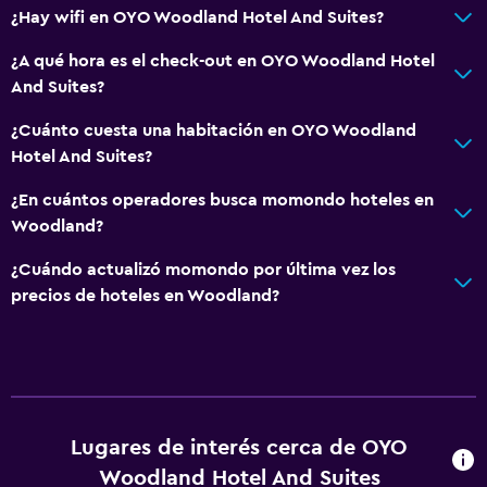
Lavandería
¿Hay wifi en OYO Woodland Hotel And Suites?
Plancha y tabla de planchar
¿A qué hora es el check-out en OYO Woodland Hotel
And Suites?
Servicios y facilidades
¿Cuánto cuesta una habitación en OYO Woodland
Servicio de despertador
Hotel And Suites?
Recepción 24 horas
¿En cuántos operadores busca momondo hoteles en
Woodland?
Habitación
Despertador
¿Cuándo actualizó momondo por última vez los
precios de hoteles en Woodland?
Zona de trabajo
Escritorio
General
Lugares de interés cerca de OYO
Teléfono
Woodland Hotel And Suites