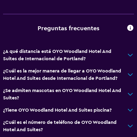
Baño
Secador de pelo
Aseo
Preguntas frecuentes
Baño privado
¿A qué distancia está OYO Woodland Hotel And
Estacionamiento y transporte
Suites de Internacional de Portland?
Estacionamiento gratuito
¿Cuál es la mejor manera de llegar a OYO Woodland
Estacionamiento privado
Hotel And Suites desde Internacional de Portland?
¿Se admiten mascotas en OYO Woodland Hotel And
Sistema de entretenimiento
Suites?
TV por cable o vía satélite
¿Tiene OYO Woodland Hotel And Suites piscina?
TV
¿Cuál es el número de teléfono de OYO Woodland
Lavandería
Hotel And Suites?