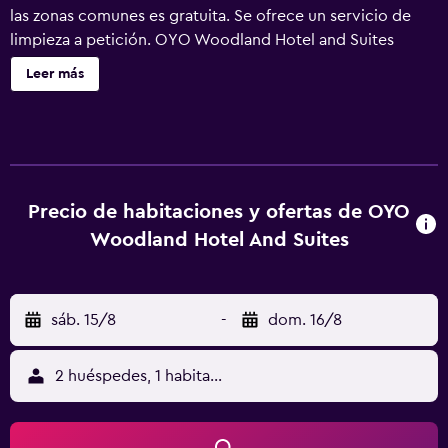
las zonas comunes es gratuita. Se ofrece un servicio de
limpieza a petición. OYO Woodland Hotel and Suites
ofrece 61 alojamientos con aire acondicionado, cafetera y
Leer más
tetera y secador de pelo. Se ofrece televisión por cable.
Los baños están equipados con bañera o ducha y artículos
de higiene personal gratuitos. Este hotel en Woodland
ofrece acceso a Internet wifi gratis. Los servicios para las
personas de negocios incluyen escritorio y teléfono. Es
posible solicitar tabla de planchar con plancha, cambio de
Precio de habitaciones y ofertas de OYO
toallas y cambio de sábanas. Se ofrece servicio de
Woodland Hotel And Suites
limpieza todos los días.
sáb. 15/8
-
dom. 16/8
2 huéspedes, 1 habitación