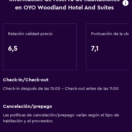
en OYO Woodland Hotel And Suites
Cafetera
Microondas
Salud y seguridad
Relación calidad-precio
Puntuación de la ubi
Cámaras CCTV en el exterior
6,5
7,1
Limpieza diaria
Botiquín de primeros auxilios
Cámaras CCTV en zonas comunes
Check-in/Check-out
Accesibilidad y adecuación
Check-in después de las 15:00 - Check-out antes de las 11:00
Habitaciones para no fumadores disponibles
Cancelación/prepago
Mascotas permitidas bajo consulta (pueden aplicar cargos
extra)
Las políticas de cancelación/prepago varían según el tipo de
habitación y el proveedor.
Áreas designadas para fumadores