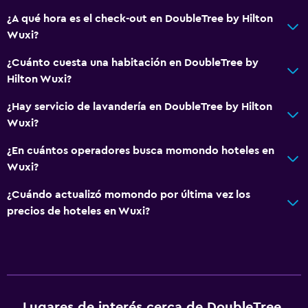
¿A qué hora es el check-out en DoubleTree by Hilton
General
Wuxi?
Espacio de almacenamiento
¿Cuánto cuesta una habitación en DoubleTree by
Hilton Wuxi?
Salud y seguridad
¿Hay servicio de lavandería en DoubleTree by Hilton
Caja fuerte
Wuxi?
¿En cuántos operadores busca momondo hoteles en
Gimnasio
Wuxi?
Tenis
¿Cuándo actualizó momondo por última vez los
precios de hoteles en Wuxi?
Lugares de interés cerca de DoubleTree