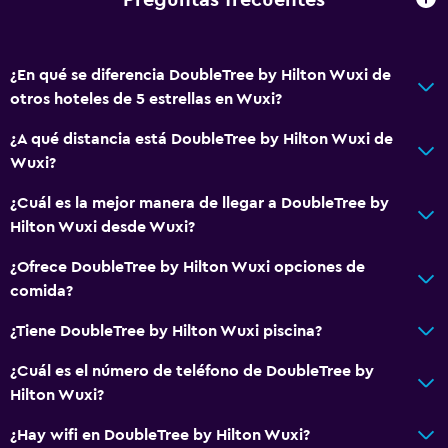
Preguntas frecuentes
Actividades
¿En qué se diferencia DoubleTree by Hilton Wuxi de
Salón de belleza
otros hoteles de 5 estrellas en Wuxi?
Tienda de regalos
¿A qué distancia está DoubleTree by Hilton Wuxi de
Wuxi?
Ideal para familias
Cuidado de niños o guardería
¿Cuál es la mejor manera de llegar a DoubleTree by
Hilton Wuxi desde Wuxi?
Parque infantil
¿Ofrece DoubleTree by Hilton Wuxi opciones de
Spa
comida?
Sauna
¿Tiene DoubleTree by Hilton Wuxi piscina?
Spa
¿Cuál es el número de teléfono de DoubleTree by
Hilton Wuxi?
Baño
¿Hay wifi en DoubleTree by Hilton Wuxi?
Secador de pelo