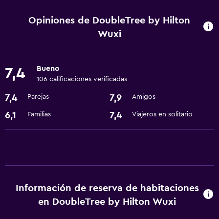
Centro de negocios
Opiniones de DoubleTree by Hilton
Check-out exprés
Wuxi
Cambio de divisas
Instalaciones para reuniones
Bueno
7,4
Servicio de habitaciones
106 calificaciones verificadas
Recepción 24 horas
7,4
7,9
Parejas
Amigos
6,1
7,4
Familias
Viajeros en solitario
Comedor
Restaurante
Minibar
Nevera
Cafetería
Información de reserva de habitaciones
en DoubleTree by Hilton Wuxi
Servicios básicos