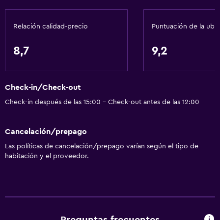
Internet
Wifi
Relación calidad-precio
Puntuación de la ubi
Aire acondicionado
8,7
9,2
Estacionamiento y transporte
Estacionamiento
Check-in/Check-out
Traslado aeropuerto
Check-in después de las 15:00 - Check-out antes de las 12:00
Accesibilidad y adecuación
Cancelación/prepago
Ascensor
Las políticas de cancelación/prepago varían según el tipo de
Áreas designadas para fumadores
habitación y el proveedor.
Lavandería
Lavandería
Servicios de lavandería/tintorería