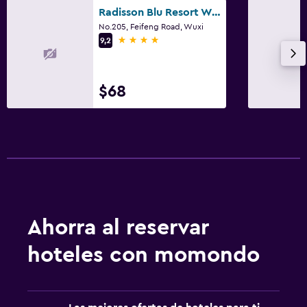
Radisson Blu Resort Wetland Park Wuxi
No.205, Feifeng Road, Wuxi
4 estrellas
9,2
$68
Ahorra al reservar
hoteles con momondo