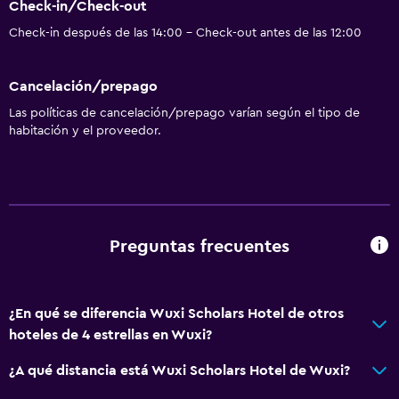
Check-in/Check-out
Minibar
Check-in después de las 14:00 - Check-out antes de las 12:00
Nevera
Cancelación/prepago
Baño
Las políticas de cancelación/prepago varían según el tipo de
Secador de pelo
habitación y el proveedor.
Lavandería
Lavandería
Preguntas frecuentes
Actividades
Bicicletas
¿En qué se diferencia Wuxi Scholars Hotel de otros
hoteles de 4 estrellas en Wuxi?
General
Espacio de almacenamiento
¿A qué distancia está Wuxi Scholars Hotel de Wuxi?