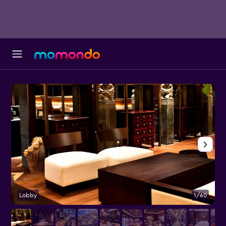
Lobby
1/60