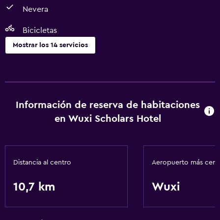
Nevera
Bicicletas
Mostrar los 14 servicios
Servicios y facilidades
Servicio de habitaciones
Check-out exprés
Información de reserva de habitaciones
Cambio de divisas
en Wuxi Scholars Hotel
Recepción 24 horas
Accesibilidad y adecuación
Distancia al centro
Aeropuerto más cer
Habitaciones para no fumadores disponibles
10,7 km
Wuxi
Ascensor
Comedor