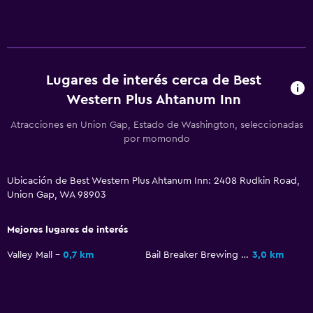
Limpieza diaria
Botiquín de primeros auxilios
Cámaras CCTV en zonas comunes
Cámaras CCTV en el exterior
Lugares de interés cerca de Best
Seguridad las 24 horas
Western Plus Ahtanum Inn
Caja fuerte
Atracciones en Union Gap, Estado de Washington, seleccionadas
por momondo
General
Habitaciones familiares
Ubicación de Best Western Plus Ahtanum Inn: 2408 Rudkin Road,
Union Gap, WA 98903
Posibilidad de habitaciones conectadas
Sofá
Mejores lugares de interés
Teléfono
Valley Mall
0,7 km
Bail Breaker Brewing Company
3,0 km
Ideal para familias
Cuidado de niños o guardería