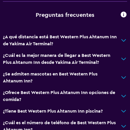
Alarma de humo
Calefacción
Preguntas frecuentes
Aire acondicionado
Cocina
¿A qué distancia está Best Western Plus Ahtanum Inn
de Yakima Air Terminal?
Lavavajillas
Microondas
¿Cuál es la mejor manera de llegar a Best Western
Plus Ahtanum Inn desde Yakima Air Terminal?
Tetera/cafetera
Nevera
¿Se admiten mascotas en Best Western Plus
Ahtanum Inn?
Cafetera
Cocina
¿Ofrece Best Western Plus Ahtanum Inn opciones de
comida?
Aire libre
¿Tiene Best Western Plus Ahtanum Inn piscina?
Sillas de playa
¿Cuál es el número de teléfono de Best Western Plus
Parrilla
Ahtanum Inn?