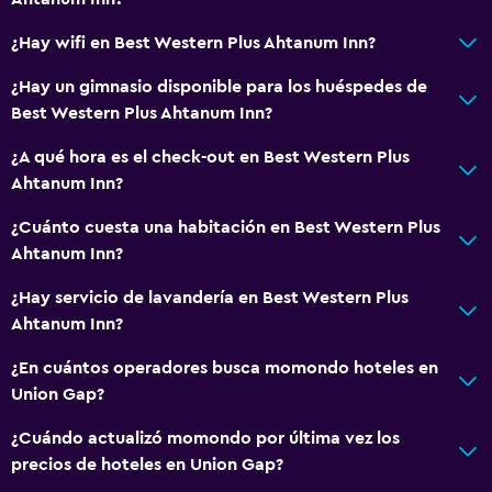
Terraza
¿Hay wifi en Best Western Plus Ahtanum Inn?
Chimenea exterior
¿Hay un gimnasio disponible para los huéspedes de
Área de picnic
Best Western Plus Ahtanum Inn?
Jardín
¿A qué hora es el check-out en Best Western Plus
Ahtanum Inn?
Comedor
Minibar
¿Cuánto cuesta una habitación en Best Western Plus
Ahtanum Inn?
Bar de tapas
Restaurante
¿Hay servicio de lavandería en Best Western Plus
Ahtanum Inn?
Máquina expendedora (bebidas)
Máquina expendedora (botanas)
¿En cuántos operadores busca momondo hoteles en
Union Gap?
Mesa de comedor
¿Cuándo actualizó momondo por última vez los
Salud y seguridad
precios de hoteles en Union Gap?