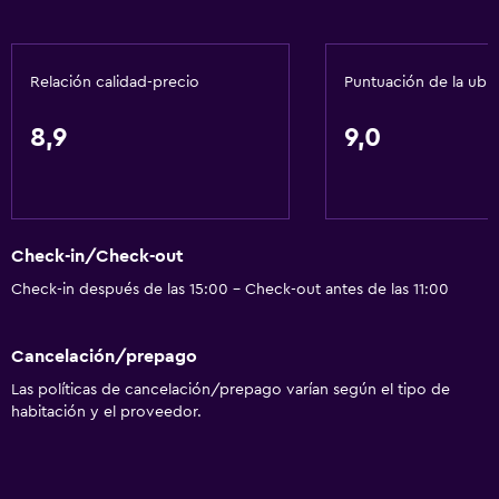
Centro de negocios
Servicio de despertador
Instalaciones para reuniones
Relación calidad-precio
Puntuación de la ubi
Minimercado en las instalaciones
8,9
9,0
Check-out exprés
Check-in/check-out privado
Recepción 24 horas
Check-in/Check-out
Servicios básicos
Check-in después de las 15:00 - Check-out antes de las 11:00
Wifi gratis
Cancelación/prepago
Wifi disponible en todas las instalaciones
Las políticas de cancelación/prepago varían según el tipo de
Internet
habitación y el proveedor.
Extinguidor
Artículos de aseo gratis