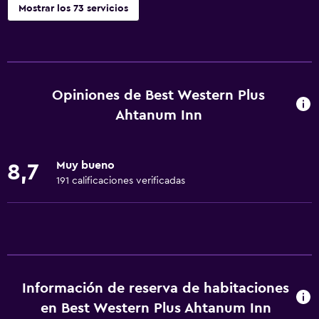
Mostrar los 73 servicios
Accesibilidad y adecuación
Mascotas permitidas bajo consulta (pueden aplicar cargos
extra)
Opiniones de Best Western Plus
Accesibilidad
Ahtanum Inn
Ascensor
Estacionamiento accesible
Muy bueno
8,7
Para no fumadores
191 calificaciones verificadas
Inodoro con barras de apoyo
Áreas designadas para fumadores
Entrada privada
Servicios y facilidades
Información de reserva de habitaciones
Salas de conferencia
en Best Western Plus Ahtanum Inn