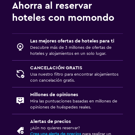
Ahorra al reservar
Estacionamiento gratuito
hoteles con momondo
Estacionamiento privado
Baño
Las mejores ofertas de hoteles para ti
Inodoro con cisterna alta
Descubre más de 3 millones de ofertas de
Secador de pelo
hoteles y alojamientos en un solo lugar.
CANCELACIÓN GRATIS
Habitación
Usa nuestro filtro para encontrar alojamientos
Despertador
con cancelación gratis.
Armario o clóset
Millones de opiniones
Mira las puntuaciones basadas en millones de
Zona de trabajo
opiniones de huéspedes reales.
Fax/fotocopiadora
Alertas de precios
Escritorio
¿Aún no quieres reservar?
Crea una alerta de precios
para realizar un