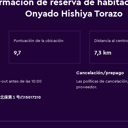
ormación de reserva de habita
Servicio de conserjería
Onyado Hishiya Torazo
Caja fuerte
Instalaciones para reuni
Servicio de habitaciones
Puntuación de la ubicación
Distancia al centro
Mostrador de información
9,7
7,3 km
Acceso con llave
Check-out exprés
Check-in/check-out pri
Cancelación/prepago
out antes de las 10:00
Las políticas de cancelación
proveedor.
令７北保第１号の15017210
Habitación
Almohada de plumas
Enchufe cerca de la cam