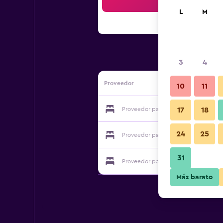
Bus
L
M
3
4
Proveedor
10
11
Proveedor para Onyado Hishiya Tora
17
18
24
25
Proveedor para Onyado Hishiya Tora
31
Proveedor para Onyado Hishiya Tora
Más barato