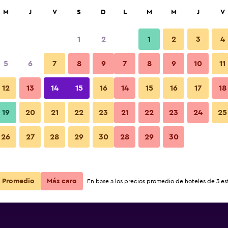
car
M
J
V
S
D
L
M
M
J
V
1
2
1
2
3
4
5
6
7
8
9
7
8
9
10
11
12
13
14
15
16
14
15
16
17
18
Ver precios
zo
19
20
21
22
23
21
22
23
24
25
26
27
28
29
30
28
29
30
Ver precios
zo
Ver precios
zo
Promedio
Más caro
En base a los precios promedio de hoteles de 3 est