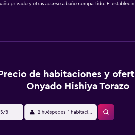
n baño privado y otras acceso a baño compartido. El estableci
 artesanías de papel y también una tienda de recuerdos. Tam
recen platos japoneses. El Torazo Onyado Hishiya se encuentr
 de las pistas de esquí de Shiga Highlands.
Precio de habitaciones y ofer
Onyado Hishiya Torazo
15/8
2 huéspedes, 1 habitación