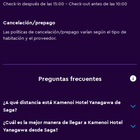
Check-in después de las 15:00 - Check-out antes de las 10:00
Toallas
Extinguidor
Cancelación/prepago
Artículos de aseo gratis
Las políticas de cancelación/prepago varían según el tipo de
Champú
habitación y el proveedor.
Alarma de humo
Calefacción
Gel de ducha
Aire acondicionado
Preguntas frecuentes
Papeleras
Acondicionador
¿A qué distancia está Kamenoi Hotel Yanagawa de
Saga?
Baño
¿Cuál es la mejor manera de llegar a Kamenoi Hotel
Baño compartido
Yanagawa desde Saga?
Ducha