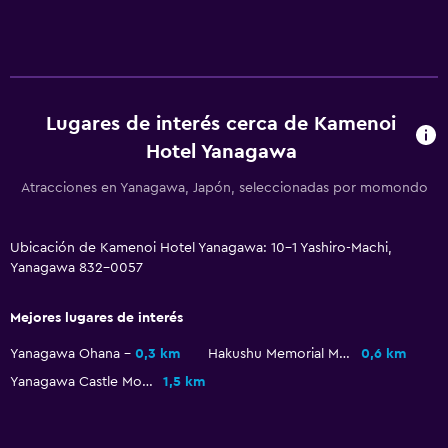
Habitaciones familiares
Zona de estar
Pantuflas
Tatami (piso tradicional japonés)
Lugares de interés cerca de Kamenoi
Teléfono
Hotel Yanagawa
Espacio de almacenamiento
Atracciones en Yanagawa, Japón, seleccionadas por momondo
Comedor
Ubicación de Kamenoi Hotel Yanagawa: 10-1 Yashiro-Machi,
Tetera eléctrica
Yanagawa 832-0057
Restaurante
Nevera
Mejores lugares de interés
Máquina expendedora (bebidas)
Yanagawa Ohana
0,3 km
Hakushu Memorial Museum
0,6 km
Yanagawa Castle Moat Water Gate
1,5 km
Actividades
Tina de agua termal