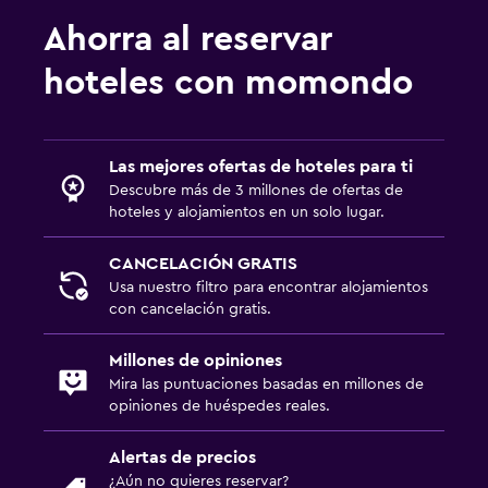
Ahorra al reservar
Salud y seguridad
Limpieza diaria
hoteles con momondo
Botiquín de primeros auxilios
Caja fuerte
Las mejores ofertas de hoteles para ti
Descubre más de 3 millones de ofertas de
Sistema de entretenimiento
hoteles y alojamientos en un solo lugar.
TV de pantalla plana
CANCELACIÓN GRATIS
TV
Usa nuestro filtro para encontrar alojamientos
con cancelación gratis.
Ideal para familias
Millones de opiniones
Comidas para niños
Mira las puntuaciones basadas en millones de
Buffet infantil
opiniones de huéspedes reales.
Alertas de precios
Piscina y spa
¿Aún no quieres reservar?