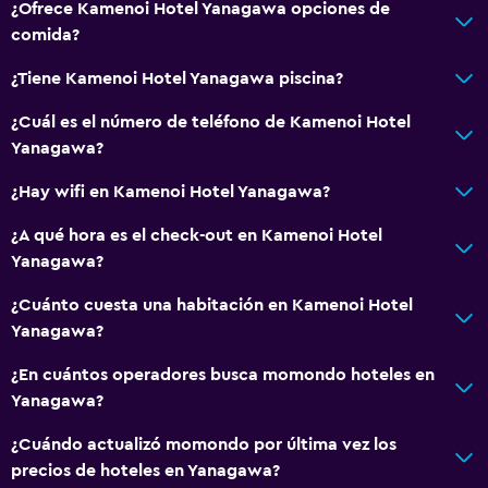
¿Ofrece Kamenoi Hotel Yanagawa opciones de
Tina de baño
comida?
Bidé
¿Tiene Kamenoi Hotel Yanagawa piscina?
Secador de pelo
Aseo
¿Cuál es el número de teléfono de Kamenoi Hotel
Yanagawa?
Bañera al aire libre
Papel higiénico
¿Hay wifi en Kamenoi Hotel Yanagawa?
Cepillo de dientes
¿A qué hora es el check-out en Kamenoi Hotel
Baño público
Yanagawa?
Albornoz
¿Cuánto cuesta una habitación en Kamenoi Hotel
Baño privado
Yanagawa?
¿En cuántos operadores busca momondo hoteles en
General
Yanagawa?
Ventana
¿Cuándo actualizó momondo por última vez los
Vista al río
precios de hoteles en Yanagawa?