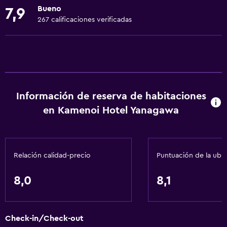
Bueno
7,9
Estacionamiento accesible
267 calificaciones verificadas
Tina de baño adaptada
Para no fumadores
Lavabo bajo
Fregadero bajo
Información de reserva de habitaciones
Almohada sin plumas
en Kamenoi Hotel Yanagawa
Inodoro con barras de apoyo
Plantas superiores accesibles por ascensor
Áreas designadas para fumadores
Relación calidad-precio
Puntuación de la ubi
Servicios básicos
8,0
8,1
Wifi gratis
Wifi disponible en todas las instalaciones
Check-in/Check-out
Internet