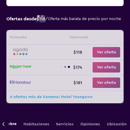
Ofertas desde
$118
/
Oferta más barata de precio por noche
Proveedor
Total noche
$118
Ver oferta
$174
Ver oferta
$181
Ver oferta
6 ofertas más de Kamenoi Hotel Yanagawa
Sobre
Habitaciones
Servicios
Opiniones
Ubicación