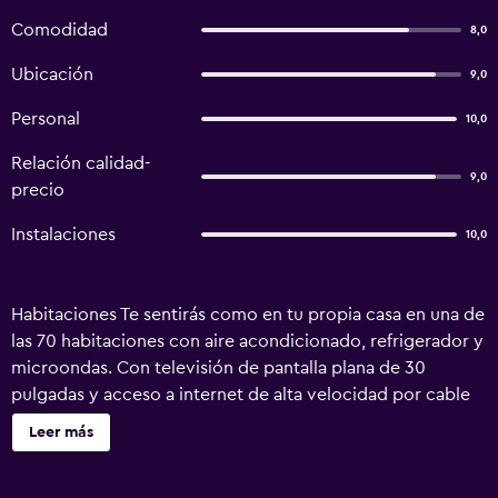
Comodidad
8,0
Ubicación
9,0
Personal
10,0
Relación calidad-
9,0
precio
Instalaciones
10,0
Habitaciones Te sentirás como en tu propia casa en una de
las 70 habitaciones con aire acondicionado, refrigerador y
microondas. Con televisión de pantalla plana de 30
pulgadas y acceso a internet de alta velocidad por cable
(gratis), tienes para elegir a la hora de entretenerte. El
Leer más
baño privado con bañera con ducha dispone de bañera
profunda y artículos de tocador gratuitos. Las