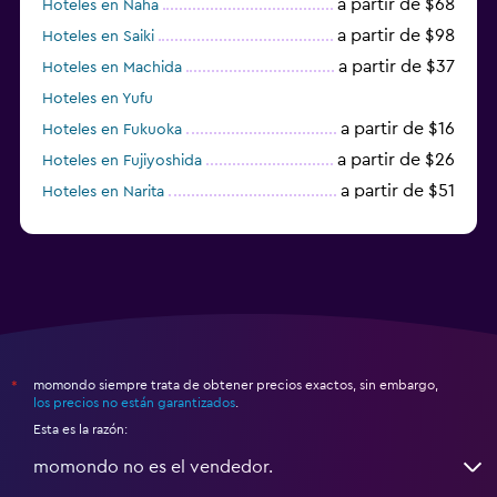
a partir de $68
Hoteles en Naha
a partir de $98
Hoteles en Saiki
a partir de $37
Hoteles en Machida
Hoteles en Yufu
a partir de $16
Hoteles en Fukuoka
a partir de $26
Hoteles en Fujiyoshida
a partir de $51
Hoteles en Narita
a partir de $20
Hoteles en Himeji
momondo siempre trata de obtener precios exactos, sin embargo,
*
los precios no están garantizados
.
Esta es la razón:
momondo no es el vendedor.