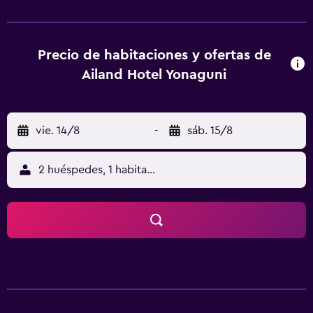
comodidades incluyen caja de seguridad, además de un
servicio de limpieza disponible todos los días. Servicios
Este hotel cuenta con áreas designadas para fumadores.
Serivicos de negocios y otros Tendrás acceso a internet
Precio de habitaciones y ofertas de
por cable gratis, resguardo de equipaje y lavandería a tu
Ailand Hotel Yonaguni
disposición. Hay un estacionamiento gratis disponible.
Ubicación del establecimiento Si reservas tu estadía en
Ailand HOTEL YONAGUNI, en Yonaguni, disfrutarás unas
vie. 14/8
-
sáb. 15/8
vacaciones cerca de la playa, a cinco minutos en auto de
Playa Nanta y Playa de Hikawa. Hospédate en este hotel y
estarás a 3,9 km de Playa Dannu, así como a 4,1 km de
2 huéspedes, 1 habitación
Playa Kataburu. Para Comer En Ailand HOTEL YONAGUNI
tienes un restaurante a tu disposición para comer algo.
Todos los días, de 06:00 a 09:00, se sirve un desayuno
para llevar gratuito. Check-In El Checkin empieza a las
15:00 El Checkin termina a las 20:00 La Edad minima de
Checkin 18 Puede aplicarse un cargo por cada persona
adicional, según la política de la propiedad. Es posible que
se solicite un documento de identidad con foto emitido