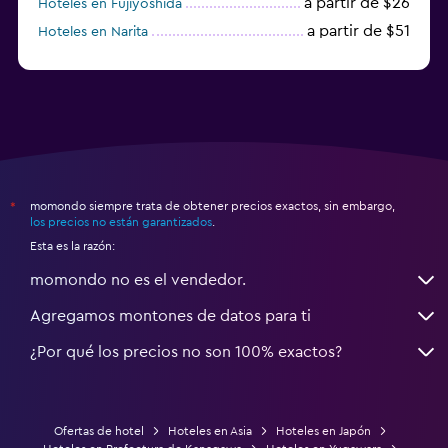
a partir de $26
Hoteles en Fujiyoshida
a partir de $51
Hoteles en Narita
a partir de $20
Hoteles en Himeji
momondo siempre trata de obtener precios exactos, sin embargo,
*
los precios no están garantizados
.
Esta es la razón:
momondo no es el vendedor.
Agregamos montones de datos para ti
¿Por qué los precios no son 100% exactos?
Ofertas de hotel
Hoteles en Asia
Hoteles en Japón