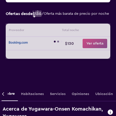
Ofertas desde
$130
/
Oferta más barata de precio por noche
Proveedor
Total noche
$130
Ver oferta
Sobre
Habitaciones
Servicios
Opiniones
Ubicación
Acerca de Yugawara-Onsen Komachikan,