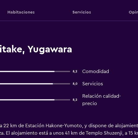
Habitaciones
Servicios
Opin
itake, Yugawara
Comodidad
8,2
Servicios
8,0
Relación calidad-
8,2
precio
 22 km de Estación Hakone-Yumoto, y dispone de alojamiento 
za. El alojamiento está a unos 41 km de Templo Shuzenji, a 1