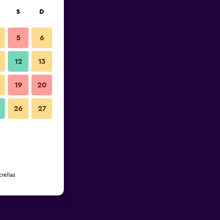
S
D
5
6
12
13
19
20
26
27
rellas