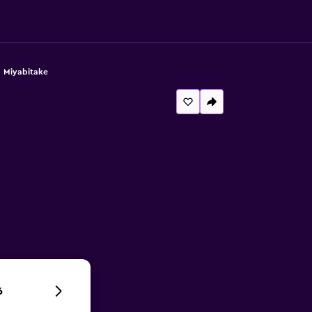
Miyabitake
6