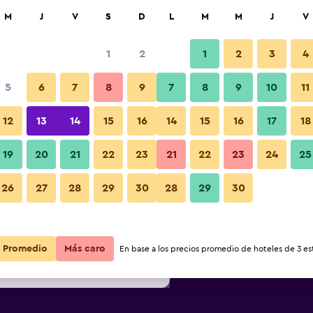
car
M
J
V
S
D
L
M
M
J
V
1
2
1
2
3
4
s barata de precio por noche
5
6
7
8
9
7
8
9
10
11
r
Total noche
12
13
14
15
16
14
15
16
17
18
19
20
21
22
23
21
22
23
24
25
$78
Ver oferta
26
27
28
29
30
28
29
30
$85
Ver oferta
$85
Ver oferta
Promedio
Más caro
En base a los precios promedio de hoteles de 3 est