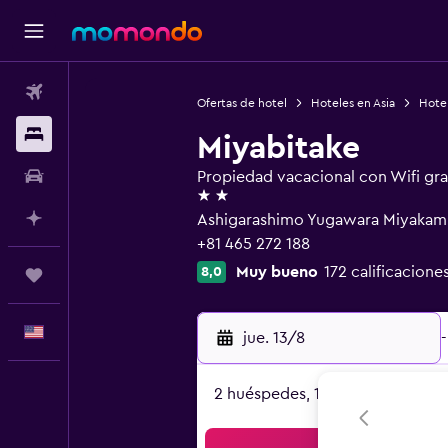
Vuelos
Ofertas de hotel
Hoteles en Asia
Hote
Alojamientos
Miyabitake
Autos
Propiedad vacacional con Wifi gra
2 estrellas
Planifica con IA
Ashigarashimo Yugawara Miyakami
+81 465 272 188
Muy bueno
172 calificacione
8,0
Trips
Español
jue. 13/8
-
2 huéspedes, 1 habitación