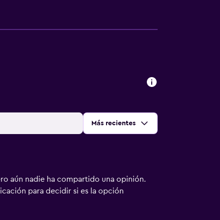
Ordenar por
:
Más recientes
ero aún nadie ha compartido una opinión.
bicación para decidir si es la opción