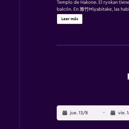
Templo de Hakone. El ryokan tiene 
balcón. En 雅竹Miyabitake, las habit
y en el alojamiento hay alquiler d
Leer más
19 km del alojamiento.
jue. 13/8
-
vie. 