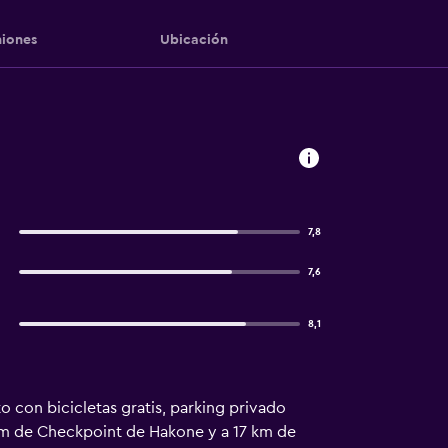
iones
Ubicación
7,8
7,6
8,1
con bicicletas gratis, parking privado
5 km de Checkpoint de Hakone y a 17 km de