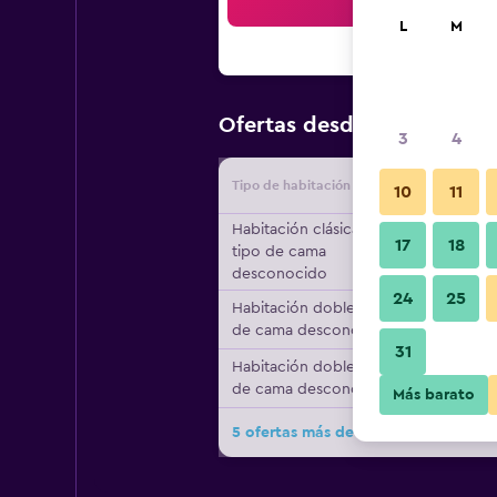
Bus
L
M
$78
Ofertas desde
/
Oferta má
3
4
Tipo de habitación
Proveedo
10
11
Habitación clásica,
17
18
tipo de cama
desconocido
24
25
Habitación doble, tipo
de cama desconocido
31
Habitación doble, tipo
de cama desconocido
Más barato
5 ofertas más de Miyabitake