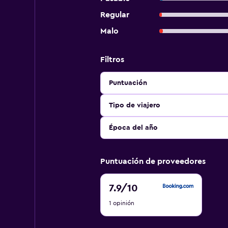
Regular
Malo
Filtros
Puntuación
Tipo de viajero
Época del año
Puntuación de proveedores
7.9
7.9
/10
de
1 opinión
10