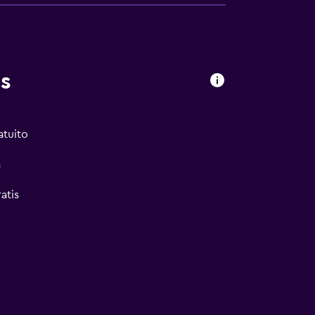
s
atuito
a
atis