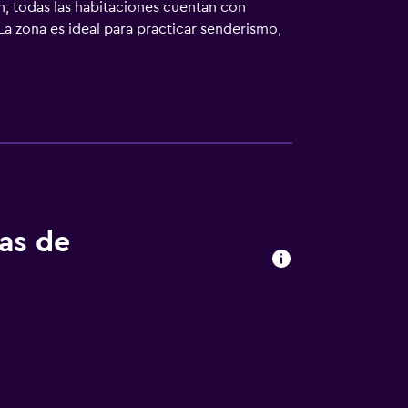
an, todas las habitaciones cuentan con
a zona es ideal para practicar senderismo,
 japonés y chino mandarín. Lago Ashi está a
tas de