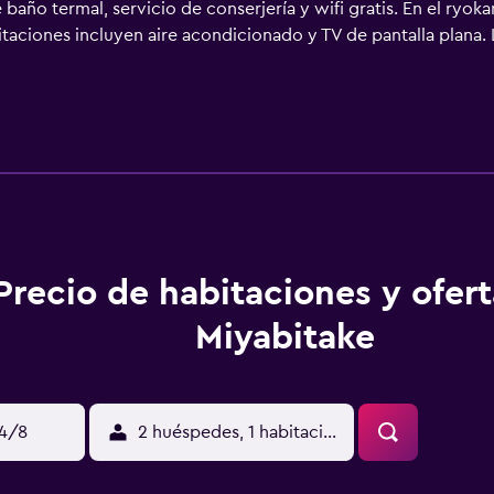
baño termal, servicio de conserjería y wifi gratis. En el ryok
aciones incluyen aire acondicionado y TV de pantalla plana. L
e coches. En recepción se hablan varios idiomas, como inglés,
Precio de habitaciones y ofer
Miyabitake
14/8
2 huéspedes, 1 habitación