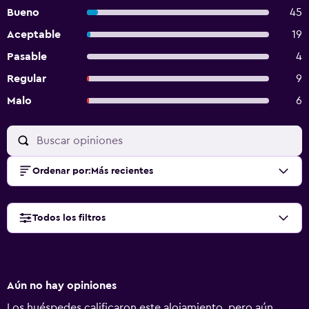
Bueno
45
Aceptable
19
Pasable
4
Regular
9
Malo
6
Ordenar por
:
Más recientes
Todos los filtros
Aún no hay opiniones
Los huéspedes calificaron este alojamiento, pero aún