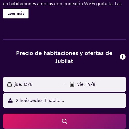
en habitaciones amplias con conexión Wi-Fi gratuita. Las
habitaciones del Jubilat están equipadas con suelo de
Leer más
moqueta, TV con canales vía satélite, armario y baño con
ducha y secador de pelo. La mayoría tiene aire
acondicionado, y algunas cuentan con nevera. El
restaurante del hotel sirve un desayuno buffet diario y
está especializado en cocina polaca y europea. También
hay un bar que sirve bebidas y cafés. En el vestíbulo hay
Precio de habitaciones y ofertas de
un ordenador con conexión a internet. El hotel alberga un
Jubilat
centro de fitness y una sauna, disponibles por un
suplemento. En el edificio del hotel también hay una
farmacia y una sala de juegos. La estación de tren de
jue. 13/8
-
vie. 14/8
Zamość está situada a 2,2 km, y el centro histórico se
encuentra a 2 km del Hotel Jubilat.
2 huéspedes, 1 habitación