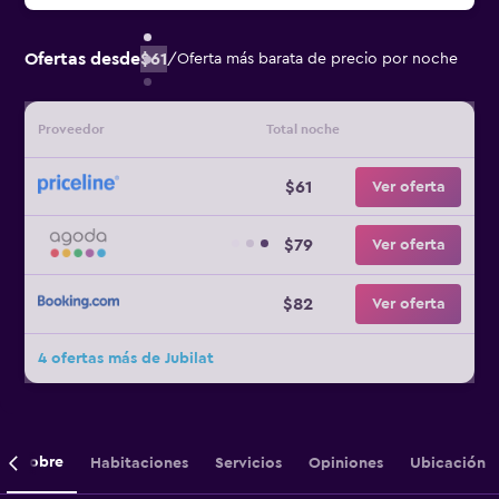
Ofertas desde
$61
/
Oferta más barata de precio por noche
Proveedor
Total noche
$61
Ver oferta
$79
Ver oferta
$82
Ver oferta
4 ofertas más de Jubilat
Sobre
Habitaciones
Servicios
Opiniones
Ubicación