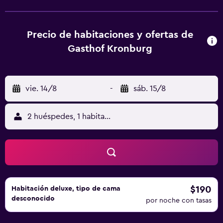
con secador de botas de esquí. El establecimiento cuenta
con terraza, jardín con parque infantil y aparcamiento
privado gratuito. La localidad más cercana de Schönwies
Precio de habitaciones y ofertas de
está a 3,5 km. La salida Oberinntal de la autopista A12 está
Gasthof Kronburg
a 8 km.
vie. 14/8
-
sáb. 15/8
2 huéspedes, 1 habitación
$190
Habitación deluxe, tipo de cama
desconocido
por noche con tasas