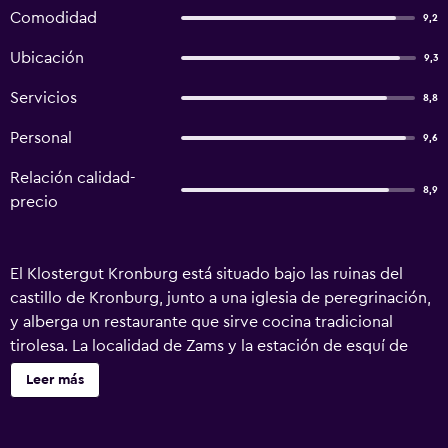
Comodidad
9,2
Ubicación
9,3
Servicios
8,8
Personal
9,6
Relación calidad-
8,9
precio
El Klostergut Kronburg está situado bajo las ruinas del
castillo de Kronburg, junto a una iglesia de peregrinación,
y alberga un restaurante que sirve cocina tradicional
tirolesa. La localidad de Zams y la estación de esquí de
Venet están a 10 km. Las habitaciones son de estilo rústico
Leer más
y cuentan con zona de estar, suelo y muebles de madera y
baño. Solo las habitaciones del edificio principal cuentan
con TV. El Klostergut Kronburg dispone de guardaesquíes