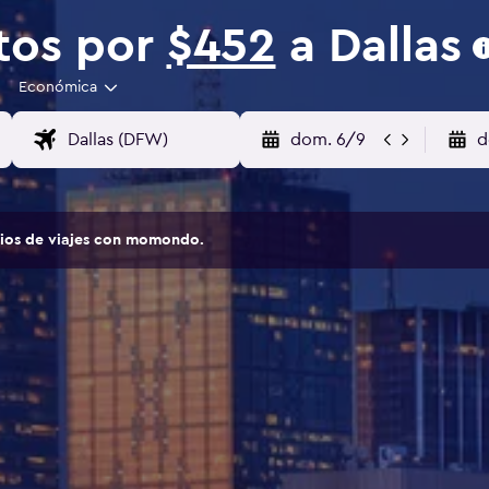
tos por
$452
a Dallas
Económica
dom. 6/9
d
tios de viajes con momondo.