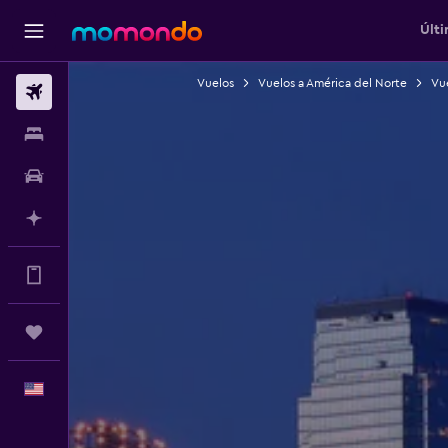
Últi
Vuelos
Vuelos a América del Norte
Vue
Vuelos
Alojamientos
Autos
Planifica con IA
Muchos más beneficios en la app
Trips
Español