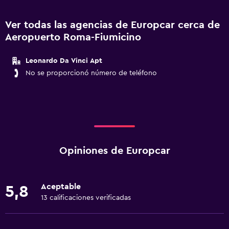
Ver todas las agencias de Europcar cerca de
Aeropuerto Roma-Fiumicino
Leonardo Da Vinci Apt
No se proporcionó número de teléfono
Opiniones de Europcar
Aceptable
5,8
13 calificaciones verificadas