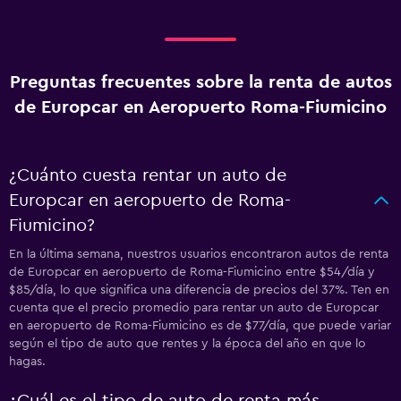
Preguntas frecuentes sobre la renta de autos
de Europcar en Aeropuerto Roma-Fiumicino
¿Cuánto cuesta rentar un auto de
Europcar en aeropuerto de Roma-
Fiumicino?
En la última semana, nuestros usuarios encontraron autos de renta
de Europcar en aeropuerto de Roma-Fiumicino entre $54/día y
$85/día, lo que significa una diferencia de precios del 37%. Ten en
cuenta que el precio promedio para rentar un auto de Europcar
en aeropuerto de Roma-Fiumicino es de $77/día, que puede variar
según el tipo de auto que rentes y la época del año en que lo
hagas.