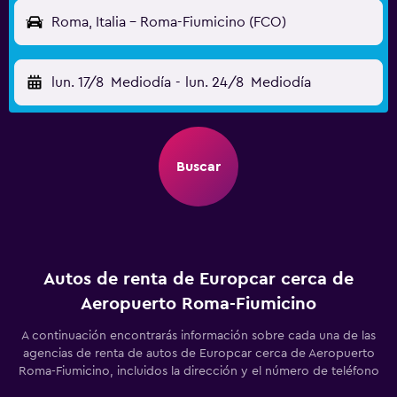
Roma, Italia - Roma-Fiumicino (FCO)
lun. 17/8
Mediodía
-
lun. 24/8
Mediodía
Buscar
Autos de renta de Europcar cerca de
Aeropuerto Roma-Fiumicino
A continuación encontrarás información sobre cada una de las
agencias de renta de autos de Europcar cerca de Aeropuerto
Roma-Fiumicino, incluidos la dirección y el número de teléfono