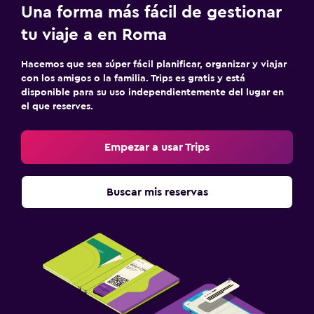
Una forma más fácil de gestionar
tu viaje a en Roma
Hacemos que sea súper fácil planificar, organizar y viajar
con los amigos o la familia. Trips es gratis y está
disponible para su uso independientemente del lugar en
el que reserves.
Empezar a usar Trips
Buscar mis reservas