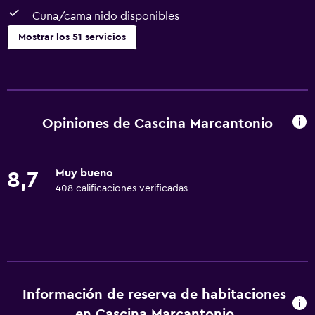
Cuna/cama nido disponibles
Mostrar los 51 servicios
Servicios básicos
Wifi gratis
Internet
Opiniones de Cascina Marcantonio
Ropa de cama
Toallas
Muy bueno
8,7
Extinguidor
408 calificaciones verificadas
Artículos de aseo gratis
Champú
Calefacción
Gel de ducha
Información de reserva de habitaciones
Aire acondicionado
en Cascina Marcantonio