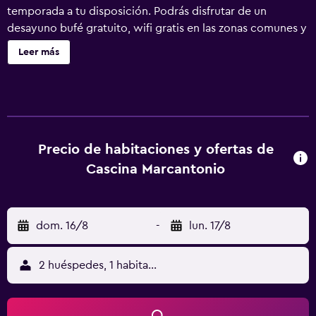
temporada a tu disposición. Podrás disfrutar de un
desayuno bufé gratuito, wifi gratis en las zonas comunes y
aparcamiento gratuito. También encontrarás una
Leer más
biblioteca, un jardín y un área para parrillas. Cascina
Marcantonio ofrece 9 alojamientos con secador de pelo y
artículos de higiene personal gratuitos. Este alojamiento
agroturístico en Acqui Terme ofrece acceso a Internet wifi
gratis. Los baños están equipados con ducha y bidé. Se
ofrece servicio de limpieza todos los días. Los servicios de
Precio de habitaciones y ofertas de
ocio y esparcimiento en este alojamiento agroturístico
Cascina Marcantonio
incluyen piscina al aire libre de temporada. No se permite
la entrada a la piscina de niños menores de 12 años sin la
supervisión de un adulto.
dom. 16/8
-
lun. 17/8
2 huéspedes, 1 habitación