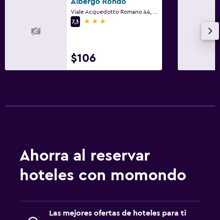
Albergo Rondò
Viale Acquedotto Romano 44, Acqui Terme, Alessandria
Zona de trabajo
3 estrellas
7,3
Fax/fotocopiadora
$106
Servicios y facilidades
Acceso con llave
Piscina
Piscina al aire libre
Ahorra al reservar
hoteles con momondo
Las mejores ofertas de hoteles para ti