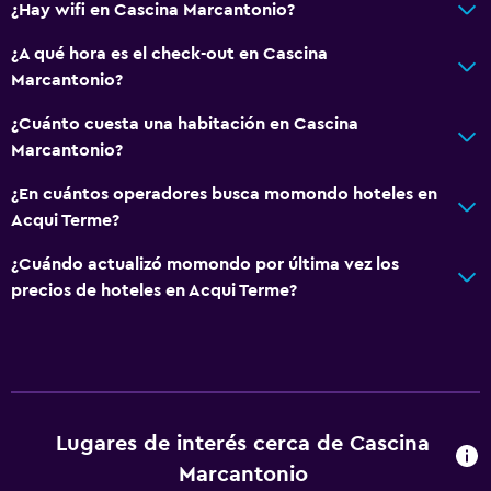
¿Hay wifi en Cascina Marcantonio?
Cama plegable
¿A qué hora es el check-out en Cascina
Enchufe cerca de la cama
Marcantonio?
Sofá cama
¿Cuánto cuesta una habitación en Cascina
Perchero
Marcantonio?
¿En cuántos operadores busca momondo hoteles en
Aire libre
Acqui Terme?
Terraza/patio
¿Cuándo actualizó momondo por última vez los
Parrilla
precios de hoteles en Acqui Terme?
Jardín
Comedor
Menús para dietas especiales (bajo petición)
Restaurante
Lugares de interés cerca de Cascina
Bar/lounge
Marcantonio