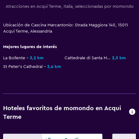
Atracciones en Acqui Terme, Italia, seleccionadas por momondo
Estacionamiento y transporte
Estacionamiento gratuito
Ubicación de Cascina Marcantonio: Strada Maggiora 140, 15011
Estacionamiento privado
Acqui Terme, Alessandria
Mejores lugares de interés
Salud y seguridad
Limpieza diaria
La Bollente
3,2 km
Cattedrale di Santa Maria Assunta
3,3 km
St Peter's Cathedral
3,4 km
Cámaras CCTV en zonas comunes
Ideal para familias
Cuna/cama nido disponibles
Comidas para niños
Hoteles favoritos de momondo en Acqui
Terme
Sistema de entretenimiento
Biblioteca