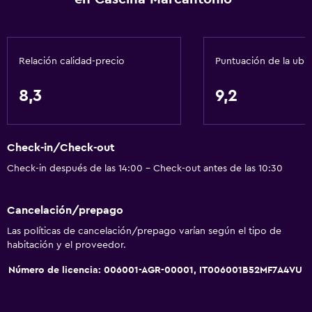
Papeleras
Baño
Relación calidad-precio
Puntuación de la ubi
Ducha
Tina de baño
8,3
9,2
Bidé
Secador de pelo
Check-in/Check-out
Aseo
Check-in después de las 14:00 - Check-out antes de las 10:30
Papel higiénico
Baño privado
Cancelación/prepago
Ducha italiana
Las políticas de cancelación/prepago varían según el tipo de
habitación y el proveedor.
Accesibilidad y adecuación
Número de licencia: 006001-AGR-00001, IT006001B52MF7A4VU
Unidad ubicada en la planta baja
Mascotas permitidas bajo consulta (pueden aplicar cargos