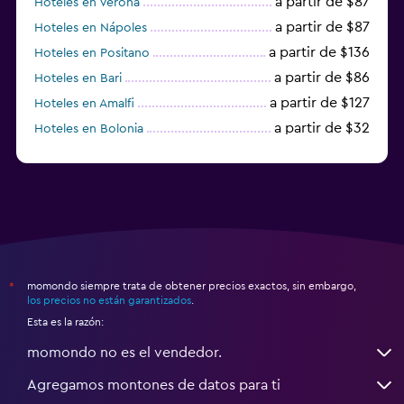
a partir de $87
Hoteles en Verona
a partir de $87
Hoteles en Nápoles
a partir de $136
Hoteles en Positano
a partir de $86
Hoteles en Bari
a partir de $127
Hoteles en Amalfi
a partir de $32
Hoteles en Bolonia
a partir de $83
Hoteles en Turín
momondo siempre trata de obtener precios exactos, sin embargo,
*
los precios no están garantizados
.
Esta es la razón:
momondo no es el vendedor.
Agregamos montones de datos para ti