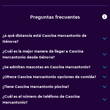
extra)
Almohada hipoalergénica
Preguntas frecuentes
Para no fumadores
Almohada sin plumas
Áreas designadas para fumadores
¿A qué distancia está Cascina Marcantonio de
Génova?
Entrada privada
¿Cuál es la mejor manera de llegar a Cascina
General
Marcantonio desde Génova?
Habitaciones familiares
¿Se admiten mascotas en Cascina Marcantonio?
Vista al jardín
¿Ofrece Cascina Marcantonio opciones de comida?
Piso de mosaico/mármol
¿Tiene Cascina Marcantonio piscina?
Vista a la piscina
Espacio de almacenamiento
¿Cuál es el número de teléfono de Cascina
Marcantonio?
Habitación