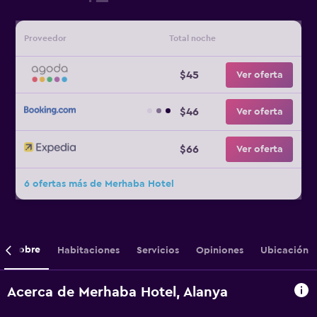
Proveedor
Total noche
$45
Ver oferta
$46
Ver oferta
$66
Ver oferta
6 ofertas más de Merhaba Hotel
Sobre
Habitaciones
Servicios
Opiniones
Ubicación
Acerca de Merhaba Hotel, Alanya