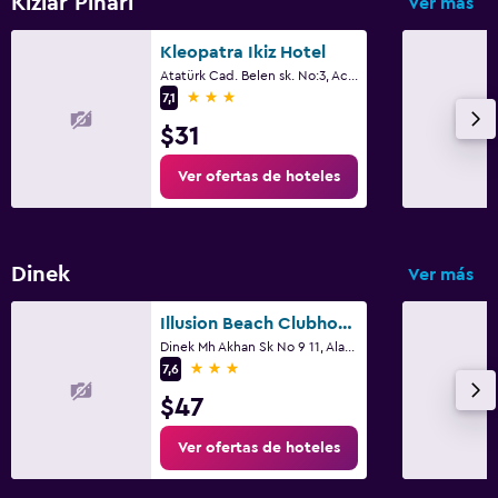
Kizlar Pinari
Ver más
Kleopatra Ikiz Hotel
Atatürk Cad. Belen sk. No:3, Across Beach Bar Number 14, Alanya
3 estrellas
7,1
$31
Ver ofertas de hoteles
Dinek
Ver más
Illusion Beach Clubhotel Only Adult
Dinek Mh Akhan Sk No 9 11, Alanya
3 estrellas
7,6
$47
Ver ofertas de hoteles