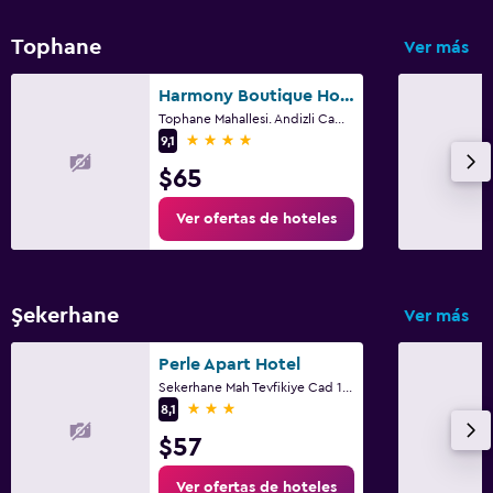
Tophane
Ver más
Harmony Boutique Hotel
Tophane Mahallesi. Andizli Camii Sokak. No: 4 Alanya, Alanya
4 estrellas
9,1
$65
Ver ofertas de hoteles
Şekerhane
Ver más
Perle Apart Hotel
Sekerhane Mah Tevfikiye Cad 1117 Sok 7, Alanya
3 estrellas
8,1
$57
Ver ofertas de hoteles