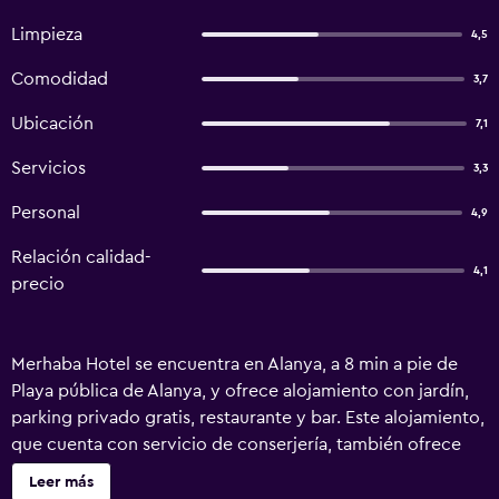
Limpieza
4,5
Comodidad
3,7
Ubicación
7,1
Servicios
3,3
Personal
4,9
Relación calidad-
4,1
precio
Merhaba Hotel se encuentra en Alanya, a 8 min a pie de
Playa pública de Alanya, y ofrece alojamiento con jardín,
parking privado gratis, restaurante y bar. Este alojamiento,
que cuenta con servicio de conserjería, también ofrece
zona de juegos infantil. El hotel dispone de vistas al mar,
Leer más
piscina al aire libre y recepción 24 horas. En el hotel, todas