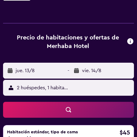
las habitaciones están equipadas con aire acondicionado,
armario, balcón con vistas a la ciudad, baño privado, TV de
pantalla plana, ropa de cama y toallas. Las habitaciones
cuentan con minibar. Se puede jugar al ping-pong en este
hotel de 3 estrellas, y la zona es ideal para practicar
Precio de habitaciones y ofertas de
ciclismo. Cerca del alojamiento hay puntos de interés
Merhaba Hotel
como Plaza Alanya Ataturk, Alanya Milli Egemenlik Stadium
y Alanya State Hospital. El aeropuerto (Aeropuerto de
Gazipaşa – Alanya) está a 38 km.
jue. 13/8
-
vie. 14/8
2 huéspedes, 1 habitación
$45
Habitación estándar, tipo de cama