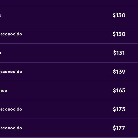
$130
s
$130
esconocido
$131
s
$139
esconocido
$165
ande
$175
esconocido
$177
esconocido