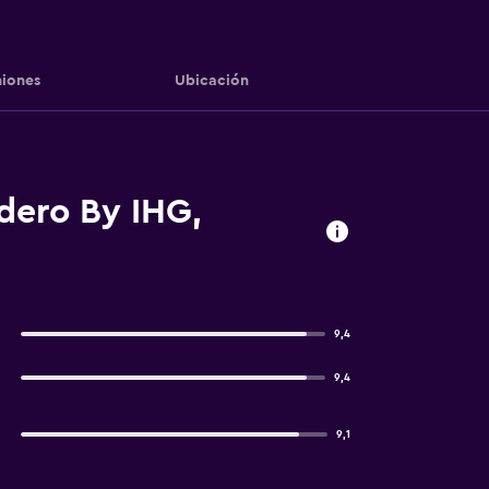
iones
Ubicación
dero By IHG,
9,4
9,4
9,1