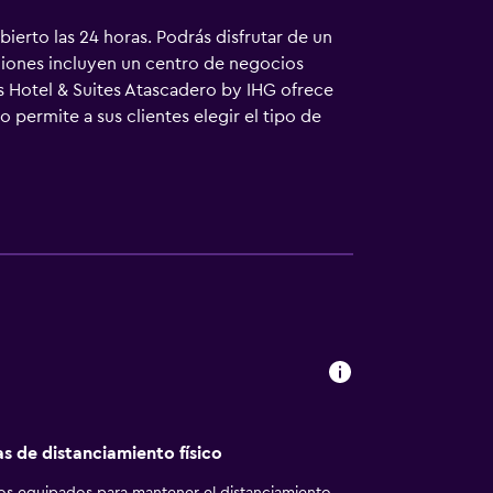
bierto las 24 horas. Podrás disfrutar de un
aciones incluyen un centro de negocios
s Hotel & Suites Atascadero by IHG ofrece
 permite a sus clientes elegir el tipo de
 equipados con ducha y bañera combinadas,
 a Internet por cable y wifi gratis. Los
 existir restricciones). Las habitaciones
 todos los días. En el alojamiento hay
gimnasio abierto las 24 horas. Se pueden
o cerca del alojamiento (es posible que se
as de distanciamiento físico