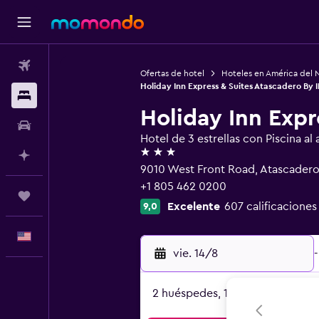
Vuelos
Ofertas de hotel
Hoteles en América del 
Holiday Inn Express & Suites Atascadero By 
Alojamientos
Holiday Inn Expr
Autos
Hotel de 3 estrellas con Piscina al a
3 estrellas
Planifica con IA
9010 West Front Road, Atascadero
+1 805 462 0200
Trips
Excelente
607 calificaciones
9,0
Español
vie. 14/8
-
2 huéspedes, 1 habitación