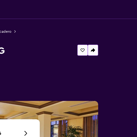
scadero
G
6