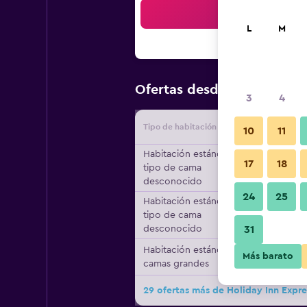
Bus
L
M
$88
Ofertas desde
/
Oferta má
3
4
Tipo de habitación
Proveedo
10
11
Habitación estándar,
17
18
tipo de cama
desconocido
24
25
Habitación estándar,
tipo de cama
desconocido
31
Habitación estándar, 2
Más barato
camas grandes
29 ofertas más de Holiday Inn Expre