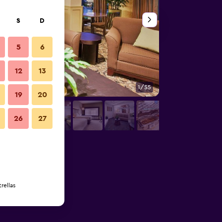
S
D
5
6
12
13
1/55
Lobby
19
20
26
27
rellas