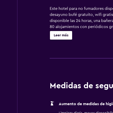
Este hotel para no fumadores dispon
desayuno bufé gratuito, wifi grati
disponible las 24 horas, una bañe
80 alojamientos con periódicos gra
almohada. Se ofrece televisión po
Leer más
artículos de higiene personal grat
servicios para las personas de neg
también incluyen tabla de planchar
piscina al aire libre y bañera de 
practicar las actividades de ocio 
aplique un recargo).
Medidas de segu
Aumento de medidas de higi