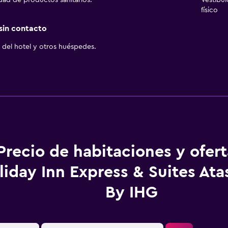
idad de productos sanitarios.
Vestíbu
físico
 sin contacto
del hotel y otros huéspedes.
Precio de habitaciones y ofer
liday Inn Express & Suites At
By IHG