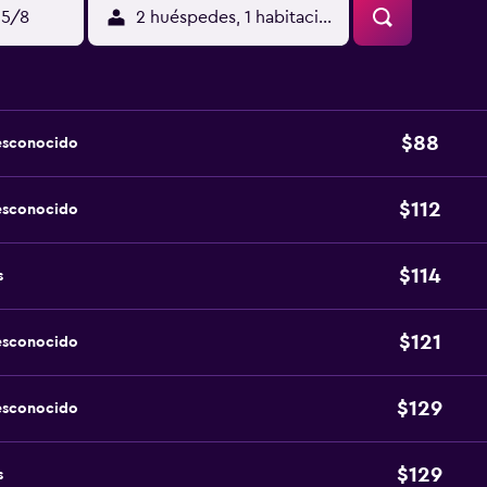
15/8
2 huéspedes, 1 habitación
$88
esconocido
$112
esconocido
$114
s
$121
esconocido
$129
esconocido
$129
s