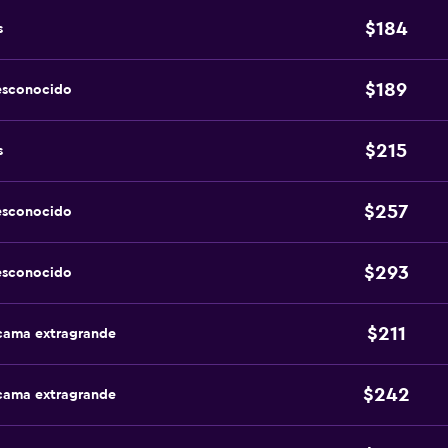
$184
s
$189
esconocido
$215
s
$257
esconocido
$293
esconocido
$211
 cama extragrande
$242
 cama extragrande