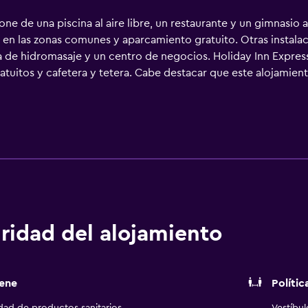
e de una piscina al aire libre, un restaurante y un gimnasio a
s en las zonas comunes y aparcamiento gratuito. Otras instal
ra de hidromasaje y un centro de negocios. Holiday Inn Expres
tuitos y cafetera y tetera. Cabe destacar que este alojamiento
r cable. Se ofrece frigorífico y microondas. Los baños están
uitos y secador de pelo. Este hotel en Atascadero ofrece acceso
ocios incluyen teléfono con llamadas locales gratuitas (pueden
 con plancha y cortinas opacas. Se ofrece servicio de limpieza
hidromasaje. Otros servicios de ocio y esparcimiento incluyen 
y esparcimiento que se indican más abajo en las instalaciones 
ridad del alojamiento
ene
Polític