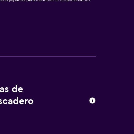
los equipados para mantener el distanciamiento
tas de
ascadero