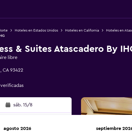
Norte
Hoteles en Estados Unidos
Hoteles en California
Hoteles en Ata
IHG
ess & Suites Atascadero By IH
ire libre
, CA 93422
 verificadas
sáb. 15/8
agosto 2026
septiembre 202