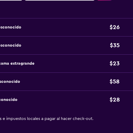
$26
esconocido
$35
esconocido
$23
 cama extragrande
$58
esconocido
$28
sconocido
as e impuestos locales a pagar al hacer check-out.