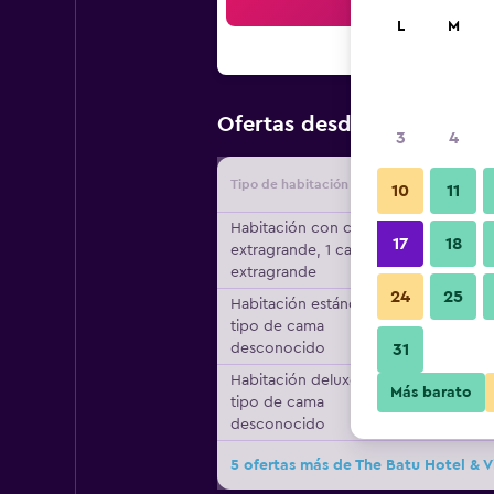
Bus
L
M
$23
Ofertas desde
/
Oferta má
3
4
Tipo de habitación
Proveedo
10
11
Habitación con cama
17
18
extragrande, 1 cama
extragrande
24
25
Habitación estándar,
tipo de cama
desconocido
31
Habitación deluxe,
Más barato
tipo de cama
desconocido
5 ofertas más de The Batu Hotel & Vi