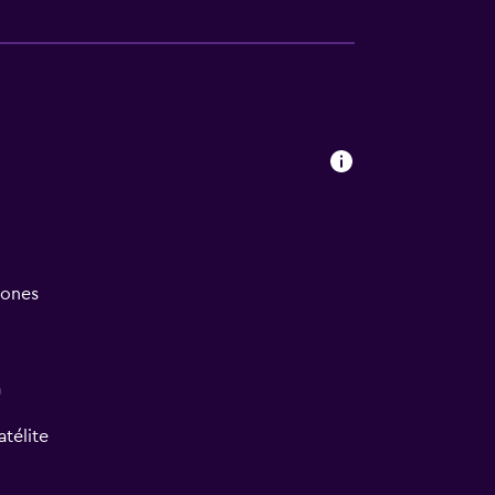
iones
a
atélite