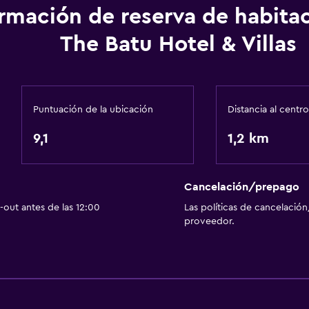
ormación de reserva de habita
The Batu Hotel & Villas
Baño
Secador de pelo
Baño privado
Puntuación de la ubicación
Distancia al centro
Ducha
9,1
1,2 km
Gorro de baño
Tina de baño
Bidé
Cancelación/prepago
out antes de las 12:00
Las políticas de cancelación
Aseo
proveedor.
Papel higiénico
Cepillo de dientes