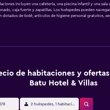
aciones incluyen una cafetería, una piscina infantil y una sala
onado, caja fuerte y zapatillas. Los huéspedes pueden navegar
án dotados de bidé, artículos de higiene personal gratuitos, s
mpieza todos los días. En el alojamiento hay piscina al aire libr
o que se indican más abajo en las instalaciones o cerca del a
ecio de habitaciones y oferta
Batu Hotel & Villas
17/8
2 huéspedes, 1 habitación