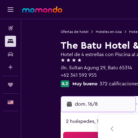
Vuelos
Ofertas de hotel
Hoteles en Asia
Hotel
Alojamientos
The Batu Hotel &
Autos
Hotel de 4 estrellas con Piscina al a
4 estrellas
Planifica con IA
Jln. Sultan Agung 29, Batu 65314
+62 341 592 955
Muy bueno
372 calificacione
8,3
Trips
Español
dom. 16/8
-
2 huéspedes, 1 habitación