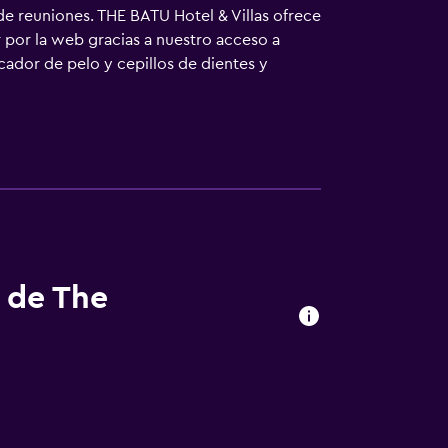
 de reuniones. THE BATU Hotel & Villas ofrece
 por la web gracias a nuestro acceso a
ecador de pelo y cepillos de dientes y
e y piscina infantil. Se pueden practicar las
lojamiento (es posible que se aplique un
s de The