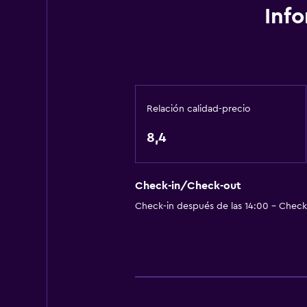
Inf
Papeleras
Servicios y facilidades
Renta de autos
Servicio de despertador
Relación calidad-precio
Servicio de conserjería
8,4
Instalaciones para reuniones
Servicio de habitaciones
Acceso con tarjeta
Check-in/Check-out
Check-in después de las 14:00 - Check-
Check-out exprés
Check-in/check-out privado
Recepción 24 horas
Caja fuerte
Botella de agua