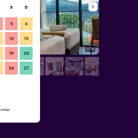
S
D
5
6
12
13
1/16
Otros
19
20
26
27
rellas