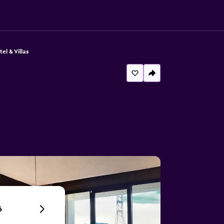
el & Villas
6