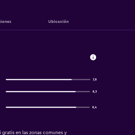
iones
Ubicación
7,8
8,3
8,4
fi gratis en las zonas comunes y