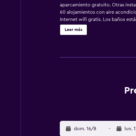
aparcamiento gratuito. Otras instal
60 alojamientos con aire acondici
Internet wifi gratis. Los baños est
dentífrico. Se ofrece servicio de li
Leer más
actividades de ocio y esparcimient
recargo).
Pr
dom. 16/8
-
lun. 