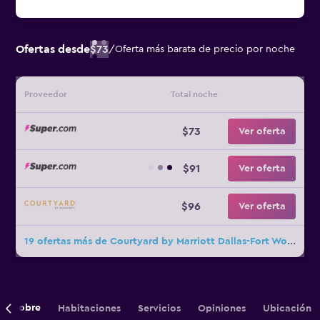
Ofertas desde
$73
/
Oferta más barata de precio por noche
Proveedor
Total noche
$73
Ver oferta
$91
Ver oferta
$96
Ver oferta
19 ofertas más de Courtyard by Marriott Dallas-Fort Worth/Bedford
Sobre
Habitaciones
Servicios
Opiniones
Ubicación