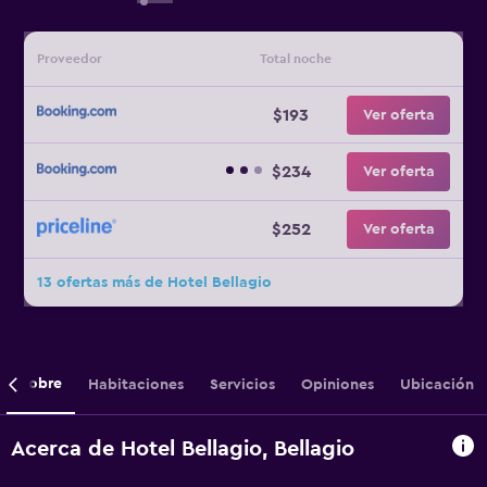
Proveedor
Total noche
$193
Ver oferta
$234
Ver oferta
$252
Ver oferta
13 ofertas más de Hotel Bellagio
Sobre
Habitaciones
Servicios
Opiniones
Ubicación
Acerca de Hotel Bellagio, Bellagio