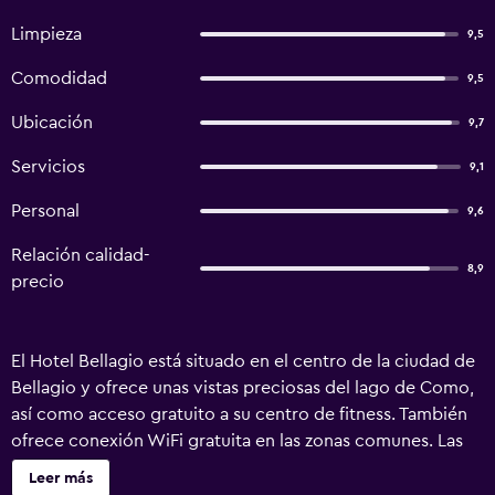
Limpieza
9,5
Comodidad
9,5
Ubicación
9,7
Servicios
9,1
Personal
9,6
Relación calidad-
8,9
precio
El Hotel Bellagio está situado en el centro de la ciudad de
Bellagio y ofrece unas vistas preciosas del lago de Como,
así como acceso gratuito a su centro de fitness. También
ofrece conexión WiFi gratuita en las zonas comunes. Las
habitaciones de este hotel boutique presentan una
Leer más
decoración minimalista y disponen de TV con canales vía