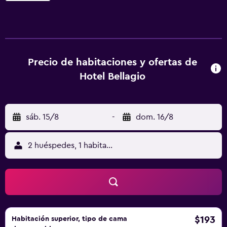
satélite. Muchos dormitorios gozan de vistas al lago. Por
las mañanas se sirve un desayuno continental en el
establecimiento, que incluye bebidas calientes,
embutidos y cruasanes. Se puede acceder directamente al
Hotel Bellagio a través de los 38 escalones empedrados
Precio de habitaciones y ofertas de
de la plaza principal de Bellagio. El alojamiento se halla a
Hotel Bellagio
pocos pasos de los comercios, cafeterías y restaurantes
de la ciudad.
sáb. 15/8
-
dom. 16/8
2 huéspedes, 1 habitación
$193
Habitación superior, tipo de cama