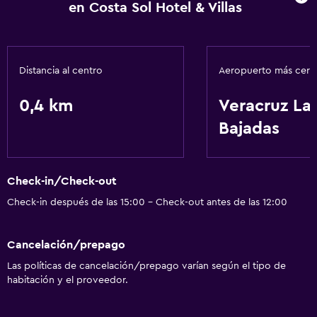
Instalaciones para reuniones
en Costa Sol Hotel & Villas
Recepción 24 horas
Accesibilidad y adecuación
Distancia al centro
Aeropuerto más cer
Ascensor
0,4 km
Veracruz La
Áreas designadas para fumadores
Bajadas
Lavandería
Lavandería
Check-in/Check-out
Servicios de lavandería/tintorería
Check-in después de las 15:00 - Check-out antes de las 12:00
Comedor
Cancelación/prepago
Restaurante
Las políticas de cancelación/prepago varían según el tipo de
Bar/lounge
habitación y el proveedor.