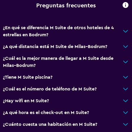
Aire acondicionado
Preguntas frecuentes
Papeleras
¿En qué se diferencia M Suite de otros hoteles de 4
Cocina
estrellas en Bodrum?
Copas
¿A qué distancia está M Suite de Milas–Bodrum?
Tetera eléctrica
Utensilios de cocina
¿Cuál es la mejor manera de llegar a M Suite desde
Milas–Bodrum?
Cocina
Comedor
¿Tiene M Suite piscina?
Cocineta
¿Cuál es el número de teléfono de M Suite?
¿Hay wifi en M Suite?
Baño
Inodoro adaptado
¿A qué hora es el check-out en M Suite?
Ducha
¿Cuánto cuesta una habitación en M Suite?
Secador de pelo