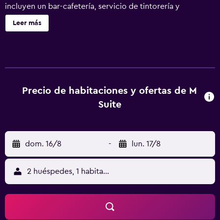
incluyen un bar-cafetería, servicio de tintorería y
lavandería. Se incluye un único servicio de limpieza
Leer más
durante la estancia. M Suite Butik Apart Hotel ofrece 16
alojamientos con zapatillas y secador de pelo. Estos
alojamientos con mobiliario y decoración diferentes
disponen de mesa de comedor. Las camas están vestidas
con ropa de cama de alta calidad. Cabe destacar que este
alojamiento permite a sus clientes elegir el tipo de
Precio de habitaciones y ofertas de M
almohada. Se ofrece una televisión LCD con canales por
Suite
satélite. Los baños están equipados con ducha. Los
huéspedes pueden navegar por la web gracias a nuestro
acceso a Internet wifi gratis. Se ofrece servicio de
dom. 16/8
-
lun. 17/8
limpieza una vez por estancia. Los servicios de ocio y
esparcimiento en este hotel incluyen una piscina al aire
libre.
2 huéspedes, 1 habitación