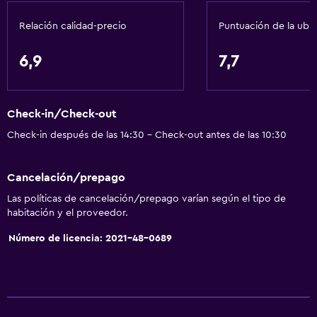
Independiente
Relación calidad-precio
Puntuación de la ubi
Servicios básicos
6,9
7,7
Wifi gratis
Wifi disponible en todas las instalaciones
Check-in/Check-out
Internet
Check-in después de las 14:30 - Check-out antes de las 10:30
Ropa de cama
Toallas
Cancelación/prepago
Extinguidor
Las políticas de cancelación/prepago varían según el tipo de
Artículos de aseo gratis
habitación y el proveedor.
Champú
Número de licencia: 2021-48-0689
Alarma de humo
Calefacción
Adaptador