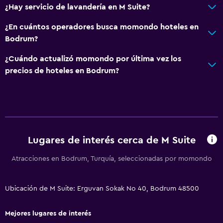
¿Hay servicio de lavandería en M Suite?
Aseo
¿En cuántos operadores busca momondo hoteles en
Papel higiénico
Bodrum?
Baño privado
¿Cuándo actualizó momondo por última vez los
precios de hoteles en Bodrum?
Comedor
Servicio de entrega de comida
Minibar
Bar de tapas
Bar/lounge
Lugares de interés cerca de M Suite
La comida se puede entregar en el alojamiento
Atracciones en Bodrum, Turquía, seleccionadas por momondo
Mesa de comedor
Ubicación de M Suite: Erguvan Sokak No 40, Bodrum 48500
Salud y seguridad
Limpieza diaria
Mejores lugares de interés