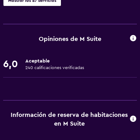
Mostrar los 87 servicios
General
Ventana
Vista a una calle tranquila
Opiniones de M Suite
Habitaciones familiares
Vista al mar
Aceptable
6,0
Zona de estar
240 calificaciones verificadas
Vista al jardín
Pantuflas
Sofá
Insonorización
Información de reserva de habitaciones
Piso de mosaico/mármol
en M Suite
Vista a la ciudad
Vista a la piscina