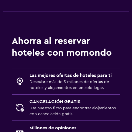
TV por cable o vía satélite
TV
Piscina
Ahorra al reservar
Bar en la piscina
hoteles con momondo
Piscina al aire libre
Toallas para piscina
Las mejores ofertas de hoteles para ti
Estacionamiento y transporte
Descubre más de 3 millones de ofertas de
Traslado al aeropuerto (con cargos)
hoteles y alojamientos en un solo lugar.
Servicio de traslado (cargo adicional)
CANCELACIÓN GRATIS
Usa nuestro filtro para encontrar alojamientos
Zona de trabajo
con cancelación gratis.
Escritorio
Millones de opiniones