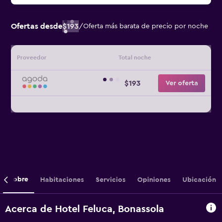
Ofertas desde
$193
/
Oferta más barata de precio por noche
Proveedor
Total noche
$193
Ver oferta
Sobre
Habitaciones
Servicios
Opiniones
Ubicación
Acerca de Hotel Feluca, Bonassola