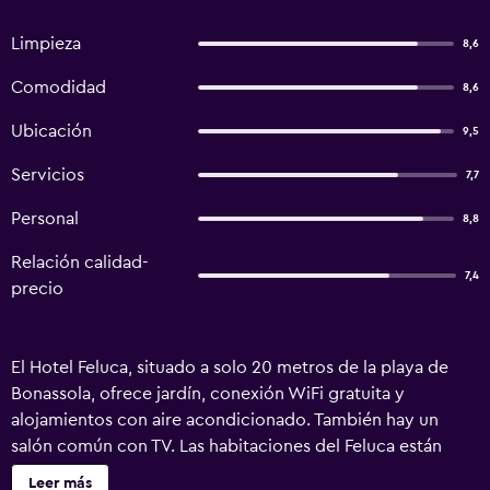
Limpieza
8,6
Comodidad
8,6
Ubicación
9,5
Servicios
7,7
Personal
8,8
Relación calidad-
7,4
precio
El Hotel Feluca, situado a solo 20 metros de la playa de
Bonassola, ofrece jardín, conexión WiFi gratuita y
alojamientos con aire acondicionado. También hay un
salón común con TV. Las habitaciones del Feluca están
equipadas con escritorio, caja fuerte y TV vía satélite. El
Leer más