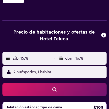
baño privado incluye secador de pelo y artículos de aseo
gratuitos. Algunas habitaciones tienen balcón con vistas al
mar. El establecimiento sirve un desayuno buffet diario
con focaccia recién horneada, fruta de temporada y otros
productos regionales. Además, dispone de bar. El
establecimiento se encuentra a 10 minutos en coche de
Precio de habitaciones y ofertas de
Levanto y a 15 km del parque nacional Cinque Terre,
Hotel Feluca
declarado Patrimonio de la Humanidad por la UNESCO. El
establecimiento se encuentra a 350 metros de la carretera
panorámica que conduce a Levanto.
sáb. 15/8
-
dom. 16/8
2 huéspedes, 1 habitación
$193
Habitación estándar, tipo de cama