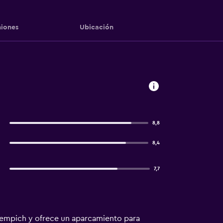
iones
Ubicación
8,8
8,4
7,7
tempich y ofrece un aparcamiento para