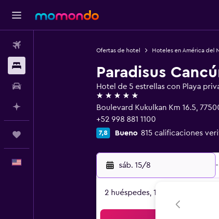
Vuelos
Ofertas de hotel
Hoteles en América del 
Alojamientos
Paradisus Cancú
Autos
Hotel de 5 estrellas con Playa priv
5 estrellas
Planifica con IA
Boulevard Kukulkan Km 16.5, 7750
+52 998 881 1100
Bueno
815 calificaciones ver
7,8
Trips
Español
sáb. 15/8
-
2 huéspedes, 1 habitación