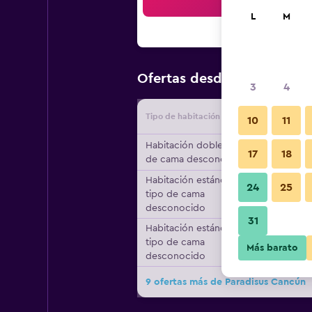
Bus
L
M
$345
Ofertas desde
/
Oferta m
3
4
Tipo de habitación
Proveedo
10
11
Habitación doble, tipo
17
18
de cama desconocido
Habitación estándar,
24
25
tipo de cama
desconocido
31
Habitación estándar,
tipo de cama
Más barato
desconocido
9 ofertas más de Paradisus Cancún