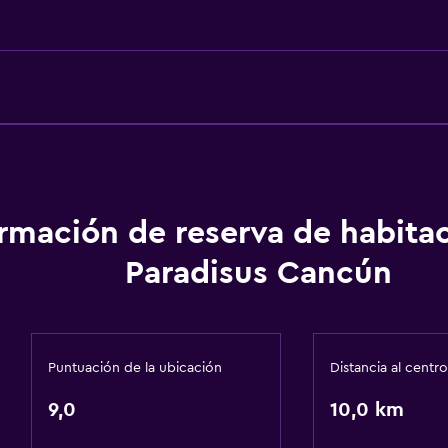
Alarma de humo
Gel de ducha
Aire acondicionado
Papeleras
Acondicionador
ormación de reserva de habita
Baño
Paradisus Cancún
Ducha
Tina de baño
Secador de pelo
Puntuación de la ubicación
Distancia al centro
Aseo
9,0
10,0 km
Papel higiénico