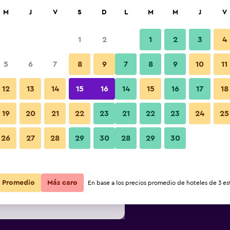
car
M
J
V
S
D
L
M
M
J
V
1
2
1
2
3
4
ás barata de precio por noche
5
6
7
8
9
7
8
9
10
11
Piscina
r
Total noche
12
13
14
15
16
14
15
16
17
18
$345
Ver oferta
19
20
21
22
23
21
22
23
24
25
26
27
28
29
30
28
29
30
Fotos
$369
Ver oferta
$393
Ver oferta
Promedio
Más caro
En base a los precios promedio de hoteles de 3 est