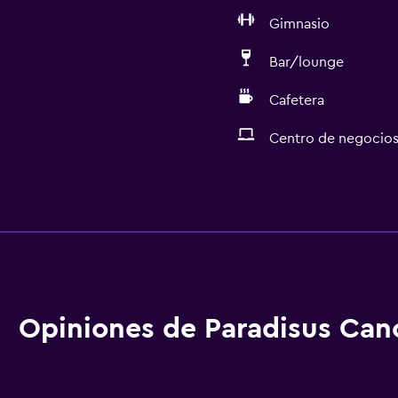
Gimnasio
Bar/lounge
Cafetera
Centro de negocio
Servicios básicos
Wifi
Ropa de cama
Toallas
Extinguidor
Opiniones de Paradisus Can
Artículos de aseo gratis
Champú