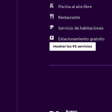
Piscina al aire libre
Restaurante
Servicio de habitaciones
Estacionamiento gratuito
Mostrar los 92 servicios
Servicios y facilidades
Cajero automático/banco
Centro de negocios
Servicio de conserjería
Caja fuerte
Personal de entretenimiento
Cambio de divisas
Bueno