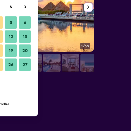
S
D
5
6
12
13
1/59
Habitación
19
20
26
27
rellas