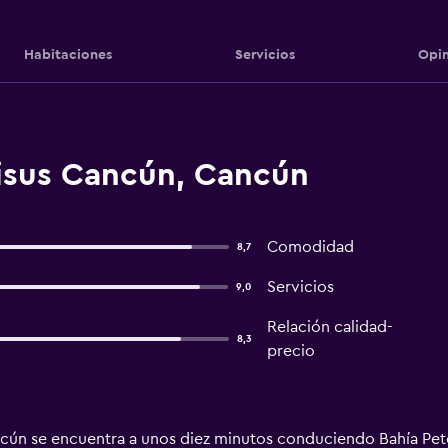
Habitaciones
Servicios
Opin
isus Cancún, Cancún
Comodidad
8,7
Servicios
9,0
Relación calidad-
8,3
precio
cún se encuentra a unos diez minutos conduciendo Bahía Pe