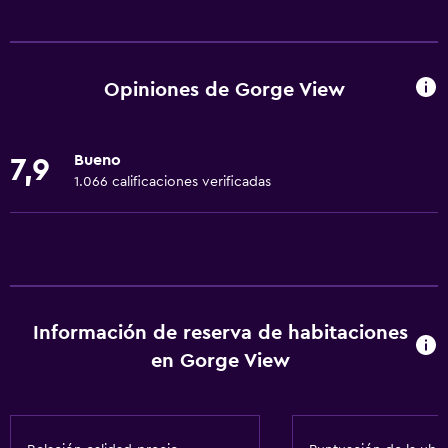
Servicios básicos
Wifi gratis
Wifi disponible en todas las instalaciones
Opiniones de Gorge View
Internet
Gel de ducha
Bueno
7,9
Ropa de cama
1.066 calificaciones verificadas
Toallas
Ventilador
Extinguidor
Aire acondicionado
Información de reserva de habitaciones
Toallas/ropa de cama (cargo adicional)
en Gorge View
Calefacción
Actividades