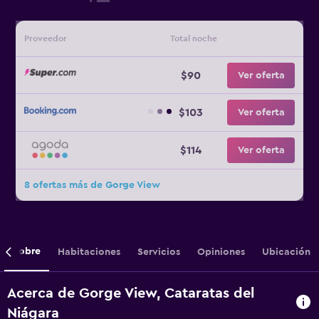
Proveedor
Total noche
$90
Ver oferta
$103
Ver oferta
$114
Ver oferta
8 ofertas más de Gorge View
Sobre
Habitaciones
Servicios
Opiniones
Ubicación
Acerca de Gorge View, Cataratas del
Niágara