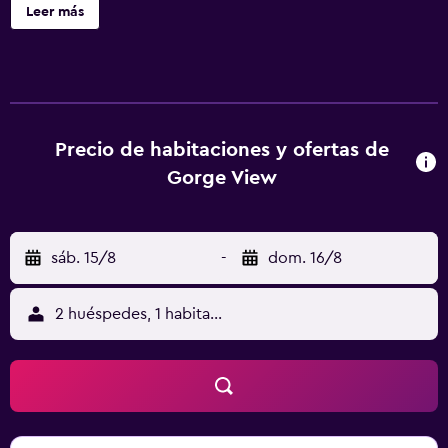
alojamiento libre de humo está a 14 min a pie de Old Falls
Leer más
Street. Las habitaciones del alojamiento disponen de baño
privado con ducha, y algunas habitaciones también
incluyen zona de estar. La clientela puede practicar
actividades en Niagara Falls y alrededores, como
senderismo y ciclismo. Centro de Conferencias de Niagara
Falls está a 15 min a pie del alojamiento, y Puente Rainbow
Precio de habitaciones y ofertas de
está a 1 km. El aeropuerto (Aeropuerto internacional de
Gorge View
Niagara Falls) está a 8 km.
sáb. 15/8
-
dom. 16/8
2 huéspedes, 1 habitación