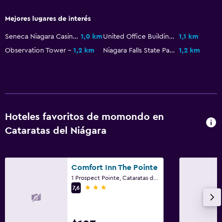
Escritorio
Mejores lugares de interés
Servicios y facilidades
Seneca Niagara Casino
1,0 km
United Office Building
1,1 km
Recepción 24 horas
Observation Tower
1,2 km
Niagara Falls State Park
1,2 km
Hoteles favoritos de momondo en
Cataratas del Niágara
Comfort Inn The Pointe
1 Prospect Pointe, Cataratas del Niágara, NY
3 estrellas
7,6