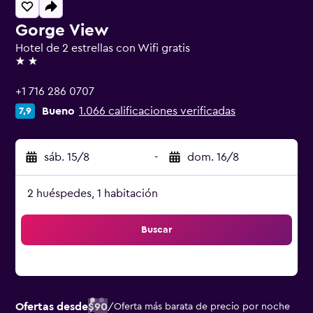
Gorge View
Hotel de 2 estrellas con Wifi gratis
2 estrellas
+1 716 286 0707
Bueno
1.066 calificaciones verificadas
7,9
sáb. 15/8
-
dom. 16/8
2 huéspedes, 1 habitación
Buscar
Ofertas desde
$90
/
Oferta más barata de precio por noche