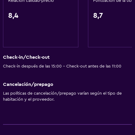
Relación calidad-precio
Puntuación de la ubi
Senderismo
Bicicletas
8,4
8,7
Pesca
Juegos de mesa/rompecabezas
Golf
Parque acuático
Check-in/Check-out
Ciclismo
Check-in después de las 15:00 - Check-out antes de las 11:00
Baño
Cancelación/prepago
Aseo
Las políticas de cancelación/prepago varían según el tipo de
Papel higiénico
habitación y el proveedor.
Baño compartido
Ducha
Baño privado