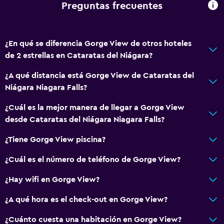
Preguntas frecuentes
Lavandería
Lavandería
Servicios de lavandería/tintorería
¿En qué se diferencia Gorge View de otros hoteles
de 2 estrellas en Cataratas del Niágara?
Secadora
Lavadora
¿A qué distancia está Gorge View de Cataratas del
Niágara Niagara Falls?
General
¿Cuál es la mejor manera de llegar a Gorge View
Habitaciones familiares
desde Cataratas del Niágara Niagara Falls?
Casilleros
¿Tiene Gorge View piscina?
Zona de estar
¿Cuál es el número de teléfono de Gorge View?
Espacio de almacenamiento
¿Hay wifi en Gorge View?
Cocina
¿A qué hora es el check-out en Gorge View?
Cocina compartida
¿Cuánto cuesta una habitación en Gorge View?