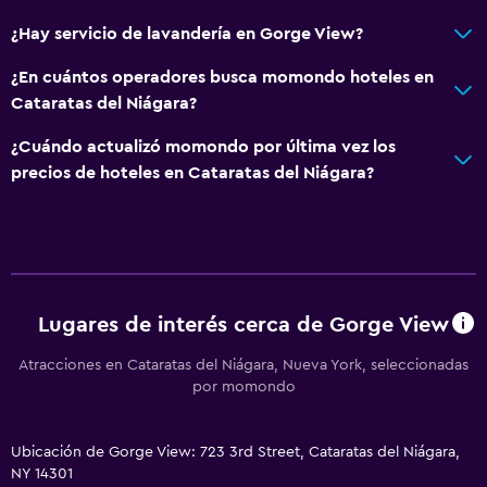
Microondas
¿Hay servicio de lavandería en Gorge View?
Cocineta
¿En cuántos operadores busca momondo hoteles en
Estacionamiento y transporte
Cataratas del Niágara?
Estacionamiento gratuito
¿Cuándo actualizó momondo por última vez los
Estacionamiento privado
precios de hoteles en Cataratas del Niágara?
Accesibilidad y adecuación
Para no fumadores
Áreas designadas para fumadores
Lugares de interés cerca de Gorge View
Habitación
Atracciones en Cataratas del Niágara, Nueva York, seleccionadas
por momondo
Perchero
Ubicación de Gorge View: 723 3rd Street, Cataratas del Niágara,
Zona de trabajo
NY 14301